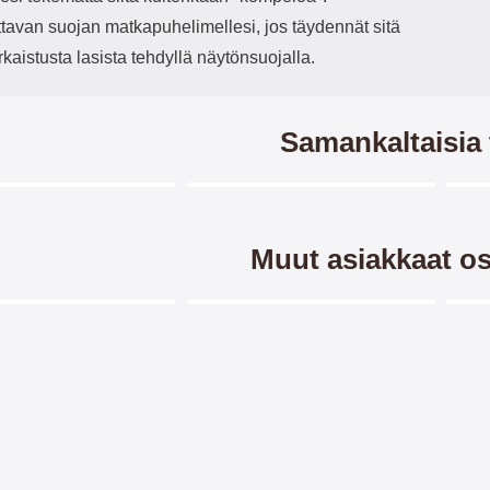
ttavan suojan matkapuhelimellesi, jos täydennät sitä
rkaistusta lasista tehdyllä näytönsuojalla.
Samankaltaisia 
Merkitse blow productListContainer
Merkitse blow productListCo
5 variantit
Muut asiakkaat os
Merkitse blow productListContainer
Merkitse blow productListCo
lusta Lompakkokotelo
Kuviolompakko Samsung
sung Galaxy A21s
Galaxy A21s (A217F/DS)