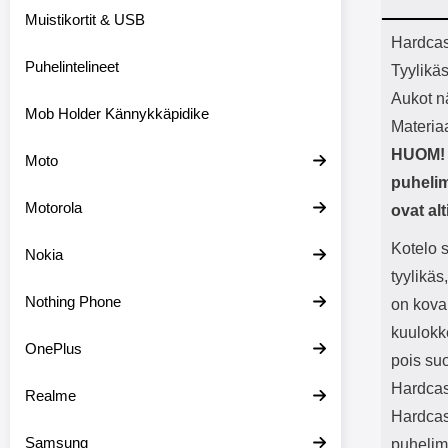
Bluetoot
Muistikortit & USB
kapasitee
Tuot
Hardca
Puhelintelineet
Tyylikä
Aukot nä
Mob Holder Kännykkäpidike
Materia
HUOM! H
Moto
puhelim
Motorola
ovat al
Kotelo 
Nokia
tyylikäs
Nothing Phone
on kova
kuulokke
OnePlus
pois su
Hardcas
Realme
Hardcase
Samsung
puhelim