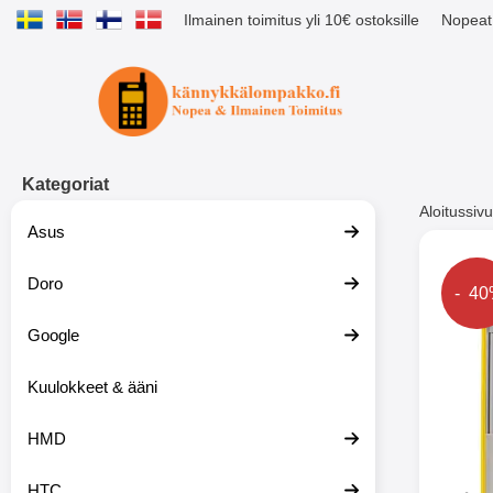
Ilmainen toimitus yli 10€ ostoksille
Nopeat 
Ostoskori laajennettu Tibro billig
Kategoriat
Aloitussivu
Asus
Muutk
Doro
Hinta
- 4
Google
-51%
Kuulokkeet & ääni
HMD
HTC