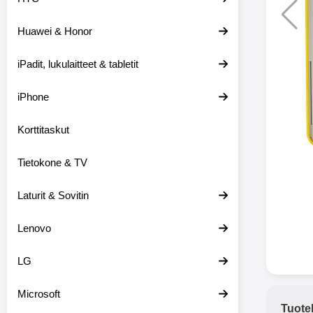
Huawei & Honor
Langat
iPadit, lukulaitteet & tabletit
XO-X33 Bl
iPhone
X33 ov
kuulo
36.9
Mukan
Korttitaskut
kuulokk
menetä 
Tietokone & TV
laturina k
käytössä
koteloon, 
Laturit & Sovitin
kuunne
Molempi
Lenovo
eriksee
varustet
voidaan k
LG
Bluetoot
hyvän
Microsoft
yhteyde
Tuote
joka kest