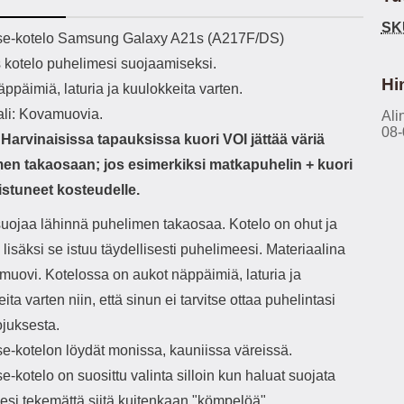
h-versio: 5.3 Akkukotelon
Lightning -johto tulee mukana. Tuote
SK
tti: 200 mha Kuunteluaika:
on CE-merkitty Input: AC100-240V
käy
ekuvaus
se-kotelo Samsung Galaxy A21s (A217F/DS)
noin 4 tuntia
50/60Hz 0.8A Max Output: USB:
vahi
s kotelo puhelimesi suojaamiseksi.
DC5V/3.0A (15W) 9V/2.0A (18W)
au
12V/1.5 (18W) Type-C: 5V/3A
il
Hi
ppäimiä, laturia ja kuulokkeita varten.
(PD15W) 9V/2.22A (PD20W)
sis
ali: Kovamuovia.
12V/1.67A(PD20W) Total Effekt:
Ali
paik
08-
5V/3A Max Maximum output: 20.W
kla
arvinaisissa tapauksissa kuori VOI jättää väriä
Max Johdon pituus: 1 metri Väri:
s
en takaosaan; jos esimerkiksi matkapuhelin + kuori
Valkoinen
väreissä Materiaali
Yks
tistuneet kosteudelle.
Kot
o
suojaa lähinnä puhelimen takaosaa. Kotelo on ohut ja
mat
, lisäksi se istuu täydellisesti puhelimeesi. Materiaalina
ko
muovi. Kotelossa on aukot näppäimiä, laturia ja
hei
ita varten niin, että sinun ei tarvitse ottaa puhelintasi
k
ojuksesta.
As
e-kotelon löydät monissa, kauniissa väreissä.
lo
-kotelo on suosittu valinta silloin kun haluat suojata
ajat
esi tekemättä siitä kuitenkaan "kömpelöä".