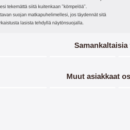
esi tekemättä siitä kuitenkaan "kömpelöä".
ttavan suojan matkapuhelimellesi, jos täydennät sitä
rkaistusta lasista tehdyllä näytönsuojalla.
Samankaltaisia 
Merkitse blow productListContainer
Merkitse blow productListCo
2 variantit
5 variantit
-28%
Muut asiakkaat os
Merkitse blow productListContainer
Merkitse blow productListCo
cker Lompakkokotelot
Crazy Horse Lompakko
Näy