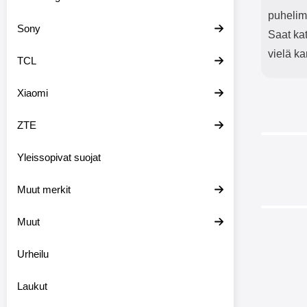
puhelim
Sony
Saat ka
vielä ka
TCL
Xiaomi
ZTE
Yleissopivat suojat
-35%
Muut merkit
Muut
-19%
Urheilu
Laukut
Skimblo