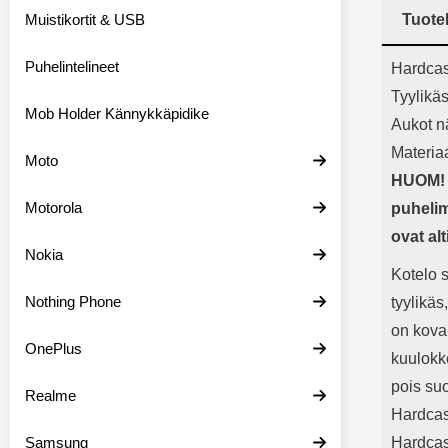
Bluetoot
Muistikortit & USB
Tuote
kapasitee
Tuot
Puhelintelineet
Hardcas
Tyylikä
Mob Holder Kännykkäpidike
Aukot nä
Materia
Moto
HUOM! H
Motorola
puhelim
ovat al
Nokia
Kotelo 
Nothing Phone
tyylikäs
on kova
OnePlus
kuulokke
pois su
Realme
Hardcas
Samsung
Hardcase