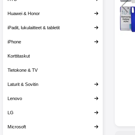
Huawei & Honor
Langat
iPadit, lukulaitteet & tabletit
XO-X33 Bl
iPhone
X33 ov
kuulo
36.9
Mukan
Korttitaskut
kuulokk
menetä 
Tietokone & TV
laturina k
käytössä
koteloon, 
Laturit & Sovitin
kuunne
Molempi
Lenovo
eriksee
varustet
voidaan k
LG
Bluetoot
hyvän
Microsoft
yhteyde
joka kest