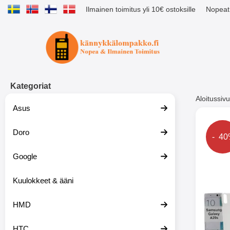
Ilmainen toimitus yli 10€ ostoksille
Nopeat 
Ostoskori laajennettu Tibro billig
Kategoriat
Aloitussivu
Asus
Muutk
Doro
Hinta
- 4
Google
-51%
Kuulokkeet & ääni
HMD
HTC