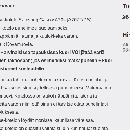
h-versio: 5.3 Akkukotelon
Lightning -johto tulee mukana. Tuote
u
kuvaus
Tu
tti: 200 mha Kuunteluaika:
on CE-merkitty Input: AC100-240V
m
noin 4 tuntia
50/60Hz 0.8A Max Output: USB:
Ko
SK
ekuvaus
e-kotelo Samsung Galaxy A20s (A207F/DS)
DC5V/3.0A (15W) 9V/2.0A (18W)
Kote
12V/1.5 (18W) Type-C: 5V/3A
ti
s kotelo puhelimesi suojaamiseksi.
(PD15W) 9V/2.22A (PD20W)
aukk
Hi
ppäimiä, laturia ja kuulokkeita varten.
12V/1.67A(PD20W) Total Effekt:
tarv
5V/3A Max Maximum output: 20.W
v
ali: Kovamuovia.
Ali
Max Johdon pituus: 1 metri Väri:
lisäl
08-
arvinaisissa tapauksissa kuori VOI jättää väriä
Valkoinen
etu-
task
en takaosaan; jos esimerkiksi matkapuhelin + kuori
ta
tistuneet kosteudelle.
vetok
täm
suojaa lähinnä puhelimen takaosaa. Kotelo on ohut ja
Ja m
sitä 
, lisäksi se istuu täydellisesti puhelimeesi. Materiaalina
on
muovi. Kotelossa on aukot näppäimiä, laturia ja
kiin
ita varten niin, että sinun ei tarvitse ottaa puhelintasi
ojuksesta.
e-kotelon löydät monissa, kauniissa väreissä.
-kotelo on suosittu valinta silloin kun haluat suojata