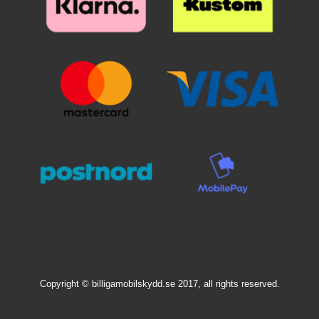
luottokortin avulla. Pienimmät
ilmakuplat voivat kadota itsestään
24 tunnin sisällä. Puhelimesi
näyttö on nyt suojattu parhaalla
mahdollisella tavalla! Kannattaa
panostaa hieman ylimääräistä
näytönsuojaan. Karaistusta
lasista /lasista valmistettu
näytönsuoja suojaa tehokkaasti
puhelintasi naarmuilta ja vedeltä.
Vaikka puhelin putoaisi lattialle ja
lasi halkeaisi, selviää puhelimesi
näyttö vahingoittumattomana!
Muovikalvoon verrattuna tämän
näytönsuojan asentaminen on
todella helppoa. Kun olet
varmistanut, että puhelimesi
näyttö on puhdas ja pölytön, on
homma melkein valmis!
Näytönsuoja ikään kuin imaisee
itsensä kiinni näyttöön.
Copyright © billigamobilskydd.se 2017, all rights reserved.
Yksinkertaista ja tehokasta.
Todella huokea ja hyvä suoja
puhelimesi näytölle!