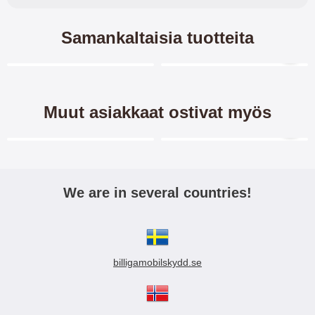
Samankaltaisia tuotteita
Merkitse blow productListContainer
Merkitse blow productL
5 variantit
-32%
Muut asiakkaat ostivat myös
Merkitse blow productListContainer
Merkitse blow productL
-40%
-40%
We are in several countries!
New Jalusta
Full Frame Karkaistusta
Lompakkokotelo Nokia 4.2
Lasista Nokia 4.2
billigamobilskydd.se
Jalusta/suojakuorilompakko /
Näytönsuoja karkaistusta lasista
Lompakkokotelo/
Nokia 4.2 HUOM! Näytön suoja
Kännykkälompakko/kännykkäkote
peittää koko näytön! -
17.95 EUR
14.95 EUR
21.95 EUR
lo Nokia 4.2 Tilaa
Mallikohtainen näytönsuoja -
TPU-Designkotelo Nokia
TPU-Designkotelo Nokia 4.2