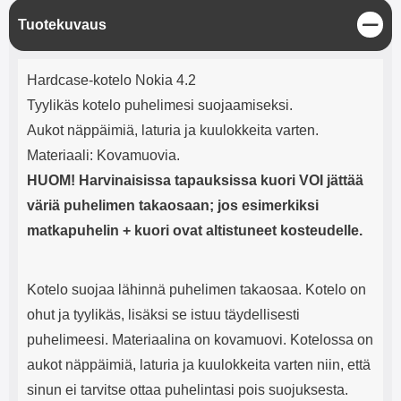
mha Kuunteluaika: noin 4 tuntia
Input: AC100-240V 50/60Hz 0.8A
S
Tuotekuvaus
Max Output: USB: DC5V/3.0A
u
(15W) 9V/2.0A (18W) 12V/1.5
l
(18W) Type-C: 5V/3A (PD15W)
Tuotekuvaus
j
9V/2.22A (PD20W)
Hardcase-kotelo Nokia 4.2
e
12V/1.67A(PD20W) Total Effekt:
Tyylikäs kotelo puhelimesi suojaamiseksi.
5V/3A Max Maximum output:
20.W Max Johdon pituus: 1 metri
Aukot näppäimiä, laturia ja kuulokkeita varten.
Väri: Valkoinen
Materiaali: Kovamuovia.
HUOM! Harvinaisissa tapauksissa kuori VOI jättää
väriä puhelimen takaosaan; jos esimerkiksi
matkapuhelin + kuori ovat altistuneet kosteudelle.
Kotelo suojaa lähinnä puhelimen takaosaa. Kotelo on
ohut ja tyylikäs, lisäksi se istuu täydellisesti
puhelimeesi. Materiaalina on kovamuovi. Kotelossa on
aukot näppäimiä, laturia ja kuulokkeita varten niin, että
sinun ei tarvitse ottaa puhelintasi pois suojuksesta.