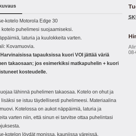
h-versio: 5.3 Akkukotelon
Lightning -johto tulee mukana. Tuote
u
kuvaus
Tu
tti: 200 mha Kuunteluaika:
on CE-merkitty Input: AC100-240V
m
noin 4 tuntia
50/60Hz 0.8A Max Output: USB:
Ko
SK
ekuvaus
e-kotelo Motorola Edge 30
DC5V/3.0A (15W) 9V/2.0A (18W)
Kote
12V/1.5 (18W) Type-C: 5V/3A
ti
s kotelo puhelimesi suojaamiseksi.
(PD15W) 9V/2.22A (PD20W)
aukk
Hi
ppäimiä, laturia ja kuulokkeita varten.
12V/1.67A(PD20W) Total Effekt:
tarv
5V/3A Max Maximum output: 20.W
v
ali: Kovamuovia.
Ali
Max Johdon pituus: 1 metri Väri:
lisäl
08-
arvinaisissa tapauksissa kuori VOI jättää väriä
Valkoinen
etu-
task
en takaosaan; jos esimerkiksi matkapuhelin + kuori
ta
tistuneet kosteudelle.
vetok
täm
Ja m
sitä 
suojaa lähinnä puhelimen takaosaa. Kotelo on ohut ja
on
, lisäksi se istuu täydellisesti puhelimeesi. Materiaalina
kiin
muovi. Kotelossa on aukot näppäimiä, laturia ja
ita varten niin, että sinun ei tarvitse ottaa puhelintasi
ojuksesta.
e-kotelon löydät monissa, kauniissa väreissä.