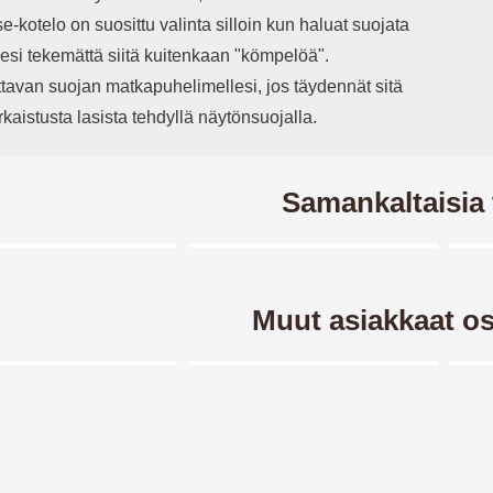
-kotelo on suosittu valinta silloin kun haluat suojata
esi tekemättä siitä kuitenkaan "kömpelöä".
ttavan suojan matkapuhelimellesi, jos täydennät sitä
rkaistusta lasista tehdyllä näytönsuojalla.
Samankaltaisia 
Merkitse blow productListContainer
Merkitse blow productListCo
2 variantit
6 variantit
-2
Muut asiakkaat os
Merkitse blow productListContainer
Merkitse blow productListCo