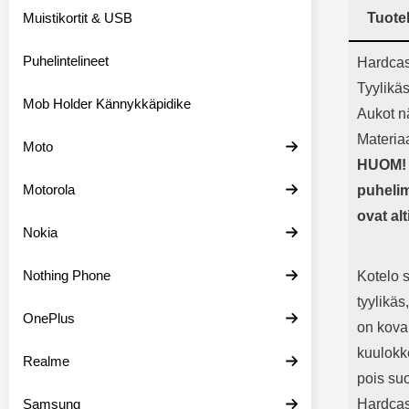
Bluetoot
Muistikortit & USB
Tuote
kapasitee
Tuot
Puhelintelineet
Hardcas
Tyylikä
Mob Holder Kännykkäpidike
Aukot nä
Materia
Moto
HUOM! H
Motorola
puhelim
ovat al
Nokia
Nothing Phone
Kotelo 
tyylikäs
OnePlus
on kova
kuulokke
Realme
pois su
Samsung
Hardcas