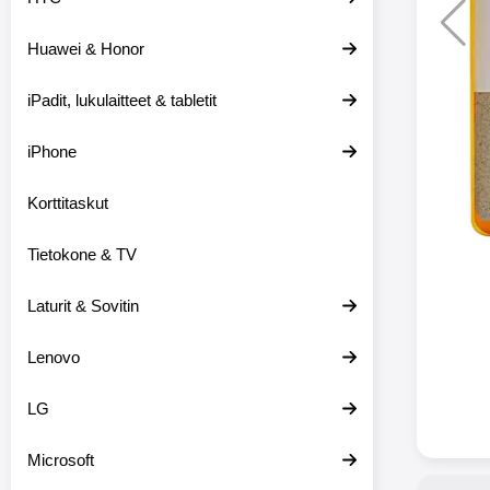
Huawei & Honor
Langat
iPadit, lukulaitteet & tabletit
XO-X33 Bl
iPhone
X33 ov
kuulo
36.9
Mukan
Korttitaskut
kuulokk
menetä 
Tietokone & TV
laturina k
käytössä
koteloon, 
Laturit & Sovitin
kuunne
Molempi
Lenovo
eriksee
varustet
voidaan k
LG
Bluetoot
hyvän
Microsoft
yhteyde
joka kest