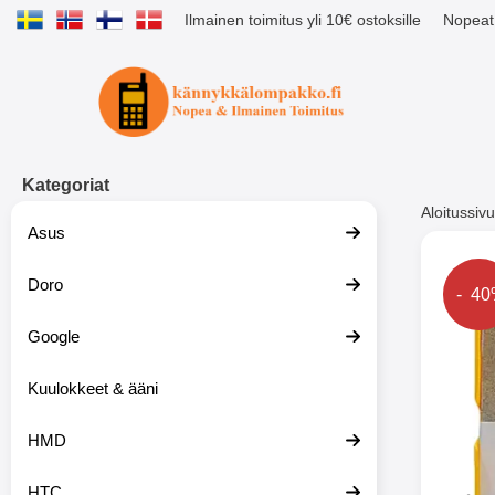
Ilmainen toimitus yli 10€ ostoksille
Nopeat 
Ostoskori laajennettu Tibro billig
Kategoriat
Aloitussivu
Asus
Muutk
Doro
Hinta
- 4
Google
-51%
Kuulokkeet & ääni
HMD
HTC