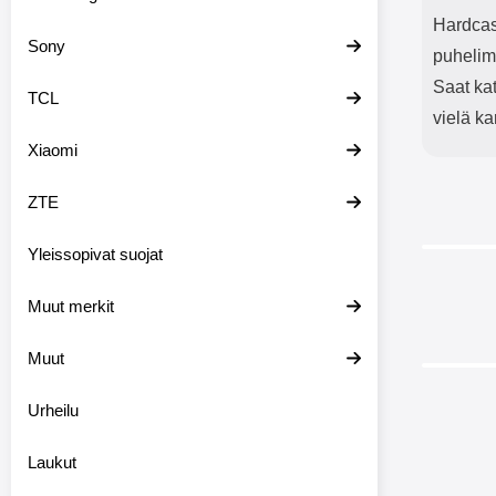
Hardcase
Sony
puhelim
Saat ka
TCL
vielä ka
Xiaomi
ZTE
Yleissopivat suojat
Muut merkit
Muut
-40%
Urheilu
Laukut