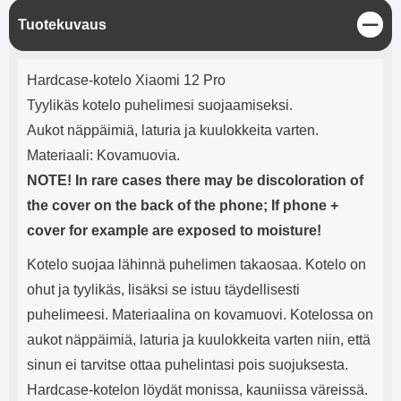
mha Kuunteluaika: noin 4 tuntia
Input: AC100-240V 50/60Hz 0.8A
S
Tuotekuvaus
Max Output: USB: DC5V/3.0A
u
(15W) 9V/2.0A (18W) 12V/1.5
l
(18W) Type-C: 5V/3A (PD15W)
Tuotekuvaus
j
9V/2.22A (PD20W)
Hardcase-kotelo Xiaomi 12 Pro
e
12V/1.67A(PD20W) Total Effekt:
Tyylikäs kotelo puhelimesi suojaamiseksi.
5V/3A Max Maximum output:
20.W Max Johdon pituus: 1 metri
Aukot näppäimiä, laturia ja kuulokkeita varten.
Väri: Valkoinen
Materiaali: Kovamuovia.
NOTE! In rare cases there may be discoloration of
the cover on the back of the phone; If phone +
cover for example are exposed to moisture!
Kotelo suojaa lähinnä puhelimen takaosaa. Kotelo on
ohut ja tyylikäs, lisäksi se istuu täydellisesti
puhelimeesi. Materiaalina on kovamuovi. Kotelossa on
aukot näppäimiä, laturia ja kuulokkeita varten niin, että
sinun ei tarvitse ottaa puhelintasi pois suojuksesta.
Hardcase-kotelon löydät monissa, kauniissa väreissä.