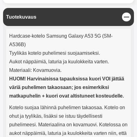
mha Kuunteluaika: noin 4 tuntia
Input: AC100-240V 50/60Hz 0.8A
Max Output: USB: DC5V/3.0A
(15W) 9V/2.0A (18W) 12V/1.5
S
Tuotekuvaus
(18W) Type-C: 5V/3A (PD15W)
u
9V/2.22A (PD20W)
l
Tuotekuvaus
12V/1.67A(PD20W) Total Effekt:
j
Hardcase-kotelo Samsung Galaxy A53 5G (SM-
5V/3A Max Maximum output:
e
20.W Max Johdon pituus: 1 metri
A536B)
Väri: Valkoinen
Tyylikäs kotelo puhelimesi suojaamiseksi.
Aukot näppäimiä, laturia ja kuulokkeita varten.
Materiaali: Kovamuovia.
HUOM! Harvinaisissa tapauksissa kuori VOI jättää
väriä puhelimen takaosaan; jos esimerkiksi
matkapuhelin + kuori ovat altistuneet kosteudelle.
Kotelo suojaa lähinnä puhelimen takaosaa. Kotelo on
ohut ja tyylikäs, lisäksi se istuu täydellisesti
puhelimeesi. Materiaalina on kovamuovi. Kotelossa on
aukot näppäimiä, laturia ja kuulokkeita varten niin, että