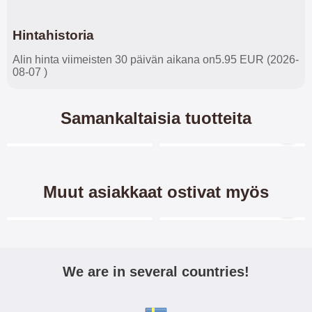
Hintahistoria
Alin hinta viimeisten 30 päivän aikana on5.95 EUR (2026-
08-07 )
Samankaltaisia tuotteita
Merkitse blow productListContainer
Merkitse blow productL
7 variantit
Muut asiakkaat ostivat myös
Merkitse blow productListContainer
Merkitse blow productL
We are in several countries!