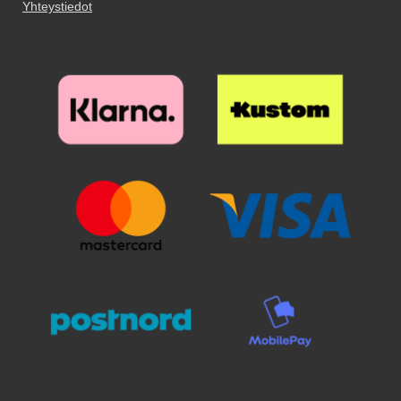
aukkoa suojakalvoon!
viimeisetkin pölyhiukkaset.
Yhteystiedot
Puhdistamiseen kannattaa
panostaa, sillä pienikin näytölle
jäävä pölyhiukkanen näkyy
selvästi suojalasin alta. Poista
suojakalvo ja aseta lasi näytön
päälle. Katso tarkasti mihin
suojan haluat ennen kuin asetat
sen paikoilleen. Kun lasi on
haluamallasi paikalla, laske se
varovaisesti näyttöä vasten. Älä
hankaa. Kun olen päästänyt
suojalasista irti, se "imeytyy"
itsestään näyttöön kiinni.
Mahdolliset ilmakuplat hierotaan
ulos laitaa kohden esimerkiksi
luottokortin avulla. Pienimmät
ilmakuplat voivat kadota itsestään
24 tunnin sisällä. Puhelimesi
näyttö on nyt suojattu parhaalla
mahdollisella tavalla! Kannattaa
panostaa hieman ylimääräistä
näytönsuojaan. Karaistusta
lasista /lasista valmistettu