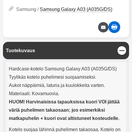
mha Kuunteluaika: noin 4 tuntia
Input: AC100-240V 50/60Hz 0.8A
Max Output: USB: DC5V/3.0A
Samsung /
Samsung Galaxy A03 (A035G/DS)
(15W) 9V/2.0A (18W) 12V/1.5
(18W) Type-C: 5V/3A (PD15W)
9V/2.22A (PD20W)
12V/1.67A(PD20W) Total Effekt:
5V/3A Max Maximum output:
20.W Max Johdon pituus: 1 metri
Väri: Valkoinen
S
Tuotekuvaus
u
l
Tuotekuvaus
j
Hardcase-kotelo Samsung Galaxy A03 (A035G/DS)
e
Tyylikäs kotelo puhelimesi suojaamiseksi.
Aukot näppäimiä, laturia ja kuulokkeita varten.
Materiaali: Kovamuovia.
HUOM! Harvinaisissa tapauksissa kuori VOI jättää
väriä puhelimen takaosaan; jos esimerkiksi
matkapuhelin + kuori ovat altistuneet kosteudelle.
Kotelo suojaa lähinnä puhelimen takaosaa. Kotelo on