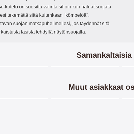
-kotelo on suosittu valinta silloin kun haluat suojata
esi tekemättä siitä kuitenkaan "kömpelöä".
ttavan suojan matkapuhelimellesi, jos täydennät sitä
rkaistusta lasista tehdyllä näytönsuojalla.
Samankaltaisia 
Merkitse blow productListContainer
Merkitse blow productListCo
7 variantit
-45%
Muut asiakkaat os
Merkitse blow productListContainer
Merkitse blow productListCo
-40%
-4