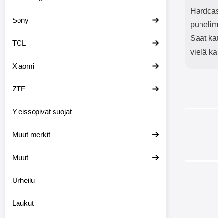
Hardcase
Sony
puhelim
Saat ka
TCL
vielä ka
Xiaomi
ZTE
Yleissopivat suojat
Muut merkit
Muut
-50%
Urheilu
Laukut