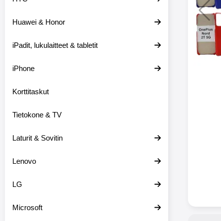
Huawei & Honor
Langat
iPadit, lukulaitteet & tabletit
XO-X33 Bl
iPhone
X33 ov
kuulo
36.9
Mukan
Korttitaskut
kuulokk
menetä 
Tietokone & TV
laturina k
käytössä
koteloon, 
Laturit & Sovitin
kuunne
Molempi
Lenovo
eriksee
varustet
voidaan k
LG
Bluetoot
hyvän
Microsoft
yhteyde
joka kest