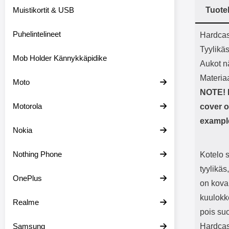
Bluetoot
Muistikortit & USB
Tuote
kapasitee
Tuot
Puhelintelineet
Hardcas
Tyylikä
Mob Holder Kännykkäpidike
Aukot nä
Materia
Moto
NOTE! I
Motorola
cover o
example
Nokia
Nothing Phone
Kotelo 
tyylikäs
OnePlus
on kova
kuulokke
Realme
pois su
Samsung
Hardcas