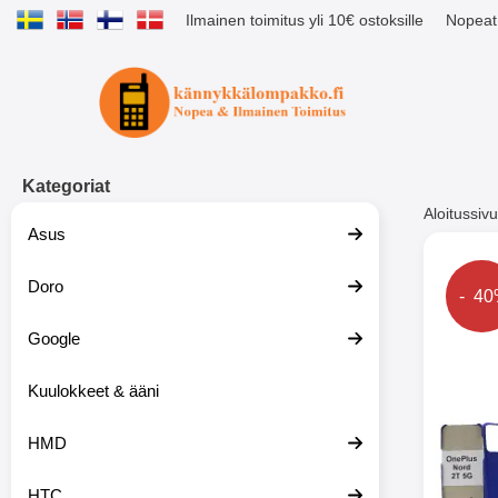
Ilmainen toimitus yli 10€ ostoksille
Nopeat 
Ostoskori laajennettu Tibro billig
Kategoriat
Aloitussivu
Asus
Muutk
Doro
Hinta
- 4
Google
-51%
Kuulokkeet & ääni
HMD
HTC