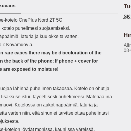
h-versio: 5.3 Akkukotelon
Lightning -johto tulee mukana. Tuote
u
kuvaus
Tu
tti: 200 mha Kuunteluaika:
on CE-merkitty Input: AC100-240V
m
noin 4 tuntia
50/60Hz 0.8A Max Output: USB:
Ko
SK
ekuvaus
e-kotelo OnePlus Nord 2T 5G
DC5V/3.0A (15W) 9V/2.0A (18W)
Kote
12V/1.5 (18W) Type-C: 5V/3A
ti
s kotelo puhelimesi suojaamiseksi.
(PD15W) 9V/2.22A (PD20W)
aukk
Hi
ppäimiä, laturia ja kuulokkeita varten.
12V/1.67A(PD20W) Total Effekt:
tarv
5V/3A Max Maximum output: 20.W
v
ali: Kovamuovia.
Ali
Max Johdon pituus: 1 metri Väri:
lisäl
08-
n rare cases there may be discoloration of the
Valkoinen
etu-
task
n the back of the phone; If phone + cover for
ta
 are exposed to moisture!
vetok
täm
Ja m
sitä 
suojaa lähinnä puhelimen takaosaa. Kotelo on ohut ja
on
, lisäksi se istuu täydellisesti puhelimeesi. Materiaalina
kiin
muovi. Kotelossa on aukot näppäimiä, laturia ja
ita varten niin, että sinun ei tarvitse ottaa puhelintasi
ojuksesta.
e-kotelon löydät monissa, kauniissa väreissä.