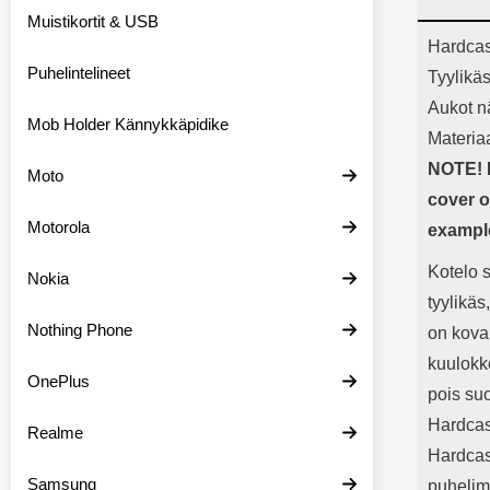
Bluetoot
Muistikortit & USB
kapasitee
Tuot
Hardcas
Puhelintelineet
Tyylikä
Aukot nä
Mob Holder Kännykkäpidike
Materia
NOTE! I
Moto
cover o
Motorola
example
Kotelo 
Nokia
tyylikäs
Nothing Phone
on kova
kuulokke
OnePlus
pois su
Hardcas
Realme
Hardcase
Samsung
puhelim