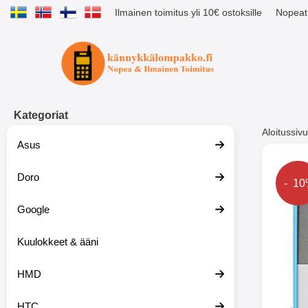
Ilmainen toimitus yli 10€ ostoksille
Nopeat 
Ostoskori laajennettu Tibro billig
Kategoriat
Aloitussivu
Asus
Muutk
Doro
Hinta
- 1
Google
-51%
Kuulokkeet & ääni
HMD
HTC