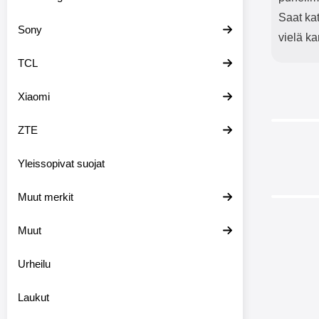
Saat ka
Sony
vielä ka
TCL
Xiaomi
ZTE
Yleissopivat suojat
Muut merkit
-38%
Muut
Urheilu
Crazy H
Laukut