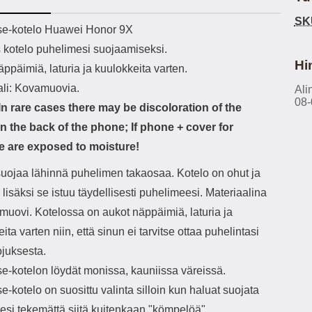
h-versio: 5.3 Akkukotelon
Lightning -johto tulee mukana. Tuote
pu
SK
tti: 200 mha Kuunteluaika:
on CE-merkitty Input: AC100-240V
tisk
ekuvaus
e-kotelo Huawei Honor 9X
noin 4 tuntia
50/60Hz 0.8A Max Output: USB:
s kotelo puhelimesi suojaamiseksi.
DC5V/3.0A (15W) 9V/2.0A (18W)
Mate
12V/1.5 (18W) Type-C: 5V/3A
ko
Hi
ppäimiä, laturia ja kuulokkeita varten.
(PD15W) 9V/2.22A (PD20W)
ohue
ali: Kovamuovia.
12V/1.67A(PD20W) Total Effekt:
Ali
teh
08-
5V/3A Max Maximum output: 20.W
hyvin
n rare cases there may be discoloration of the
Max Johdon pituus: 1 metri Väri:
jot
n the back of the phone; If phone + cover for
Valkoinen
se
 are exposed to moisture!
puh
suojaa lähinnä puhelimen takaosaa. Kotelo on ohut ja
mutt
, lisäksi se istuu täydellisesti puhelimeesi. Materiaalina
s
muovi. Kotelossa on aukot näppäimiä, laturia ja
ka
ita varten niin, että sinun ei tarvitse ottaa puhelintasi
näytö
ojuksesta.
e-kotelon löydät monissa, kauniissa väreissä.
-kotelo on suosittu valinta silloin kun haluat suojata
esi tekemättä siitä kuitenkaan "kömpelöä".