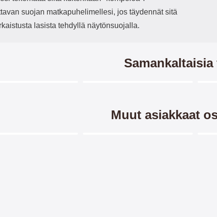
ttavan suojan matkapuhelimellesi, jos täydennät sitä
rkaistusta lasista tehdyllä näytönsuojalla.
Samankaltaisia 
Merkitse blow productListContainer
Merkitse blow productListCo
6 variantit
-37%
-4
Muut asiakkaat os
Merkitse blow productListContainer
Merkitse blow productListCo
5 variantit
-40%
-3
orse Lompakko Honor
Skimblocker XL Magnet Wallet
TP
9X
Honor 9X