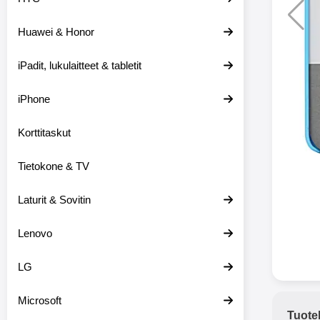
Huawei & Honor
Langat
iPadit, lukulaitteet & tabletit
XO-X33 Bl
iPhone
X33 ov
kuulo
36.9
Mukan
Korttitaskut
kuulokk
menetä 
Tietokone & TV
laturina k
käytössä
koteloon, 
Laturit & Sovitin
kuunne
Molempi
Lenovo
eriksee
varustet
voidaan k
LG
Bluetoot
hyvän
Microsoft
yhteyde
Tuote
joka kest