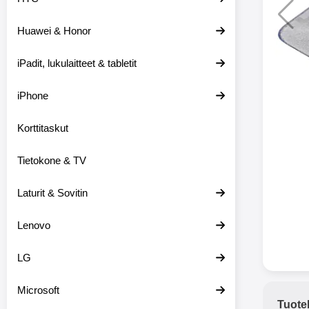
Huawei & Honor
Langat
iPadit, lukulaitteet & tabletit
XO-X33 Bl
iPhone
X33 ov
kuulo
36.9
Mukan
Korttitaskut
kuulokk
menetä 
Tietokone & TV
laturina k
käytössä
koteloon, 
Laturit & Sovitin
kuunne
Molempi
Lenovo
eriksee
varustet
voidaan k
LG
Bluetoot
hyvän
Microsoft
yhteyde
Tuote
joka kest