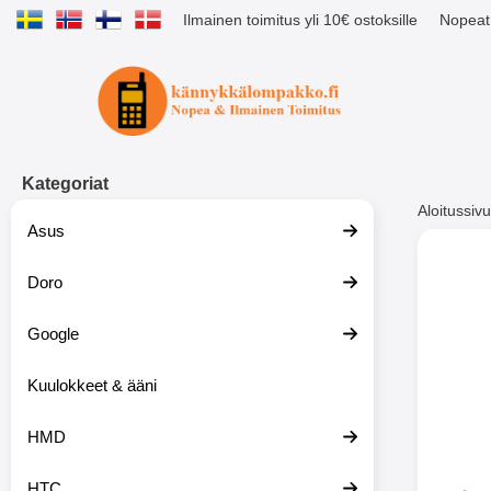
Ilmainen toimitus yli 10€ ostoksille
Nopeat 
Ostoskori laajennettu Tibro billig
Kategoriat
Aloitussivu
Asus
Muutk
Doro
Google
-51%
Kuulokkeet & ääni
HMD
HTC