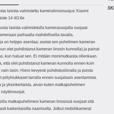
h-versio: 5.3 Akkukotelon
Lightning -johto tulee mukana. Tuote
u
SK
tti: 200 mha Kuunteluaika:
on CE-merkitty Input: AC100-240V
m
ekuvaus
sta lasista valmistettu kameralinssisuojus Xiaomi
noin 4 tuntia
50/60Hz 0.8A Max Output: USB:
Ko
ote 14 4G:lle
DC5V/3.0A (15W) 9V/2.0A (18W)
Kote
12V/1.5 (18W) Type-C: 5V/3A
ti
usta lasista valmistetulla kamerasuojalla suojaat
(PD15W) 9V/2.22A (PD20W)
aukk
12V/1.67A(PD20W) Total Effekt:
tarv
ameraasi parhaalla mahdollisella tavalla.
5V/3A Max Maximum output: 20.W
v
ja on helppo asentaa; asetat sen puhelimen kameran
Max Johdon pituus: 1 metri Väri:
lisäl
Valkoinen
etu-
kun olet puhdistanut kameran linssin kunnolla) ja painat
task
as, kun haluat sen. Ei mitään monimutkaista ollenkaan.
ta
vetok
a, että olet puhdistanut kameran kunnolla ennen kuin
täm
vain lasin. Hiero kevyesti puhdistusliinalla ja poista
Ja m
sitä 
t pölyhiukkaset tarralla ennen suojalasin asentamista.
on
 ja yksinkertaista, aivan kuten matkapuhelimen
kiin
 näytönsuojat.
silla matkapuhelimesi kameran linssissä suojaat sitä
sti kaikenlaisilta naarmuilta. Jotkut mobiilikamerat