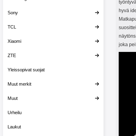
työntyv
hyvä id
Sony
Matkapu
TCL
suositt
näytöns
Xiaomi
joka pe
ZTE
Yleissopivat suojat
Muut merkit
Muut
Urheilu
Laukut