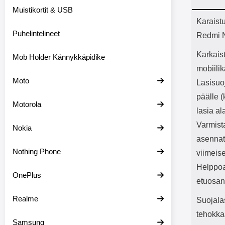
Bluetoot
Muistikortit & USB
kapasitee
Tuot
Karaistu
Puhelintelineet
Redmi N
Karkaist
Mob Holder Kännykkäpidike
mobiilik
Moto
Lasisuo
päälle (
Motorola
lasia al
Varmist
Nokia
asennat 
Nothing Phone
viimeise
Helppoa
OnePlus
etuosan
Realme
Suojala
tehokkaa
Samsung