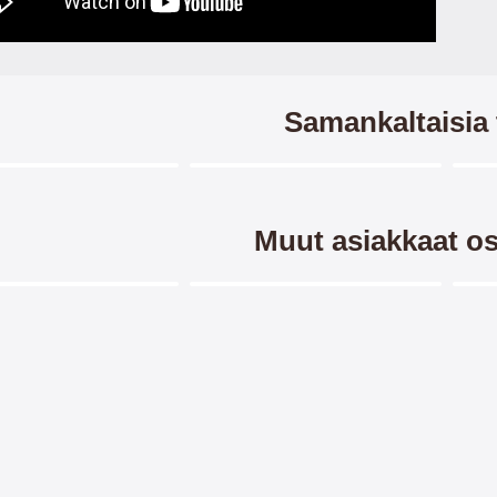
Samankaltaisia 
Merkitse blow productListContainer
Merkitse blow productListCo
7 variantit
5 variantit
Muut asiakkaat os
Merkitse blow productListContainer
Merkitse blow productListCo
5 variantit
-6
 Horse Xiaomi Redmi
XL Xiaomi Redmi Note 14 4G
Nä
 4G Puhelimen Kuoret
Ylellisyyttä Puhelimen Kuoret
orse lompakko/suojakuori
XL Standcase Luxwallet Xiaomi