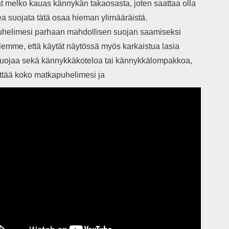
ät melko kauas kännykän takaosasta, joten saattaa olla
ea suojata tätä osaa hieman ylimääräistä.
helimesi parhaan mahdollisen suojan saamiseksi
elemme, että käytät näytössä myös karkaistua lasia
uojaa sekä kännykkäkoteloa tai kännykkälompakkoa,
ittää koko matkapuhelimesi ja