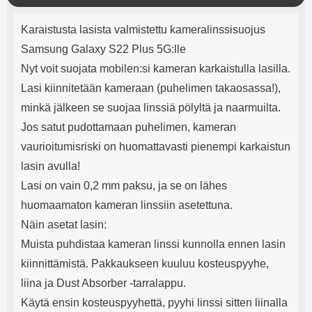
mha Kuunteluaika: noin 4 tuntia
Input: AC100-240V 50/60Hz 0.8A
l
Tuotekuvaus
Max Output: USB: DC5V/3.0A
j
Karaistusta lasista valmistettu kameralinssisuojus
(15W) 9V/2.0A (18W) 12V/1.5
e
(18W) Type-C: 5V/3A (PD15W)
Samsung Galaxy S22 Plus 5G:lle
9V/2.22A (PD20W)
Nyt voit suojata mobilen:si kameran karkaistulla lasilla.
12V/1.67A(PD20W) Total Effekt:
5V/3A Max Maximum output:
Lasi kiinnitetään kameraan (puhelimen takaosassa!),
20.W Max Johdon pituus: 1 metri
minkä jälkeen se suojaa linssiä pölyltä ja naarmuilta.
Väri: Valkoinen
Jos satut pudottamaan puhelimen, kameran
vaurioitumisriski on huomattavasti pienempi karkaistun
lasin avulla!
Lasi on vain 0,2 mm paksu, ja se on lähes
huomaamaton kameran linssiin asetettuna.
Näin asetat lasin:
Muista puhdistaa kameran linssi kunnolla ennen lasin
kiinnittämistä. Pakkaukseen kuuluu kosteuspyyhe,
liina ja Dust Absorber -tarralappu.
Käytä ensin kosteuspyyhettä, pyyhi linssi sitten liinalla