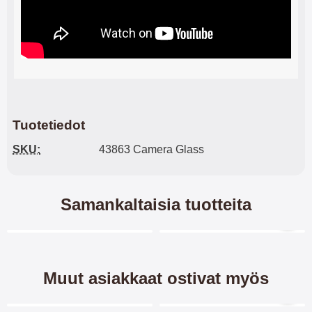
Tuotetiedot
SKU:
43863 Camera Glass
Samankaltaisia tuotteita
Merkitse blow productListContainer
Merkitse blow productL
6 variantit
6 variantit
-40%
Muut asiakkaat ostivat myös