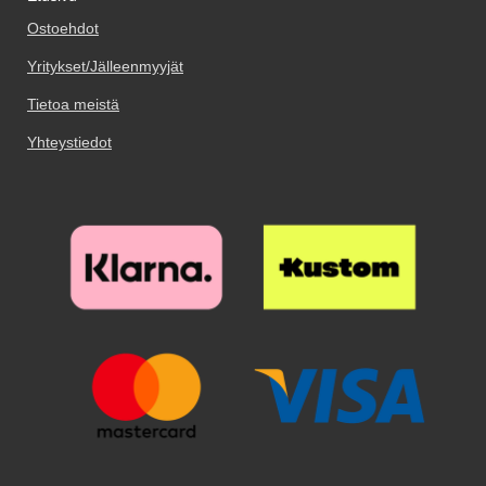
Jalusta/suojakuorilompakko
Varmista että näyttö on
tasku keskellä esimerkiksi
kestää pidempään, jos pidät
Ostoehdot
huolellisesti puhdistettu ennen
kolikoille tai vastaavalle. Lokero
puhelimen kotelossa. Voit valita
kuin asetat näytönsuojan
suljetaan vetoketjulla, mutta ota
Yritykset/Jälleenmyyjät
jalusta/suojakuorilompakko-
paikoilleen. Kostea ja kuiva
huomioon, että tämä lokero ei ole
yhdistelmän monista eri väreistä.
puhdistuspyyhe tulevat paketissa
kovinkaan suuri. Ja mitä
Tietoa meistä
mukana. Puhdista teipillä
enemmän laitat lompakkoon, sitä
viimeisetkin pölyhiukkaset.
paksumpi siitä tulee. Lisäläpässä
Yhteystiedot
Puhdistamiseen kannattaa
on painonappilukitus, joten voit
panostaa, sillä pienikin näytölle
kiinnittää läpän lompakon
jäävä pölyhiukkanen näkyy
etuosaan. Materiaali: PU-nahka
selvästi suojalasin alta. Poista
& TPU Vetoketjun väri: Kulta
suojakalvo ja aseta lasi näytön
päälle. Katso tarkasti mihin
suojan haluat ennen kuin asetat
sen paikoilleen. Kun lasi on
haluamallasi paikalla, laske se
varovaisesti näyttöä vasten. Älä
hankaa. Kun olen päästänyt
suojalasista irti, se "imeytyy"
itsestään näyttöön kiinni.
Mahdolliset ilmakuplat hierotaan
ulos laitaa kohden esimerkiksi
luottokortin avulla. Pienimmät