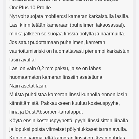
e
mha Kuunteluaika: noin 4 tuntia
Input: AC100-240V 50/60Hz 0.8A
OnePlus 10 Pro:lle
Max Output: USB: DC5V/3.0A
(15W) 9V/2.0A (18W) 12V/1.5
Nyt voit suojata mobilen:si kameran karkaistulla lasilla.
(18W) Type-C: 5V/3A (PD15W)
Lasi kiinnitetään kameraan (puhelimen takaosassa!),
9V/2.22A (PD20W)
12V/1.67A(PD20W) Total Effekt:
minkä jälkeen se suojaa linssiä pölyltä ja naarmuilta.
5V/3A Max Maximum output:
Jos satut pudottamaan puhelimen, kameran
20.W Max Johdon pituus: 1 metri
Väri: Valkoinen
vaurioitumisriski on huomattavasti pienempi karkaistun
lasin avulla!
Lasi on vain 0,2 mm paksu, ja se on lähes
huomaamaton kameran linssiin asetettuna.
Näin asetat lasin:
Muista puhdistaa kameran linssi kunnolla ennen lasin
kiinnittämistä. Pakkaukseen kuuluu kosteuspyyhe,
liina ja Dust Absorber -tarralappu.
Käytä ensin kosteuspyyhettä, pyyhi linssi sitten liinalla
ja lopuksi poista viimeiset pölyhiukkaset tarran avulla.
Kun olet varma, että kameran linssi on täysin puhdas,