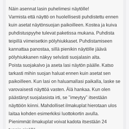
Näin asennat lasin puhelimesi näytölle!
Varmista että näyttö on huolellisesti puhdistettu ennen
kuin asetat näytönsuojan paikoilleen. Kostea ja kuiva
puhdistuspyyhe tulevat paketissa mukana. Puhdista
teipillä viimeisetkin pölyhiukkaset. Puhdistamiseen
kannattaa panostaa, sillä pienikin näytölle jäävä
pölyhiukkanen näkyy selvästi suojalasin alta.
Poista suojakalvo ja aseta lasi näytön päälle. Katso
tarkasti mihin suojan haluat ennen kuin asetat sen
paikoilleen. Kun lasi on haluamallasi paikalla, laske se
varovaisesti näyttöä vasten. Älä hankaa. Kun olen
päästänyt suojalasista irti, se "imeytyy" itsestään
näyttöön kiinni. Mahdolliset ilmakuplat hierotaan ulos
laitaa kohden esimerkiksi luottokortin avulla.
Pienimmät ilmakuplat voivat kadota itsestään 24