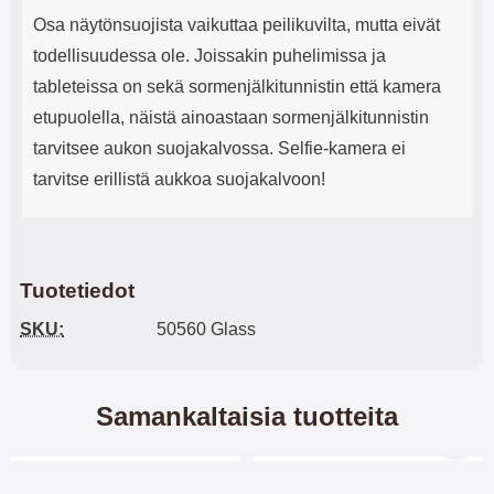
Osa näytönsuojista vaikuttaa peilikuvilta, mutta eivät
todellisuudessa ole. Joissakin puhelimissa ja
tableteissa on sekä sormenjälkitunnistin että kamera
etupuolella, näistä ainoastaan sormenjälkitunnistin
tarvitsee aukon suojakalvossa. Selfie-kamera ei
tarvitse erillistä aukkoa suojakalvoon!
Tuotetiedot
SKU:
50560 Glass
Samankaltaisia tuotteita
Merkitse blow productListContainer
Merkitse blow productL