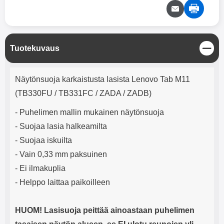
mha Kuunteluaika: noin 4 tuntia
Input: AC100-240V 50/60Hz 0.8A
Max Output: USB: DC5V/3.0A
(15W) 9V/2.0A (18W) 12V/1.5
(18W) Type-C: 5V/3A (PD15W)
9V/2.22A (PD20W)
S
Tuotekuvaus
12V/1.67A(PD20W) Total Effekt:
u
5V/3A Max Maximum output:
l
Tuotekuvaus
20.W Max Johdon pituus: 1 metri
j
Näytönsuoja karkaistusta lasista Lenovo Tab M11
Väri: Valkoinen
e
(TB330FU / TB331FC / ZADA / ZADB)
- Puhelimen mallin mukainen näytönsuoja
- Suojaa lasia halkeamilta
- Suojaa iskuilta
- Vain 0,33 mm paksuinen
- Ei ilmakuplia
- Helppo laittaa paikoilleen
HUOM! Lasisuoja peittää ainoastaan puhelimen