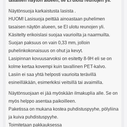
tasaisen näytön alueen, se EI ulotu reunojen yli.
Näytönsuoja karkaistusta lasista .
HUOM! Lasisuoja peittää ainoastaan puhelimen
tasaisen näytön alueen, se EI ulotu reunojen yli.
Käsitelty erikoislasi suojaa vaurioilta ja naarmuilta.
Suojan paksuus on vain 0,33 mm, jolloin
puhelinkokonaisuus on ohut ja kevyt.
Lasipinnan kovuusarvoksi on esitetty 8-9H eli se on
kolme kertaa kovempi kuin tavallinen PET-kalvo.
Lasiin ei saa yhtä helposti vaurioita terävillä
esineilläkään, esimerkiksi veitsillä tai avaimilla.
Näytönsuojaan ei jää myöskään ilmakuplia alle. Se on
myös helppo asentaa paikoilleen.
Paketissa on mukana kostea puhdistuspyyhe, pölyliina
ja kuiva puhdistuspyyhe.
Toimitetaan pakkauksessa