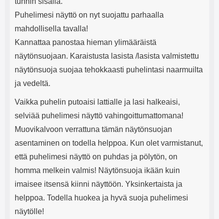
tunnin sisällä.
Puhelimesi näyttö on nyt suojattu parhaalla
mahdollisella tavalla!
Kannattaa panostaa hieman ylimääräistä
näytönsuojaan. Karaistusta lasista /lasista valmistettu
näytönsuoja suojaa tehokkaasti puhelintasi naarmuilta
ja vedeltä.
Vaikka puhelin putoaisi lattialle ja lasi halkeaisi,
selviää puhelimesi näyttö vahingoittumattomana!
Muovikalvoon verrattuna tämän näytönsuojan
asentaminen on todella helppoa. Kun olet varmistanut,
että puhelimesi näyttö on puhdas ja pölytön, on
homma melkein valmis! Näytönsuoja ikään kuin
imaisee itsensä kiinni näyttöön. Yksinkertaista ja
helppoa. Todella huokea ja hyvä suoja puhelimesi
näytölle!