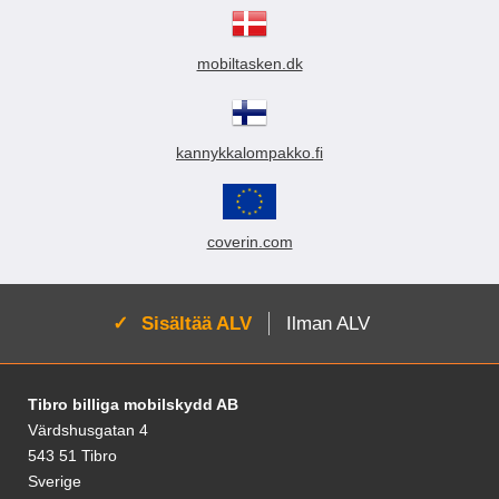
vain yhdessä värissä.
mobiltasken.dk
kannykkalompakko.fi
coverin.com
Aktivoi:
Sisältää ALV
Ilman ALV
Alatunnisteen sisältö Sekalaista tietoa ja l
Tibro billiga mobilskydd AB
Värdshusgatan 4
543 51 Tibro
Sverige