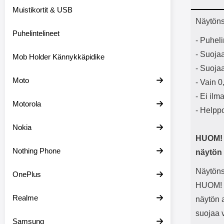
Bluetoot
Muistikortit & USB
kapasitee
Tuot
Näytöns
Puhelintelineet
- Puhel
- Suojaa
Mob Holder Kännykkäpidike
- Suojaa
Moto
- Vain 
- Ei ilm
Motorola
- Helppo
Nokia
HUOM! L
Nothing Phone
näytön 
Näytönsu
OnePlus
HUOM! L
Realme
näytön a
suojaa v
Samsung