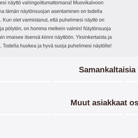
esi näyttö vahingoittumattomana! Muovikalvoon
una tämän näytönsuojan asentaminen on todella
 Kun olet varmistanut, että puhelimesi näyttö on
ja pölytön, on homma melkein valmis! Näytönsuoja
in imaisee itsensä kiinni näyttöön. Yksinkertaista ja
. Todella huokea ja hyvä suoja puhelimesi näytölle!
Samankaltaisia 
Merkitse blow productListContainer
Merkitse blow productListCo
5 variantit
-2
Muut asiakkaat os
Merkitse blow productListContainer
Merkitse blow productListCo
2 variantit