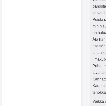
panostaa
selvästi
Poista s
mihin su
on halua
Älä hank
itsestää
laitaa k
ilmakupl
Puhelime
tavalla!
Kannatt
Karaistu
tehokkaa
Vaikka p