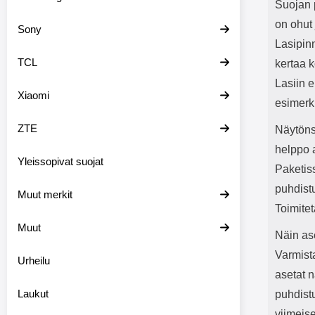
Suojan 
on ohut 
Sony
Lasipin
TCL
kertaa 
Lasiin e
Xiaomi
esimerki
ZTE
Näytöns
helppo 
Yleissopivat suojat
Paketis
puhdist
Muut merkit
Toimite
Muut
Näin as
Varmista
Urheilu
asetat n
Laukut
puhdist
viimeis