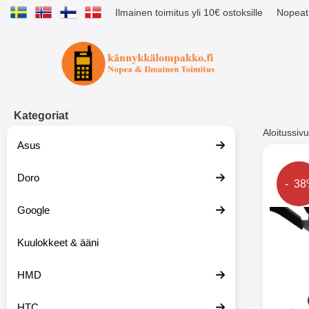
Ilmainen toimitus yli 10€ ostoksille
Nopeat 
Ostoskori laajennettu Tibro billig
Kategoriat
Aloitussivu
Asus
Muutk
Doro
Hinta
- 3
Google
-51%
Kuulokkeet & ääni
HMD
HTC