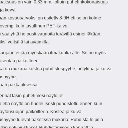
paksuus on vain 0,33 mm, jolloin puhelinkokonaisuus
ja kevyt.
nan kovuusarvoksi on esitetty 8-9H eli se on kolme
kovempi kuin tavallinen PET-kalvo.
i saa yhtä helposti vaurioita terävillä esineilläkään,
ksi veitsillä tai avaimilla.
uojaan ei jää myöskään ilmakuplia alle. Se on myös
asentaa paikoilleen.
sa on mukana kostea puhdistuspyyhe, pölyliina ja kuiva
uspyyhe.
taan pakkauksessa
ennat lasin puhelimesi näytölle!
 että näyttö on huolellisesti puhdistettu ennen kuin
äytönsuojan paikoilleen. Kostea ja kuiva
uspyyhe tulevat paketissa mukana. Puhdista teipillä
etkin pölyhiukkaset. Puhdistamiseen kannattaa