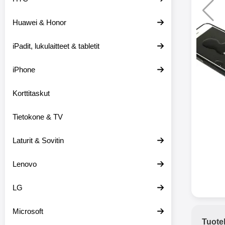
Huawei & Honor
Langat
iPadit, lukulaitteet & tabletit
XO-X33 Bl
iPhone
X33 ov
kuulo
36.9
Mukan
Korttitaskut
kuulokk
menetä 
Tietokone & TV
laturina k
käytössä
koteloon, 
Laturit & Sovitin
kuunne
Molempi
Lenovo
eriksee
varustet
voidaan k
LG
Bluetoot
hyvän
Microsoft
yhteyde
Tuote
joka kest