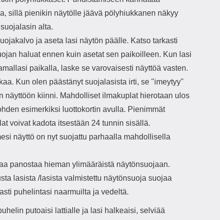
, sillä pienikin näytölle jäävä pölyhiukkanen näkyy
 suojalasin alta.
uojakalvo ja aseta lasi näytön päälle. Katso tarkasti
ojan haluat ennen kuin asetat sen paikoilleen. Kun lasi
mallasi paikalla, laske se varovaisesti näyttöä vasten.
aa. Kun olen päästänyt suojalasista irti, se "imeytyy"
n näyttöön kiinni. Mahdolliset ilmakuplat hierotaan ulos
ohden esimerkiksi luottokortin avulla. Pienimmät
at voivat kadota itsestään 24 tunnin sisällä.
si näyttö on nyt suojattu parhaalla mahdollisella
aa panostaa hieman ylimääräistä näytönsuojaan.
sta lasista /lasista valmistettu näytönsuoja suojaa
sti puhelintasi naarmuilta ja vedeltä.
uhelin putoaisi lattialle ja lasi halkeaisi, selviää