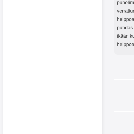
puhelim
verratt
helppoa.
puhdas 
ikään ku
helppoa
-45%