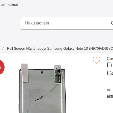
toimitukset
a mobilskydd AB
Full Screen Näytönsuoja Samsung Galaxy Note 10 (N970F/DS) (C
in ostivat
Men
Cov
Merkitse full Screen Näytönsuoja Samsung Galaxy Not
F
aa alennettu
%
G
Merkitse blow productListContainer
Merkitse blow productListCo
2 variantit
Val
akt