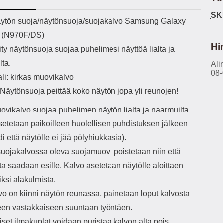
h-versio: 5.3 Akkukotelon
Lightning -johto tulee mukana. Tuote
SK
tti: 200 mha Kuunteluaika:
on CE-merkitty Input: AC100-240V
käy
ekuvaus
ytön suoja/näytönsuoja/suojakalvo Samsung Galaxy
noin 4 tuntia
50/60Hz 0.8A Max Output: USB:
vahi
 (N970F/DS)
DC5V/3.0A (15W) 9V/2.0A (18W)
au
12V/1.5 (18W) Type-C: 5V/3A
il
Hi
ty näytönsuoja suojaa puhelimesi näyttöä lialta ja
(PD15W) 9V/2.22A (PD20W)
sis
lta.
12V/1.67A(PD20W) Total Effekt:
Ali
paik
08-
5V/3A Max Maximum output: 20.W
kla
li: kirkas muovikalvo
Max Johdon pituus: 1 metri Väri:
s
äytönsuoja peittää koko näytön jopa yli reunojen!
Valkoinen
väreissä Materiaali
Yks
ovikalvo suojaa puhelimen näytön lialta ja naarmuilta.
Kot
o
setetaan paikoilleen huolellisen puhdistuksen jälkeen
mat
i että näytölle ei jää pölyhiukkasia).
ko
uojakalvossa oleva suojamuovi poistetaan niin että
hei
ta saadaan esille. Kalvo asetetaan näytölle aloittaen
k
ksi alakulmista.
As
vo on kiinni näytön reunassa, painetaan loput kalvosta
lo
leen vastakkaiseen suuntaan työntäen.
ajat
set ilmakuplat voidaan puristaa kalvon alta pois