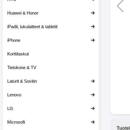
Huawei & Honor
Langat
iPadit, lukulaitteet & tabletit
XO-X33 Bl
iPhone
X33 ov
kuulo
36.9
Mukan
Korttitaskut
kuulokk
menetä 
Tietokone & TV
laturina k
käytössä
koteloon, 
Laturit & Sovitin
kuunne
Molempi
Lenovo
eriksee
varustet
voidaan k
LG
Bluetoot
hyvän
Microsoft
yhteyde
Tuote
joka kest