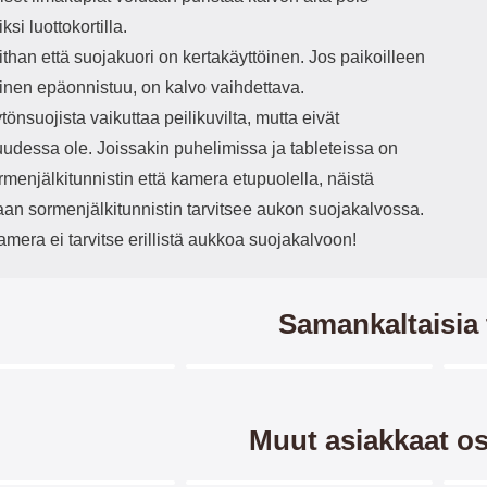
ksi luottokortilla.
han että suojakuori on kertakäyttöinen. Jos paikoilleen
inen epäonnistuu, on kalvo vaihdettava.
önsuojista vaikuttaa peilikuvilta, mutta eivät
uudessa ole. Joissakin puhelimissa ja tableteissa on
menjälkitunnistin että kamera etupuolella, näistä
aan sormenjälkitunnistin tarvitsee aukon suojakalvossa.
amera ei tarvitse erillistä aukkoa suojakalvoon!
Samankaltaisia 
Merkitse blow productListContainer
Merkitse blow productListCo
3 variantit
Muut asiakkaat os