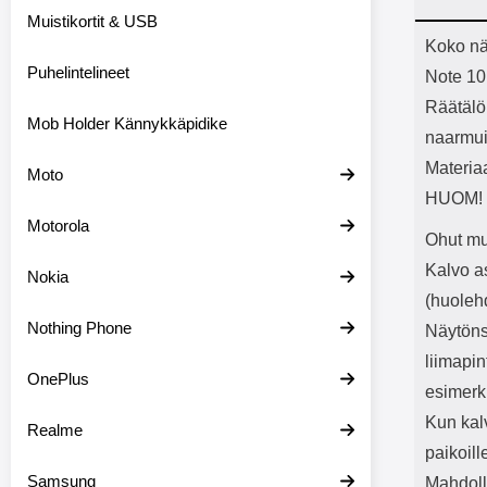
Bluetoot
Muistikortit & USB
kapasitee
Tuot
Koko nä
Puhelintelineet
Note 10
Räätälöi
Mob Holder Kännykkäpidike
naarmui
Materiaa
Moto
HUOM! N
Motorola
Ohut mu
Kalvo a
Nokia
(huolehd
Nothing Phone
Näytöns
liimapin
OnePlus
esimerki
Kun kal
Realme
paikoil
Samsung
Mahdolli