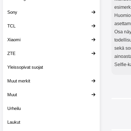
esimerki
Sony
Huomioit
asettam
TCL
Osa näyt
Xiaomi
todellis
sekä sor
ZTE
ainoast
Selfie-k
Yleissopivat suojat
Muut merkit
Muut
Urheilu
Laukut