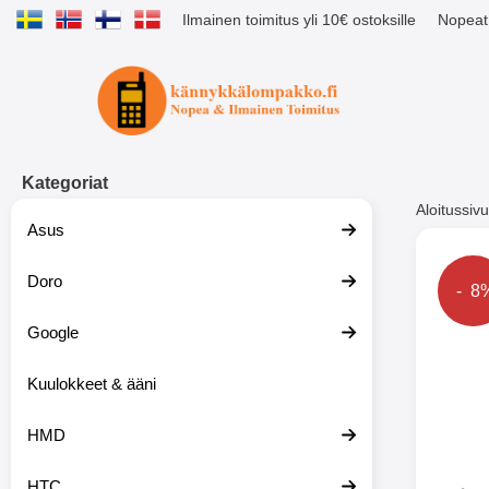
Ilmainen toimitus yli 10€ ostoksille
Nopeat 
Ostoskori laajennettu Tibro billig
Kategoriat
Aloitussivu
Asus
Muutk
Doro
Hint
- 8
Google
-51%
Kuulokkeet & ääni
HMD
HTC