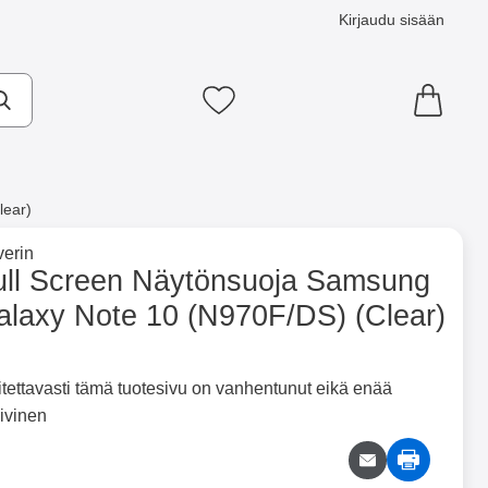
Kirjaudu sisään
Suosikkini
lear)
×
e tuotemerkkisivulle
erin
e 10 (N970F/DS) (Clear) suosikiksi
ull Screen Näytönsuoja Samsung
alaxy Note 10 (N970F/DS) (Clear)
ntainer
Merkitse blow productListContainer
Merkitse blow productLi
7 variantit
5 variantit
itettavasti tämä tuotesivu on vanhentunut eikä enää
iivinen