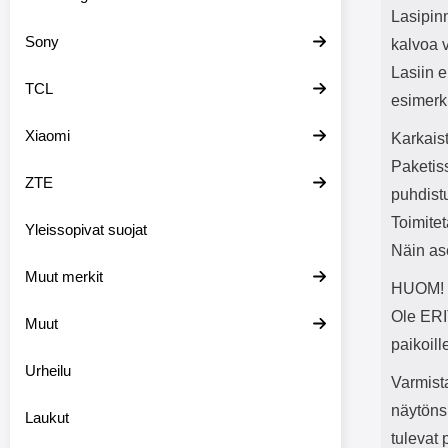
Lasipin
Sony
kalvoa 
Lasiin e
TCL
esimerki
Xiaomi
Karkaist
Paketis
ZTE
puhdist
Toimite
Yleissopivat suojat
Näin as
Muut merkit
HUOM! T
Ole ER
Muut
paikoill
Urheilu
Varmista
näytöns
Laukut
tulevat 