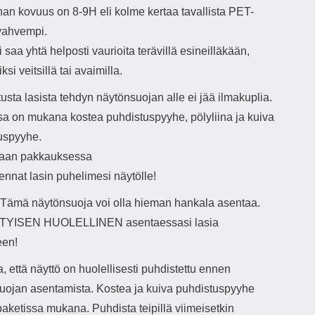
nan kovuus on 8-9H eli kolme kertaa tavallista PET-
vahvempi.
i saa yhtä helposti vaurioita terävillä esineilläkään,
ksi veitsillä tai avaimilla.
usta lasista tehdyn näytönsuojan alle ei jää ilmakuplia.
sa on mukana kostea puhdistuspyyhe, pölyliina ja kuiva
uspyyhe.
taan pakkauksessa
ennat lasin puhelimesi näytölle!
ämä näytönsuoja voi olla hieman hankala asentaa.
ITYISEN HUOLELLINEN asentaessasi lasia
een!
, että näyttö on huolellisesti puhdistettu ennen
uojan asentamista. Kostea ja kuiva puhdistuspyyhe
paketissa mukana. Puhdista teipillä viimeisetkin