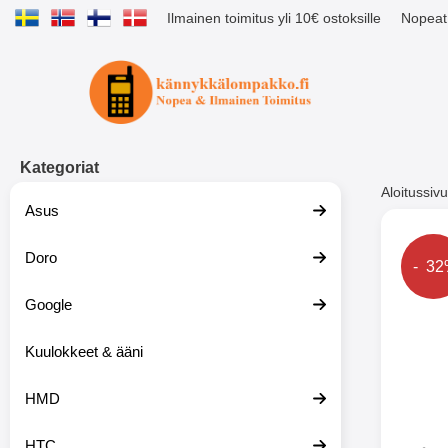
Ilmainen toimitus yli 10€ ostoksille
Nopeat 
Ostoskori laajennettu Tibro billig
Kategoriat
Aloitussivu
Asus
Muutk
Doro
Hinta
- 3
Google
-51%
Kuulokkeet & ääni
HMD
HTC