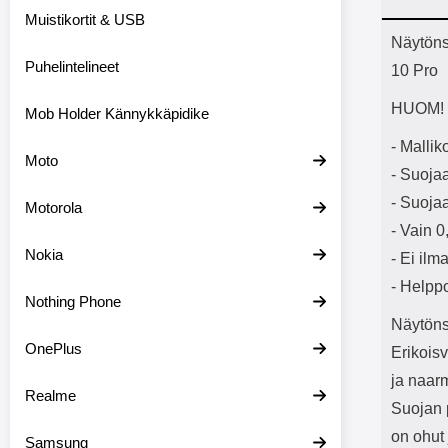
Bluetoot
Muistikortit & USB
kapasitee
Tuot
Näytöns
Puhelintelineet
10 Pro
HUOM! N
Mob Holder Kännykkäpidike
- Malli
Moto
- Suoja
- Suojaa
Motorola
- Vain 
Nokia
- Ei ilm
- Helpp
Nothing Phone
Näytöns
OnePlus
Erikoisv
ja naarm
Realme
Suojan 
on ohut 
Samsung