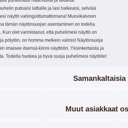
sti puhelintasi naarmuilta ja vedeltä.
uhelin putoaisi lattialle ja lasi halkeaisi, selviää
esi näyttö vahingoittumattomana! Muovikalvoon
una tämän näytönsuojan asentaminen on todella
 Kun olet varmistanut, että puhelimesi näyttö on
ja pölytön, on homma melkein valmis! Näytönsuoja
in imaisee itsensä kiinni näyttöön. Yksinkertaista ja
ta. Todella huokea ja hyvä suoja puhelimesi näytölle!
Samankaltaisia 
Merkitse blow productListContainer
Merkitse blow productListCo
3 variantit
-45%
Muut asiakkaat os
Merkitse blow productListContainer
Merkitse blow productListCo