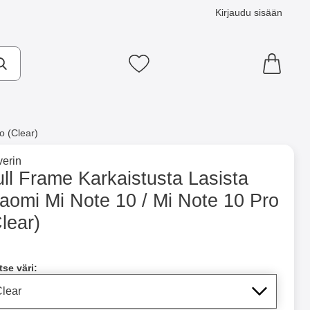
Kirjaudu sisään
Suosikkini
o (Clear)
×
e tuotemerkkisivulle
erin
10 / Mi Note 10 Pro (Clear) suosikiksi
ll Frame Karkaistusta Lasista
iaomi Mi Note 10 / Mi Note 10 Pro
ntainer
Merkitse blow productListContainer
Merkitse blow productLi
5 variantit
7 variantit
lear)
a tämä tuote, Full Frame Karkaistusta Lasista Xiaomi Mi Note 10
tse väri: