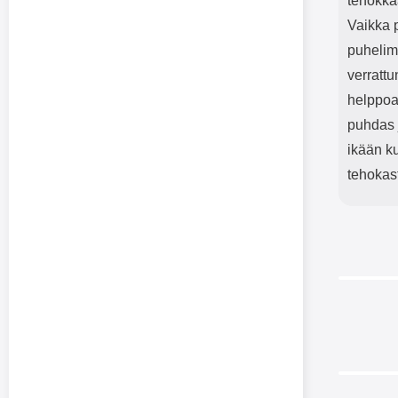
tehokkaa
Vaikka p
puhelim
verratt
helppoa.
puhdas 
ikään ku
tehokas