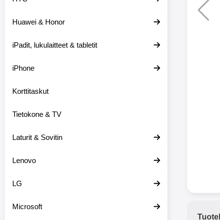
Huawei & Honor
Langat
iPadit, lukulaitteet & tabletit
XO-X33 Bl
iPhone
X33 ov
kuulo
36.9
Mukan
Korttitaskut
kuulokk
menetä 
Tietokone & TV
laturina k
käytössä
koteloon, 
Laturit & Sovitin
kuunne
Molempi
Lenovo
eriksee
varustet
voidaan k
LG
Bluetoot
hyvän
Microsoft
yhteyde
Tuote
joka kest