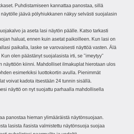
kkaset. Puhdistamiseen kannattaa panostaa, sillä
 näytölle jäävä pölyhiukkanen näkyy selvästi suojalasin
uojakalvo ja aseta lasi näytön päälle. Katso tarkasti
ojan haluat, ennen kuin asetat paikoilleen. Kun lasi on
lasi paikalla, laske se varovaisesti näyttöä vasten. Älä
Kun olen päästänyt suojalasista irti, se "imeytyy"
n näyttöön kiinni. Mahdolliset ilmakuplat hierotaan ulos
ohden esimerkiksi luottokortin avulla. Pienimmät
at voivat kadota itsestään 24 tunnin sisällä.
si näyttö on nyt suojattu parhaalla mahdollisella
aa panostaa hieman ylimääräistä näytönsuojaan.
sta lasista /lasista valmistettu näytönsuoja suojaa