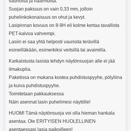
vaurioilta ja naarmuilta.
Suojan paksuus on vain 0,33 mm, jolloin
puhelinkokonaisuus on ohut ja kevyt.
Lasipinnan kovuus on 8-9H eli kolme kertaa tavallista
PET-kalvoa vahvempi.
Lasiin ei saa yhtä helposti vaurioita terävillä
esineilläkään, esimerkiksi veitsillä tai avaimilla.
Karkaistusta lasista tehdyn näytönsuojan alle ei jää
ilmakuplia.
Paketissa on mukana kostea puhdistuspyyhe, pölyliina
ja kuiva puhdistuspyyhe.
Toimitetaan pakkauksessa
Näin asennat lasin puhelimesi näytölle!
HUOM! Tämä näytönsuoja voi olla hieman hankala
asentaa. Ole ERITYISEN HUOLELLINEN
asentaessasi lasia paikoilleen!