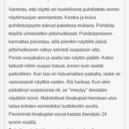
Varmista, että näyttö on huolellisesti puhdistettu ennen
näytönsuojan asentamista. Kostea ja kuiva
puhdistuspyyhe tulevat paketissa mukana. Puhdista
teipillä viimeisetkin pölyhiukkaset. Puhdistamiseen
kannattaa panostaa, sillä pienikin näytölle jäävä
pölyhiukkanen näkyy selvästi suojalasin alta.
Poista suojakalvo ja aseta lasi näytön päälle. Katso
tarkasti mihin suojan haluat, ennen kuin asetat
paikoilleen. Kun lasi on haluamallasi paikalla, laske se
varovaisesti näyttöä vasten. Älä hankaa. Kun olen
päästänyt suojalasista irti, se "imeytyy" itsestään
näyttöön kiinni. Mahdolliset ilmakuplat hierotaan ulos
laitaa kohden esimerkiksi luottokortin avulla.
Pienimmät ilmakuplat voivat kadota itsestään 24
tunnin sisällä.