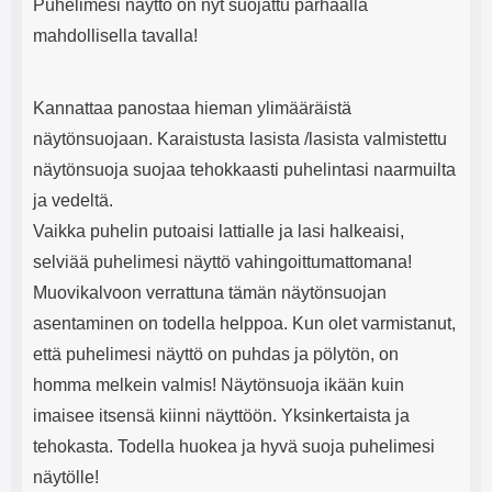
Puhelimesi näyttö on nyt suojattu parhaalla
mahdollisella tavalla!
Kannattaa panostaa hieman ylimääräistä
näytönsuojaan. Karaistusta lasista /lasista valmistettu
näytönsuoja suojaa tehokkaasti puhelintasi naarmuilta
ja vedeltä.
Vaikka puhelin putoaisi lattialle ja lasi halkeaisi,
selviää puhelimesi näyttö vahingoittumattomana!
Muovikalvoon verrattuna tämän näytönsuojan
asentaminen on todella helppoa. Kun olet varmistanut,
että puhelimesi näyttö on puhdas ja pölytön, on
homma melkein valmis! Näytönsuoja ikään kuin
imaisee itsensä kiinni näyttöön. Yksinkertaista ja
tehokasta. Todella huokea ja hyvä suoja puhelimesi
näytölle!