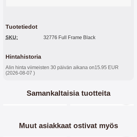
Tuotetiedot
SKU:
32776 Full Frame Black
Hintahistoria
Alin hinta viimeisten 30 päivän aikana on15.95 EUR
(2026-08-07 )
Samankaltaisia tuotteita
Merkitse blow productListContainer
Merkitse blow productL
3 variantit
-28%
Muut asiakkaat ostivat myös