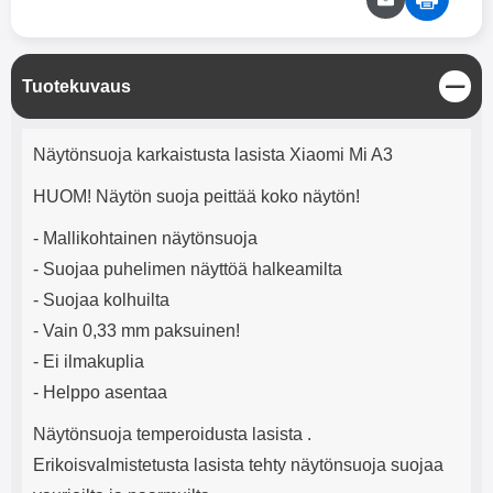
mha Kuunteluaika: noin 4 tuntia
Input: AC100-240V 50/60Hz 0.8A
Max Output: USB: DC5V/3.0A
(15W) 9V/2.0A (18W) 12V/1.5
(18W) Type-C: 5V/3A (PD15W)
S
Tuotekuvaus
9V/2.22A (PD20W)
u
12V/1.67A(PD20W) Total Effekt:
l
5V/3A Max Maximum output:
Tuotekuvaus
j
Näytönsuoja karkaistusta lasista Xiaomi Mi A3
20.W Max Johdon pituus: 1 metri
e
Väri: Valkoinen
HUOM! Näytön suoja peittää koko näytön!
- Mallikohtainen näytönsuoja
- Suojaa puhelimen näyttöä halkeamilta
- Suojaa kolhuilta
- Vain 0,33 mm paksuinen!
- Ei ilmakuplia
- Helppo asentaa
Näytönsuoja temperoidusta lasista .
Erikoisvalmistetusta lasista tehty näytönsuoja suojaa