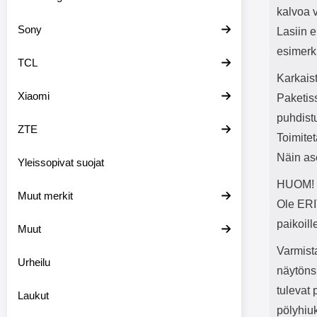
kalvoa 
Sony
Lasiin e
esimerki
TCL
Karkaist
Xiaomi
Paketis
puhdist
ZTE
Toimite
Näin as
Yleissopivat suojat
HUOM! T
Muut merkit
Ole ER
paikoill
Muut
Varmista
Urheilu
näytöns
tulevat 
Laukut
pölyhiu