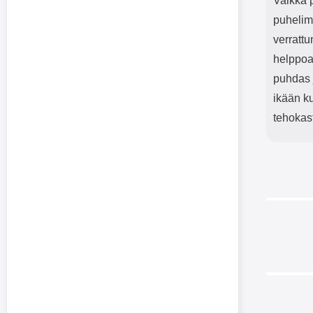
Vaikka p
puhelim
verratt
helppoa.
puhdas 
ikään ku
tehokas
-40%