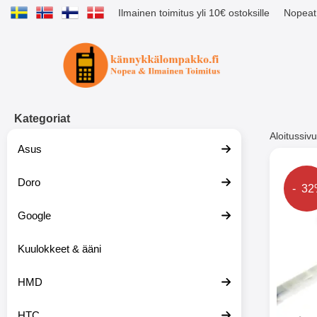
Ilmainen toimitus yli 10€ ostoksille
Nopeat 
Ostoskori laajennettu Tibro billig
Kategoriat
Aloitussivu
Asus
Muutk
Doro
Hinta
- 3
Google
-51%
Kuulokkeet & ääni
HMD
HTC