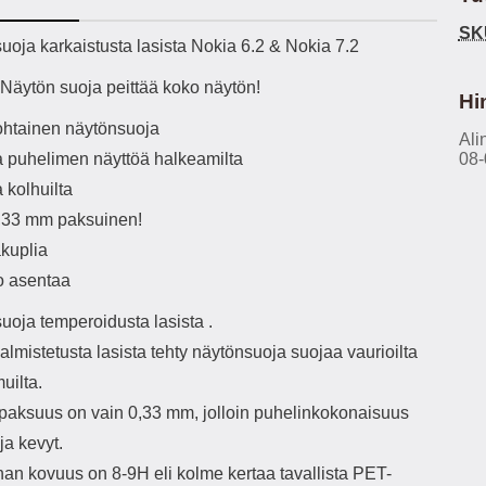
h-versio: 5.3 Akkukotelon
Lightning -johto tulee mukana. Tuote
SK
tti: 200 mha Kuunteluaika:
on CE-merkitty Input: AC100-240V
käy
ekuvaus
uoja karkaistusta lasista Nokia 6.2 & Nokia 7.2
noin 4 tuntia
50/60Hz 0.8A Max Output: USB:
vahi
DC5V/3.0A (15W) 9V/2.0A (18W)
au
äytön suoja peittää koko näytön!
12V/1.5 (18W) Type-C: 5V/3A
il
Hi
(PD15W) 9V/2.22A (PD20W)
sis
kohtainen näytönsuoja
12V/1.67A(PD20W) Total Effekt:
Ali
paik
a puhelimen näyttöä halkeamilta
08-
5V/3A Max Maximum output: 20.W
kla
Max Johdon pituus: 1 metri Väri:
s
 kolhuilta
Valkoinen
väreissä Materiaali
0,33 mm paksuinen!
Yks
Kot
akuplia
o
o asentaa
mat
ko
uoja temperoidusta lasista .
hei
almistetusta lasista tehty näytönsuoja suojaa vaurioilta
uilta.
k
As
paksuus on vain 0,33 mm, jolloin puhelinkokonaisuus
ja kevyt.
lo
ajat
nan kovuus on 8-9H eli kolme kertaa tavallista PET-