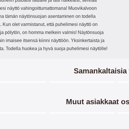
uhelin putoaisi lattialle ja lasi halkeaisi, selviää
esi näyttö vahingoittumattomana! Muovikalvoon
una tämän näytönsuojan asentaminen on todella
 Kun olet varmistanut, että puhelimesi näyttö on
ja pölytön, on homma melkein valmis! Näytönsuoja
in imaisee itsensä kiinni näyttöön. Yksinkertaista ja
ta. Todella huokea ja hyvä suoja puhelimesi näytölle!
Samankaltaisia 
Merkitse blow productListContainer
Merkitse blow productListCo
4 variantit
2 variantit
-45%
Muut asiakkaat os
Merkitse blow productListContainer
Merkitse blow productListCo
3 variantit