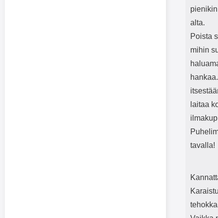
pienikin
alta.
Poista s
mihin su
haluamal
hankaa. 
itsestää
laitaa k
ilmakupl
Puhelime
tavalla!
Kannatt
Karaistu
tehokkaa