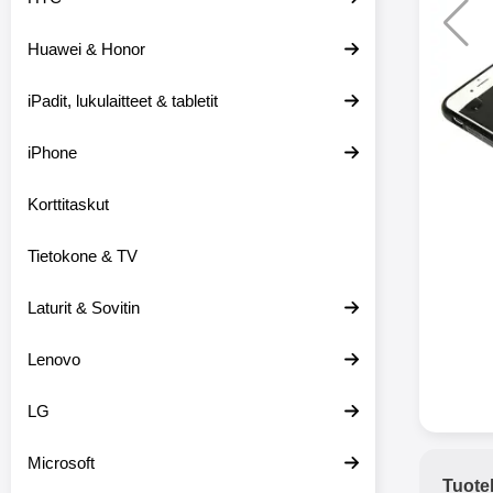
Huawei & Honor
Langat
iPadit, lukulaitteet & tabletit
XO-X33 Bl
iPhone
X33 ov
kuulo
36.9
Mukan
Korttitaskut
kuulokk
menetä 
Tietokone & TV
laturina k
käytössä
koteloon, 
Laturit & Sovitin
kuunne
Molempi
Lenovo
eriksee
varustet
voidaan k
LG
Bluetoot
hyvän
Microsoft
yhteyde
Tuote
joka kest