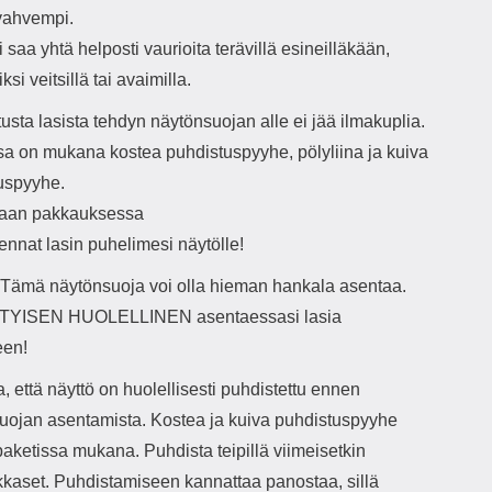
vahvempi.
i saa yhtä helposti vaurioita terävillä esineilläkään,
ksi veitsillä tai avaimilla.
usta lasista tehdyn näytönsuojan alle ei jää ilmakuplia.
sa on mukana kostea puhdistuspyyhe, pölyliina ja kuiva
uspyyhe.
taan pakkauksessa
ennat lasin puhelimesi näytölle!
ämä näytönsuoja voi olla hieman hankala asentaa.
ITYISEN HUOLELLINEN asentaessasi lasia
een!
, että näyttö on huolellisesti puhdistettu ennen
uojan asentamista. Kostea ja kuiva puhdistuspyyhe
paketissa mukana. Puhdista teipillä viimeisetkin
kkaset. Puhdistamiseen kannattaa panostaa, sillä