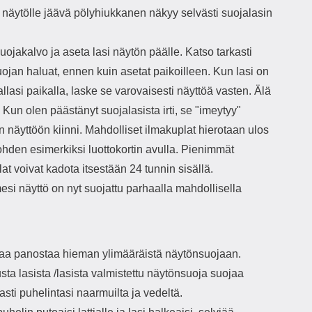
 näytölle jäävä pölyhiukkanen näkyy selvästi suojalasin
uojakalvo ja aseta lasi näytön päälle. Katso tarkasti
ojan haluat, ennen kuin asetat paikoilleen. Kun lasi on
lasi paikalla, laske se varovaisesti näyttöä vasten. Älä
Kun olen päästänyt suojalasista irti, se "imeytyy"
n näyttöön kiinni. Mahdolliset ilmakuplat hierotaan ulos
ohden esimerkiksi luottokortin avulla. Pienimmät
at voivat kadota itsestään 24 tunnin sisällä.
si näyttö on nyt suojattu parhaalla mahdollisella
aa panostaa hieman ylimääräistä näytönsuojaan.
sta lasista /lasista valmistettu näytönsuoja suojaa
sti puhelintasi naarmuilta ja vedeltä.