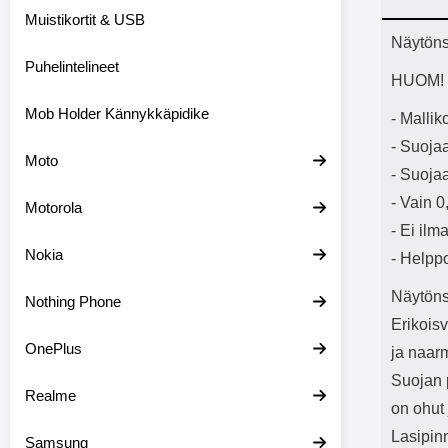
Bluetoot
Muistikortit & USB
kapasitee
Tuot
Näytöns
Puhelintelineet
HUOM! N
Mob Holder Kännykkäpidike
- Malli
- Suoja
Moto
- Suojaa
- Vain 
Motorola
- Ei ilm
Nokia
- Helpp
Näytöns
Nothing Phone
Erikoisv
OnePlus
ja naarm
Suojan 
Realme
on ohut 
Lasipin
Samsung