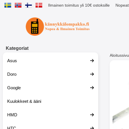
Ilmainen toimitus yli 10€ ostoksille
Nopeat 
Ostoskori laajennettu Tibro billig
Kategoriat
Aloitussivu
Asus
Muutk
Doro
Google
-51%
Kuulokkeet & ääni
HMD
HTC