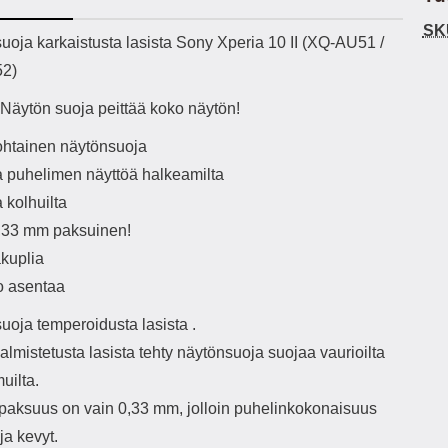
h-versio: 5.3 Akkukotelon
Lightning -johto tulee mukana. Tuote
voit
SK
tti: 200 mha Kuunteluaika:
on CE-merkitty Input: AC100-240V
ekuvaus
uoja karkaistusta lasista Sony Xperia 10 II (XQ-AU51 /
noin 4 tuntia
50/60Hz 0.8A Max Output: USB:
Mate
2)
DC5V/3.0A (15W) 9V/2.0A (18W)
kest
12V/1.5 (18W) Type-C: 5V/3A
ei 
äytön suoja peittää koko näytön!
(PD15W) 9V/2.22A (PD20W)
istu
12V/1.67A(PD20W) Total Effekt:
ja
kohtainen näytönsuoja
5V/3A Max Maximum output: 20.W
ku
Max Johdon pituus: 1 metri Väri:
a puhelimen näyttöä halkeamilta
Valkoinen
kes
 kolhuilta
pei
0,33 mm paksuinen!
par
akuplia
tä
o asentaa
uoja temperoidusta lasista .
almistetusta lasista tehty näytönsuoja suojaa vaurioilta
uilta.
paksuus on vain 0,33 mm, jolloin puhelinkokonaisuus
ja kevyt.