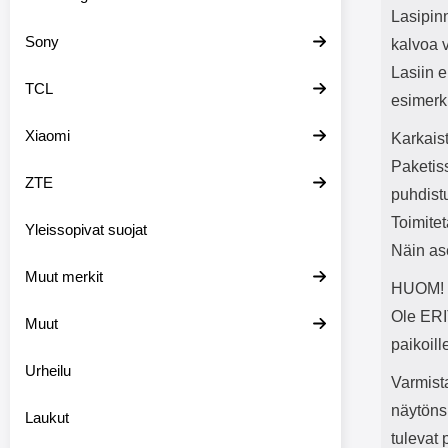
Lasipin
Sony
kalvoa 
Lasiin e
TCL
esimerki
Xiaomi
Karkaist
Paketis
ZTE
puhdist
Toimite
Yleissopivat suojat
Näin as
Muut merkit
HUOM! T
Ole ER
Muut
paikoill
Urheilu
Varmista
näytöns
Laukut
tulevat 