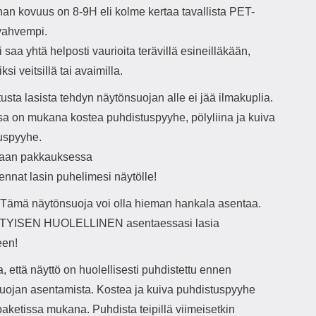
nan kovuus on 8-9H eli kolme kertaa tavallista PET-
vahvempi.
i saa yhtä helposti vaurioita terävillä esineilläkään,
ksi veitsillä tai avaimilla.
usta lasista tehdyn näytönsuojan alle ei jää ilmakuplia.
sa on mukana kostea puhdistuspyyhe, pölyliina ja kuiva
uspyyhe.
taan pakkauksessa
ennat lasin puhelimesi näytölle!
ämä näytönsuoja voi olla hieman hankala asentaa.
ITYISEN HUOLELLINEN asentaessasi lasia
een!
, että näyttö on huolellisesti puhdistettu ennen
uojan asentamista. Kostea ja kuiva puhdistuspyyhe
paketissa mukana. Puhdista teipillä viimeisetkin