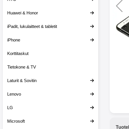
Huawei & Honor
Langat
iPadit, lukulaitteet & tabletit
XO-X33 Bl
iPhone
X33 ov
kuulo
36.9
Mukan
Korttitaskut
kuulokk
menetä 
Tietokone & TV
laturina k
käytössä
koteloon, 
Laturit & Sovitin
kuunne
Molempi
Lenovo
eriksee
varustet
voidaan k
LG
Bluetoot
hyvän
Microsoft
yhteyde
Tuote
joka kest