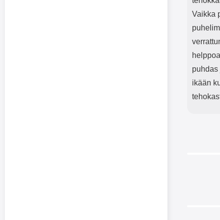
tehokkaa
Vaikka p
puhelim
verratt
helppoa.
puhdas 
ikään ku
tehokas