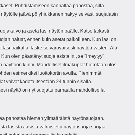
kkaset. Puhdistamiseen kannattaa panostaa, sillä
 näytölle jäävä pölyhiukkanen näkyy selvästi suojalasin
uojakalvo ja aseta lasi näytön päälle. Katso tarkasti
ojan haluat, ennen kuin asetat paikoilleen. Kun lasi on
lasi paikalla, laske se varovaisesti näyttöä vasten. Älä
Kun olen päästänyt suojalasista irti, se "imeytyy"
n näyttöön kiinni. Mahdolliset ilmakuplat hierotaan ulos
ohden esimerkiksi luottokortin avulla. Pienimmät
at voivat kadota itsestään 24 tunnin sisällä.
si näyttö on nyt suojattu parhaalla mahdollisella
aa panostaa hieman ylimääräistä näytönsuojaan.
sta lasista /lasista valmistettu näytönsuoja suojaa