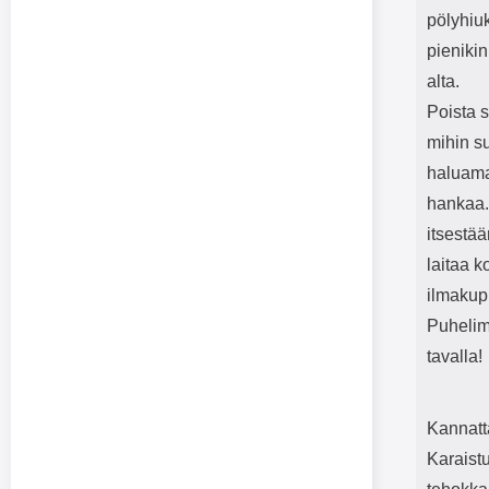
pölyhiu
pienikin
alta.
Poista s
mihin su
haluamal
hankaa. 
itsestää
laitaa k
ilmakupl
Puhelime
tavalla!
Kannatt
Karaistu