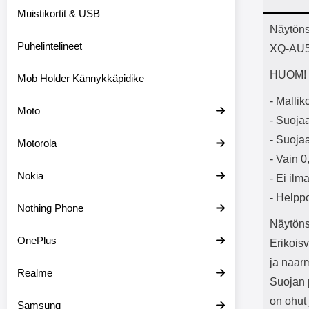
Bluetoot
Muistikortit & USB
kapasitee
Tuot
Näytöns
Puhelintelineet
XQ-AU5
HUOM! N
Mob Holder Kännykkäpidike
- Malli
Moto
- Suoja
- Suojaa
Motorola
- Vain 
Nokia
- Ei ilm
- Helpp
Nothing Phone
Näytöns
OnePlus
Erikoisv
ja naarm
Realme
Suojan 
on ohut 
Samsung