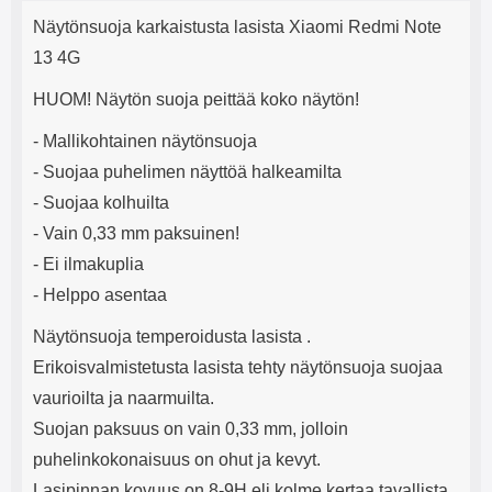
Tuotekuvaus
mha Kuunteluaika: noin 4 tuntia
Input: AC100-240V 50/60Hz 0.8A
j
Näytönsuoja karkaistusta lasista Xiaomi Redmi Note
Max Output: USB: DC5V/3.0A
e
(15W) 9V/2.0A (18W) 12V/1.5
13 4G
(18W) Type-C: 5V/3A (PD15W)
9V/2.22A (PD20W)
HUOM! Näytön suoja peittää koko näytön!
12V/1.67A(PD20W) Total Effekt:
5V/3A Max Maximum output:
- Mallikohtainen näytönsuoja
20.W Max Johdon pituus: 1 metri
- Suojaa puhelimen näyttöä halkeamilta
Väri: Valkoinen
- Suojaa kolhuilta
- Vain 0,33 mm paksuinen!
- Ei ilmakuplia
- Helppo asentaa
Näytönsuoja temperoidusta lasista .
Erikoisvalmistetusta lasista tehty näytönsuoja suojaa
vaurioilta ja naarmuilta.
Suojan paksuus on vain 0,33 mm, jolloin
puhelinkokonaisuus on ohut ja kevyt.
Lasipinnan kovuus on 8-9H eli kolme kertaa tavallista