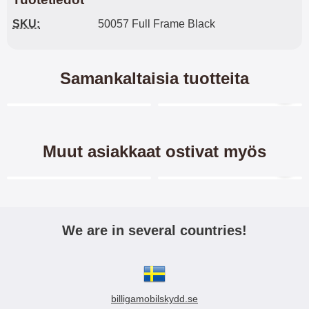
SKU:
50057 Full Frame Black
Samankaltaisia tuotteita
Merkitse blow productListContainer
Merkitse blow productL
7 variantit
5 variantit
Muut asiakkaat ostivat myös
Merkitse blow productListContainer
Merkitse blow productL
3 variantit
We are in several countries!
Crazy Horse Lompakko
XL Standcase Luksuskotelo
Xiaomi Redmi Note 13 4G
puhelimeen Xiaomi Redmi
Note 13 4G
billigamobilskydd.se
Crazy Horse lompakko/suojakuori
XL Standcase Luxwallet Xiaomi