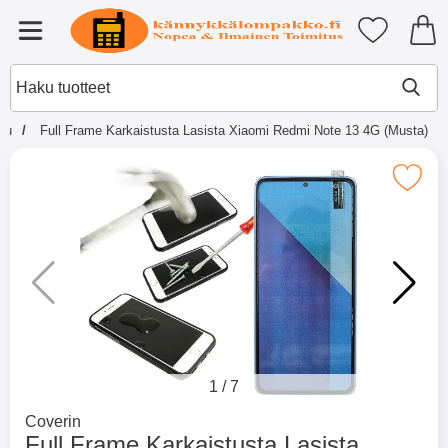
Ostoskori laajennettu Tibro billi
Suosikkini
Valikko
ivu
Full Frame Karkaistusta Lasista Xiaomi Redmi Note 13 4G (Musta)
×
Muutkin ostivat
Merkitse full Frame Karkaistusta Lasista Xiaomi
Merkitse blow productListContainer
Merkitse blow productL
2 variantit
-51%
1
/
7
Mene tuotemerkkisivulle
Coverin
Full Frame Karkaistusta Lasista