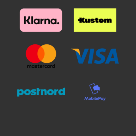
yhdistelmän monista eri väreistä.
yhdistelmän monista eri väreistä.