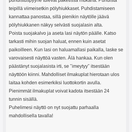
puhdistuspyyhe tulevat paketissa mukana. Puhdista
teipillä viimeisetkin pölyhiukkaset. Puhdistamiseen
kannattaa panostaa, sillä pienikin näytölle jäävä
pölyhiukkanen näkyy selvästi suojalasin alta.
Poista suojakalvo ja aseta lasi näytön päälle. Katso
tarkasti mihin suojan haluat, ennen kuin asetat
paikoilleen. Kun lasi on haluamallasi paikalla, laske se
varovaisesti näyttöä vasten. Älä hankaa. Kun olen
päästänyt suojalasista irti, se "imeytyy" itsestään
näyttöön kiinni. Mahdolliset ilmakuplat hierotaan ulos
laitaa kohden esimerkiksi luottokortin avulla.
Pienimmät ilmakuplat voivat kadota itsestään 24
tunnin sisällä.
Puhelimesi näyttö on nyt suojattu parhaalla
mahdollisella tavalla!