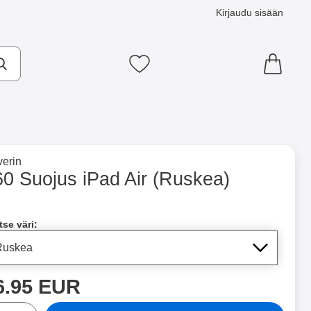
Kirjaudu sisään
Suosikkini
×
e tuotemerkkisivulle
erin
kea) suosikiksi
60 Suojus iPad Air (Ruskea)
ntainer
Merkitse blow productListContainer
Merkitse blow productLi
5 variantit
7 variantit
a tämä tuote, 360 Suojus iPad Air
tse väri:
inta
6.95 EUR
rä