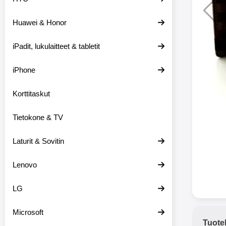
Huawei & Honor
Langat
iPadit, lukulaitteet & tabletit
XO-X33 Bl
iPhone
X33 ov
kuulo
36.9
Mukan
Korttitaskut
kuulokk
menetä 
Tietokone & TV
laturina k
käytössä
koteloon, 
Laturit & Sovitin
kuunne
Molempi
Lenovo
eriksee
varustet
voidaan k
LG
Bluetoot
hyvän
Microsoft
yhteyde
Tuote
joka kest