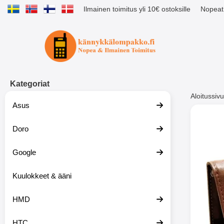
Ilmainen toimitus yli 10€ ostoksille
Nopeat 
Ostoskori laajennettu Tibro billig
Kategoriat
Aloitussivu
Asus
Muutk
Doro
Google
-51%
Kuulokkeet & ääni
HMD
HTC