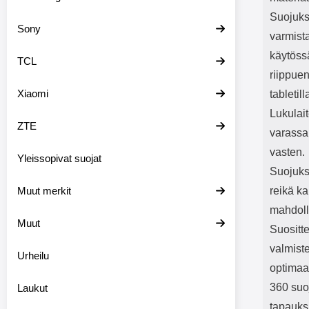
Suojukse
Sony
varmist
käytöss
TCL
riippuen
Xiaomi
tabletill
Lukulai
ZTE
varassa;
vasten.
Yleissopivat suojat
Suojuks
Muut merkit
reikä ka
mahdoll
Muut
Suositt
valmiste
Urheilu
optimaa
360 suoj
Laukut
tapauks