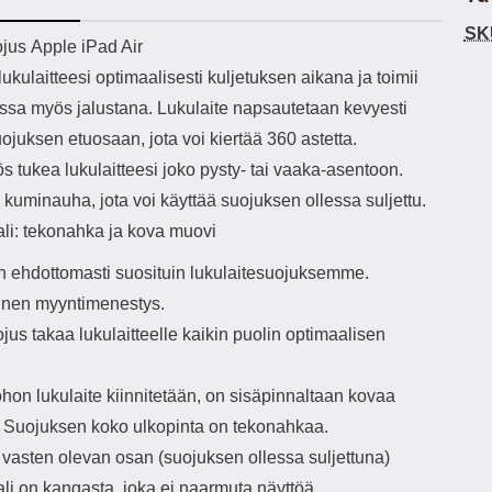
h-versio: 5.3 Akkukotelon
Lightning -johto tulee mukana. Tuote
u
SK
tti: 200 mha Kuunteluaika:
on CE-merkitty Input: AC100-240V
m
ekuvaus
jus Apple iPad Air
noin 4 tuntia
50/60Hz 0.8A Max Output: USB:
Ko
ukulaitteesi optimaalisesti kuljetuksen aikana ja toimii
DC5V/3.0A (15W) 9V/2.0A (18W)
Kote
12V/1.5 (18W) Type-C: 5V/3A
ti
aessa myös jalustana. Lukulaite napsautetaan kevyesti
(PD15W) 9V/2.22A (PD20W)
aukk
uojuksen etuosaan, jota voi kiertää 360 astetta.
12V/1.67A(PD20W) Total Effekt:
tarv
5V/3A Max Maximum output: 20.W
v
s tukea lukulaitteesi joko pysty- tai vaaka-asentoon.
Max Johdon pituus: 1 metri Väri:
lisäl
kuminauha, jota voi käyttää suojuksen ollessa suljettu.
Valkoinen
etu-
task
ali: tekonahka ja kova muovi
ta
vetok
 ehdottomasti suosituin lukulaitesuojuksemme.
täm
inen myyntimenestys.
Ja m
sitä 
jus takaa lukulaitteelle kaikin puolin optimaalisen
on
kiin
ohon lukulaite kiinnitetään, on sisäpinnaltaan kovaa
 Suojuksen koko ulkopinta on tekonahkaa.
 vasten olevan osan (suojuksen ollessa suljettuna)
li on kangasta, joka ei naarmuta näyttöä.