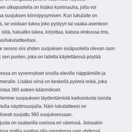
n ulkopuolella on lisäksi kuminauha, jolla voi
aa suojuksen kiinnipysymisen. Kun lukulaite on
ä, se voidaan tukea joko pystyyn tai vaaka-asentoon
 siitä, haluatko lukea, kirjoittaa, katsoa elokuvaa tms.
asi/lukulaitteellasi.
te seisoo siis yhden suojuksen sisäpuolella olevan raon
 sen puolen, joka on laitetta käytettäessä pöytää
essa on syvennykset sivulla oleville näppäimille ja
meralle. Lisäksi siinä on keskellä pyöreä reikä, joka
istaa 360 asteen käännökset.
elemme suojauksen täydentämistä karkaistusta lasista
tulla näytönsuojalla. Näin lukulaitteesi on
lisesti suojattu 360 suojuksessaan.
usta on saatavilla useissa eri väreissä. Joissakin
issa mallia saattaa olla varastossa vain yhdessä