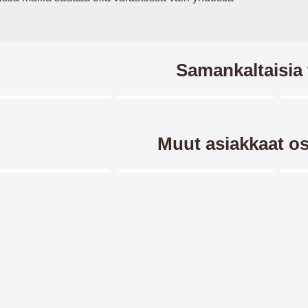
Samankaltaisia 
Merkitse blow productListContainer
Merkitse blow productListCo
8 variantit
7 variantit
Muut asiakkaat os
Merkitse blow productListContainer
Merkitse blow productListCo
artcover iPad Air
Standcase-suojus Apple iPad
Max
Air (A1474 / A1475 / A1476)
n kestävä Smartcover iPad
Standcase-suojus Apple iPad
Maxl