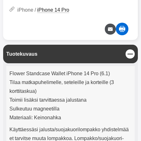
mha Kuunteluaika: noin 4 tuntia
Input: AC100-240V 50/60Hz 0.8A
Max Output: USB: DC5V/3.0A
iPhone /
iPhone 14 Pro
(15W) 9V/2.0A (18W) 12V/1.5
(18W) Type-C: 5V/3A (PD15W)
9V/2.22A (PD20W)
12V/1.67A(PD20W) Total Effekt:
5V/3A Max Maximum output:
20.W Max Johdon pituus: 1 metri
Väri: Valkoinen
S
Tuotekuvaus
u
l
Tuotekuvaus
j
Flower Standcase Wallet iPhone 14 Pro (6.1)
e
Tilaa matkapuhelimelle, seteleille ja korteille (3
korttitaskua)
Toimii lisäksi tarvittaessa jalustana
Sulkeutuu magneetilla
Materiaali: Keinonahka
Käyttäessäsi jalusta/suojakuorilompakko yhdistelmää
et tarvitse muuta lompakkoa. Lompakko/suojakuori-