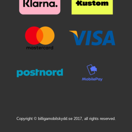
päälle. Katso tarkasti mihin
päälle. Katso tarkasti mihin
suojan haluat ennen kuin asetat
suojan haluat ennen kuin asetat
sen paikoilleen. Kun lasi on
sen paikoilleen. Kun lasi on
haluamallasi paikalla, laske se
haluamallasi paikalla, laske se
varovaisesti näyttöä vasten. Älä
varovaisesti näyttöä vasten. Älä
hankaa. Kun olen päästänyt
hankaa. Kun olen päästänyt
suojalasista irti, se "imeytyy"
suojalasista irti, se "imeytyy"
itsestään näyttöön kiinni.
itsestään näyttöön kiinni.
Mahdolliset ilmakuplat hierotaan
Mahdolliset ilmakuplat hierotaan
ulos laitaa kohden esimerkiksi
ulos laitaa kohden esimerkiksi
luottokortin avulla. Pienimmät
luottokortin avulla. Pienimmät
ilmakuplat voivat kadota itsestään
ilmakuplat voivat kadota itsestään
24 tunnin sisällä. Puhelimesi
24 tunnin sisällä. Puhelimesi
näyttö on nyt suojattu parhaalla
näyttö on nyt suojattu parhaalla
mahdollisella tavalla! Kannattaa
mahdollisella tavalla! Kannattaa
panostaa hieman ylimääräistä
panostaa hieman ylimääräistä
näytönsuojaan. Karaistusta
näytönsuojaan. Karaistusta
lasista /lasista valmistettu
lasista /lasista valmistettu
näytönsuoja suojaa tehokkaasti
näytönsuoja suojaa tehokkaasti
puhelintasi naarmuilta ja vedeltä.
puhelintasi naarmuilta ja vedeltä.
Vaikka puhelin putoaisi lattialle ja
Vaikka puhelin putoaisi lattialle ja
Copyright © billigamobilskydd.se 2017, all rights reserved.
lasi halkeaisi, selviää puhelimesi
lasi halkeaisi, selviää puhelimesi
näyttö vahingoittumattomana!
näyttö vahingoittumattomana!
Muovikalvoon verrattuna tämän
Muovikalvoon verrattuna tämän