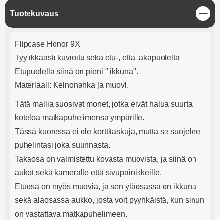
mha Kuunteluaika: noin 4 tuntia
Input: AC100-240V 50/60Hz 0.8A
S
Tuotekuvaus
Max Output: USB: DC5V/3.0A
u
(15W) 9V/2.0A (18W) 12V/1.5
l
(18W) Type-C: 5V/3A (PD15W)
Tuotekuvaus
j
9V/2.22A (PD20W)
Flipcase Honor 9X
e
12V/1.67A(PD20W) Total Effekt:
Tyylikkäästi kuvioitu sekä etu-, että takapuolelta
5V/3A Max Maximum output:
20.W Max Johdon pituus: 1 metri
Etupuolella siinä on pieni " ikkuna".
Väri: Valkoinen
Materiaali: Keinonahka ja muovi.
Tätä mallia suosivat monet, jotka eivät halua suurta
koteloa matkapuhelimensa ympärille.
Tässä kuoressa ei ole korttitaskuja, mutta se suojelee
puhelintasi joka suunnasta.
Takaosa on valmistettu kovasta muovista, ja siinä on
aukot sekä kameralle että sivupainikkeille.
Etuosa on myös muovia, ja sen yläosassa on ikkuna
sekä alaosassa aukko, josta voit pyyhkäistä, kun sinun
on vastattava matkapuhelimeen.