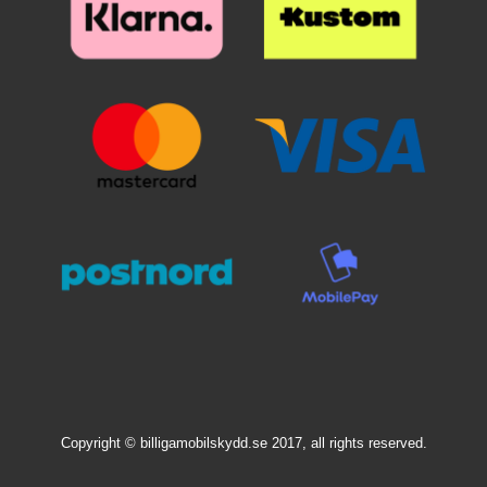
suojan haluat ennen kuin asetat
sen paikoilleen. Kun lasi on
haluamallasi paikalla, laske se
varovaisesti näyttöä vasten. Älä
hankaa. Kun olen päästänyt
suojalasista irti, se "imeytyy"
itsestään näyttöön kiinni.
Mahdolliset ilmakuplat hierotaan
ulos laitaa kohden esimerkiksi
luottokortin avulla. Pienimmät
ilmakuplat voivat kadota itsestään
24 tunnin sisällä. Puhelimesi
näyttö on nyt suojattu parhaalla
mahdollisella tavalla! Kannattaa
panostaa hieman ylimääräistä
näytönsuojaan. Karaistusta
lasista /lasista valmistettu
näytönsuoja suojaa tehokkaasti
puhelintasi naarmuilta ja vedeltä.
Vaikka puhelin putoaisi lattialle ja
lasi halkeaisi, selviää puhelimesi
Copyright © billigamobilskydd.se 2017, all rights reserved.
näyttö vahingoittumattomana!
Muovikalvoon verrattuna tämän