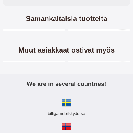
Samankaltaisia tuotteita
Merkitse blow productListContainer
Merkitse blow productL
6 variantit
-40%
Muut asiakkaat ostivat myös
Merkitse blow productListContainer
Merkitse blow productL
5 variantit
-32%
We are in several countries!
TPU-Designkotelo Honor 9X
Crazy Horse Lompakko
Honor 9X
billigamobilskydd.se
TPU-
Crazy Horse lompakko/suojakuori
Designkotelo/kuviokotelo Huawei
Lompakko/Lompakkokotelo/känn
Honor 9X Pehmeä ja kestävä
ykkälompakko/kännykkäkotelo Ho
5.95 EUR
17.95 EUR
9.95 EUR