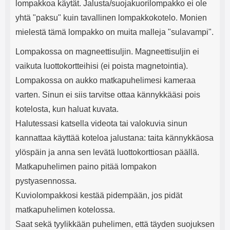
lompakkoa käytät. Jalusta/suojakuorilompakko ei ole
yhtä "paksu" kuin tavallinen lompakkokotelo. Monien
mielestä tämä lompakko on muita malleja "sulavampi".
Lompakossa on magneettisuljin. Magneettisuljin ei
vaikuta luottokortteihisi (ei poista magnetointia).
Lompakossa on aukko matkapuhelimesi kameraa
varten. Sinun ei siis tarvitse ottaa kännykkääsi pois
kotelosta, kun haluat kuvata.
Halutessasi katsella videota tai valokuvia sinun
kannattaa käyttää koteloa jalustana: taita kännykkäosa
ylöspäin ja anna sen levätä luottokorttiosan päällä.
Matkapuhelimen paino pitää lompakon
pystyasennossa.
Kuviolompakkosi kestää pidempään, jos pidät
matkapuhelimen kotelossa.
Saat sekä tyylikkään puhelimen, että täyden suojuksen