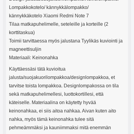
e
mha Kuunteluaika: noin 4 tuntia
Input: AC100-240V 50/60Hz 0.8A
Lompakkokotelo/ kännykkälompakko/
Max Output: USB: DC5V/3.0A
(15W) 9V/2.0A (18W) 12V/1.5
kännykkäkotelo Xiaomi Redmi Note 7
(18W) Type-C: 5V/3A (PD15W)
Tilaa matkapuhelimelle, seteleille ja korteille (2
9V/2.22A (PD20W)
12V/1.67A(PD20W) Total Effekt:
korttitaskua)
5V/3A Max Maximum output:
Toimii tarvittaessa myös jalustana Tyylikäs kuviointi ja
20.W Max Johdon pituus: 1 metri
Väri: Valkoinen
magneettisuljin
Materiaali: Keinonahka
Käyttäessäsi tätä kuvioitua
jalusta/suojakuorilompakkoa/designlompakkoa, et
tarvitse toista lompakkoa. Designlompakossa on tila
sekä matkapuhelimellesi, luottokortillesi, että
käteiselle. Materiaalina on käytetty hyvää
keinonahkaa, ei siis aitoa nahkaa. Aivan kuten aito
nahka, myös tämä keinonahka tulee sitä
pehmeämmäksi ja kauniimmaksi mitä enemmän