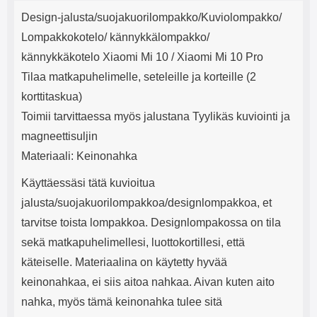
Tuotekuvaus
mha Kuunteluaika: noin 4 tuntia
Input: AC100-240V 50/60Hz 0.8A
j
Design-jalusta/suojakuorilompakko/Kuviolompakko/
Max Output: USB: DC5V/3.0A
e
(15W) 9V/2.0A (18W) 12V/1.5
Lompakkokotelo/ kännykkälompakko/
(18W) Type-C: 5V/3A (PD15W)
kännykkäkotelo Xiaomi Mi 10 / Xiaomi Mi 10 Pro
9V/2.22A (PD20W)
12V/1.67A(PD20W) Total Effekt:
Tilaa matkapuhelimelle, seteleille ja korteille (2
5V/3A Max Maximum output:
korttitaskua)
20.W Max Johdon pituus: 1 metri
Väri: Valkoinen
Toimii tarvittaessa myös jalustana Tyylikäs kuviointi ja
magneettisuljin
Materiaali: Keinonahka
Käyttäessäsi tätä kuvioitua
jalusta/suojakuorilompakkoa/designlompakkoa, et
tarvitse toista lompakkoa. Designlompakossa on tila
sekä matkapuhelimellesi, luottokortillesi, että
käteiselle. Materiaalina on käytetty hyvää
keinonahkaa, ei siis aitoa nahkaa. Aivan kuten aito
nahka, myös tämä keinonahka tulee sitä