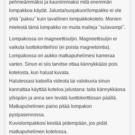
pehmeämmäksi ja kauniimmaksi mitä enemmän
lompakkoa käytät. Jalusta/suojakuorilompakko ei ole
yhtä "paksu" kuin tavallinen lompakkokotelo. Monien
mielestä tämä lompakko on muita malleja "sulavampi".
Lompakossa on magneettisuljin. Magneettisuljin ei
vaikuta luottokortteihisi (ei poista magnetointia).
Lompakossa on aukko matkapuhelimesi kameraa
varten. Sinun ei siis tarvitse ottaa kännykkääsi pois
kotelosta, kun haluat kuvata.
Halutessasi katsella videota tai valokuvia sinun
kannattaa käyttää koteloa jalustana: taita kännykkäosa
ylöspäin ja anna sen levätä luottokorttiosan päällä.
Matkapuhelimen paino pitää lompakon
pystyasennossa.
Kuviolompakkosi kestää pidempään, jos pidät
matkapuhelimen kotelossa.