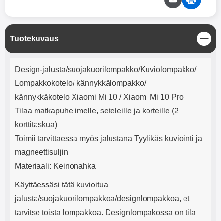
mha Kuunteluaika: noin 4 tuntia
Input: AC100-240V 50/60Hz 0.8A
Max Output: USB: DC5V/3.0A
(15W) 9V/2.0A (18W) 12V/1.5
(18W) Type-C: 5V/3A (PD15W)
S
Tuotekuvaus
9V/2.22A (PD20W)
u
12V/1.67A(PD20W) Total Effekt:
l
5V/3A Max Maximum output:
Tuotekuvaus
j
Design-jalusta/suojakuorilompakko/Kuviolompakko/
20.W Max Johdon pituus: 1 metri
e
Väri: Valkoinen
Lompakkokotelo/ kännykkälompakko/
kännykkäkotelo Xiaomi Mi 10 / Xiaomi Mi 10 Pro
Tilaa matkapuhelimelle, seteleille ja korteille (2
korttitaskua)
Toimii tarvittaessa myös jalustana Tyylikäs kuviointi ja
magneettisuljin
Materiaali: Keinonahka
Käyttäessäsi tätä kuvioitua
jalusta/suojakuorilompakkoa/designlompakkoa, et
tarvitse toista lompakkoa. Designlompakossa on tila