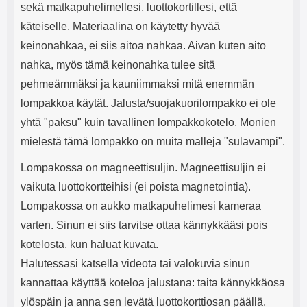
sekä matkapuhelimellesi, luottokortillesi, että
käteiselle. Materiaalina on käytetty hyvää
keinonahkaa, ei siis aitoa nahkaa. Aivan kuten aito
nahka, myös tämä keinonahka tulee sitä
pehmeämmäksi ja kauniimmaksi mitä enemmän
lompakkoa käytät. Jalusta/suojakuorilompakko ei ole
yhtä "paksu" kuin tavallinen lompakkokotelo. Monien
mielestä tämä lompakko on muita malleja "sulavampi".
Lompakossa on magneettisuljin. Magneettisuljin ei
vaikuta luottokortteihisi (ei poista magnetointia).
Lompakossa on aukko matkapuhelimesi kameraa
varten. Sinun ei siis tarvitse ottaa kännykkääsi pois
kotelosta, kun haluat kuvata.
Halutessasi katsella videota tai valokuvia sinun
kannattaa käyttää koteloa jalustana: taita kännykkäosa
ylöspäin ja anna sen levätä luottokorttiosan päällä.