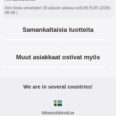
Alin hinta viimeisten 30 päivän aikana on9.95 EUR (2026-
08-06 )
Samankaltaisia tuotteita
Merkitse blow productListContainer
Merkitse blow productL
7 variantit
2 variantit
-28%
-41%
Muut asiakkaat ostivat myös
Merkitse blow productListContainer
Merkitse blow productL
-40%
-40%
We are in several countries!
Crazy Horse Lompakko
Flipcase Xiaomi Mi 10 /
Xiaomi Mi 10 / Xiaomi Mi 10
Xiaomi Mi 10 Pro
Pro
billigamobilskydd.se
Crazy Horse lompakko/suojakuori
Flipcase Xiaomi Mi 10 / Xiaomi Mi