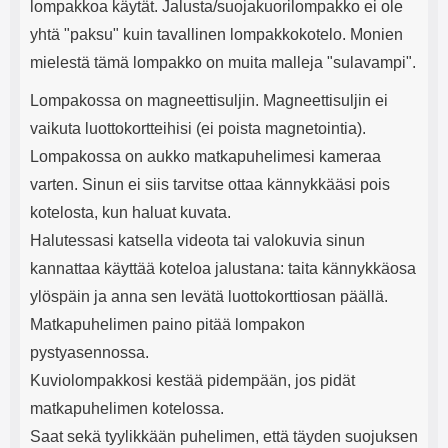
lompakkoa käytät. Jalusta/suojakuorilompakko ei ole
yhtä "paksu" kuin tavallinen lompakkokotelo. Monien
mielestä tämä lompakko on muita malleja "sulavampi".
Lompakossa on magneettisuljin. Magneettisuljin ei
vaikuta luottokortteihisi (ei poista magnetointia).
Lompakossa on aukko matkapuhelimesi kameraa
varten. Sinun ei siis tarvitse ottaa kännykkääsi pois
kotelosta, kun haluat kuvata.
Halutessasi katsella videota tai valokuvia sinun
kannattaa käyttää koteloa jalustana: taita kännykkäosa
ylöspäin ja anna sen levätä luottokorttiosan päällä.
Matkapuhelimen paino pitää lompakon
pystyasennossa.
Kuviolompakkosi kestää pidempään, jos pidät
matkapuhelimen kotelossa.
Saat sekä tyylikkään puhelimen, että täyden suojuksen