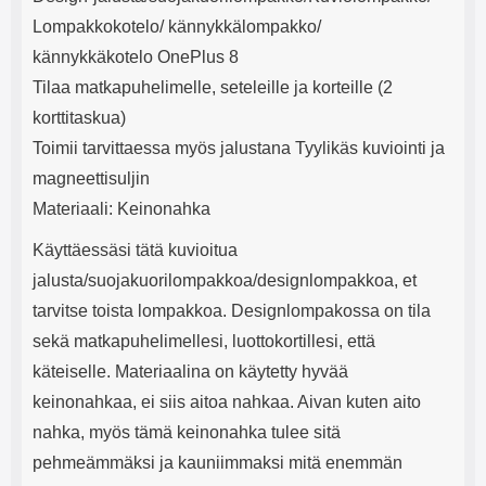
e
mha Kuunteluaika: noin 4 tuntia
Input: AC100-240V 50/60Hz 0.8A
Lompakkokotelo/ kännykkälompakko/
Max Output: USB: DC5V/3.0A
(15W) 9V/2.0A (18W) 12V/1.5
kännykkäkotelo OnePlus 8
(18W) Type-C: 5V/3A (PD15W)
Tilaa matkapuhelimelle, seteleille ja korteille (2
9V/2.22A (PD20W)
12V/1.67A(PD20W) Total Effekt:
korttitaskua)
5V/3A Max Maximum output:
Toimii tarvittaessa myös jalustana Tyylikäs kuviointi ja
20.W Max Johdon pituus: 1 metri
Väri: Valkoinen
magneettisuljin
Materiaali: Keinonahka
Käyttäessäsi tätä kuvioitua
jalusta/suojakuorilompakkoa/designlompakkoa, et
tarvitse toista lompakkoa. Designlompakossa on tila
sekä matkapuhelimellesi, luottokortillesi, että
käteiselle. Materiaalina on käytetty hyvää
keinonahkaa, ei siis aitoa nahkaa. Aivan kuten aito
nahka, myös tämä keinonahka tulee sitä
pehmeämmäksi ja kauniimmaksi mitä enemmän