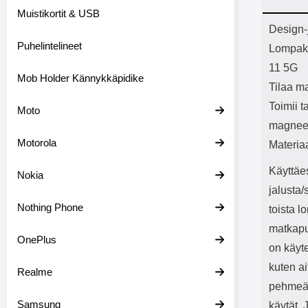
Bluetoot
Muistikortit & USB
kapasitee
Tuot
Design-
Puhelintelineet
Lompakk
11 5G
Mob Holder Kännykkäpidike
Tilaa ma
Toimii t
Moto
magneet
Motorola
Materia
Käyttäes
Nokia
jalusta
Nothing Phone
toista 
matkapuh
OnePlus
on käyte
kuten a
Realme
pehmeä
Samsung
käytät. 