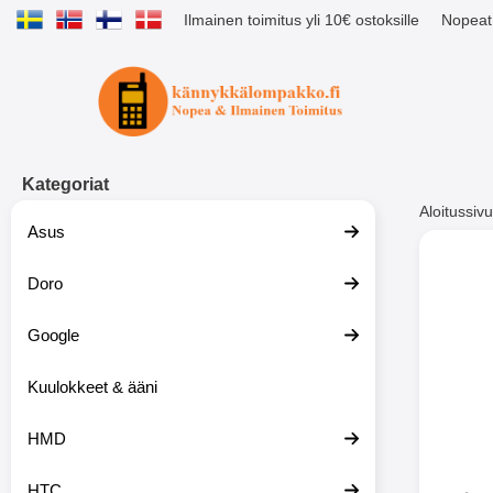
Ilmainen toimitus yli 10€ ostoksille
Nopeat 
Ostoskori laajennettu Tibro billig
Kategoriat
Aloitussivu
Asus
Muutk
Doro
Google
-51%
Kuulokkeet & ääni
HMD
HTC