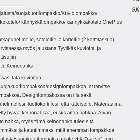
h-versio: 5.3 Akkukotelon
Lightning -johto tulee mukana. Tuote
u
SK
tti: 200 mha Kuunteluaika:
on CE-merkitty Input: AC100-240V
m
ekuvaus
jalusta/suojakuorilompakko/Kuviolompakko/
noin 4 tuntia
50/60Hz 0.8A Max Output: USB:
Ko
okotelo/ kännykkälompakko/ kännykkäkotelo OnePlus
DC5V/3.0A (15W) 9V/2.0A (18W)
Kote
12V/1.5 (18W) Type-C: 5V/3A
ti
(PD15W) 9V/2.22A (PD20W)
aukk
tkapuhelimelle, seteleille ja korteille (2 korttitaskua)
12V/1.67A(PD20W) Total Effekt:
tarv
5V/3A Max Maximum output: 20.W
v
arvittaessa myös jalustana Tyylikäs kuviointi ja
Max Johdon pituus: 1 metri Väri:
lisäl
tisuljin
Valkoinen
etu-
task
ali: Keinonahka
ta
vetok
säsi tätä kuvioitua
täm
/suojakuorilompakkoa/designlompakkoa, et tarvitse
Ja m
sitä 
lompakkoa. Designlompakossa on tila sekä
on
elimellesi, luottokortillesi, että käteiselle. Materiaalina
kiin
tty hyvää keinonahkaa, ei siis aitoa nahkaa. Aivan
ito nahka, myös tämä keinonahka tulee sitä
mmäksi ja kauniimmaksi mitä enemmän lompakkoa
Jalusta/suojakuorilompakko ei ole yhtä "paksu" kuin