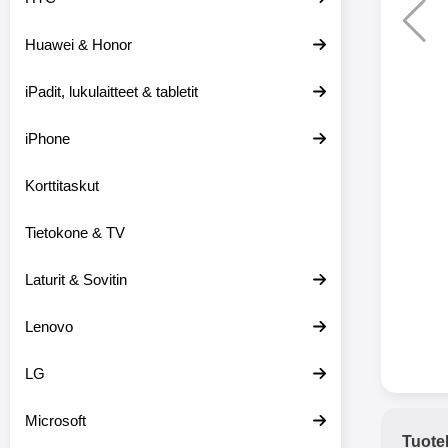
Huawei & Honor
Langat
iPadit, lukulaitteet & tabletit
XO-X33 Bl
iPhone
X33 ov
kuulo
36.9
Mukan
Korttitaskut
kuulokk
menetä 
Tietokone & TV
laturina k
käytössä
koteloon, 
Laturit & Sovitin
kuunne
Molempi
Lenovo
eriksee
varustet
voidaan k
LG
Bluetoot
hyvän
Microsoft
yhteyde
Tuote
joka kest