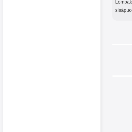
Lompakko
sisäpuo
Luks
Wal
Luksus