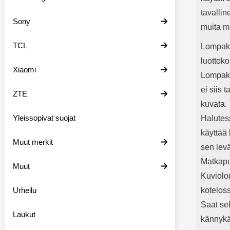
tavalli
Sony
muita m
TCL
Lompako
luottoko
Xiaomi
Lompako
ei siis 
ZTE
kuvata.
Yleissopivat suojat
Halutess
käyttää 
Muut merkit
sen levä
Matkapu
Muut
Kuviolo
Urheilu
kotelos
Saat se
Laukut
kännykä