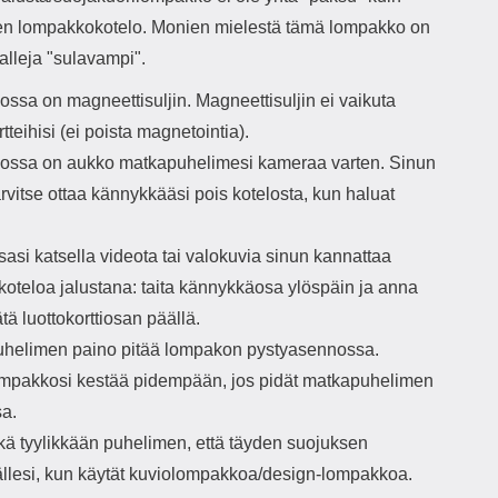
nen lompakkokotelo. Monien mielestä tämä lompakko on
alleja "sulavampi".
ssa on magneettisuljin. Magneettisuljin ei vaikuta
rtteihisi (ei poista magnetointia).
ssa on aukko matkapuhelimesi kameraa varten. Sinun
tarvitse ottaa kännykkääsi pois kotelosta, kun haluat
asi katsella videota tai valokuvia sinun kannattaa
koteloa jalustana: taita kännykkäosa ylöspäin ja anna
tä luottokorttiosan päällä.
helimen paino pitää lompakon pystyasennossa.
mpakkosi kestää pidempään, jos pidät matkapuhelimen
sa.
kä tyylikkään puhelimen, että täyden suojuksen
llesi, kun käytät kuviolompakkoa/design-lompakkoa.