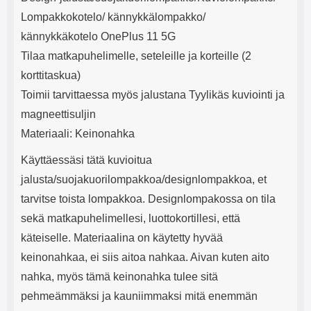
e
mha Kuunteluaika: noin 4 tuntia
Input: AC100-240V 50/60Hz 0.8A
Lompakkokotelo/ kännykkälompakko/
Max Output: USB: DC5V/3.0A
(15W) 9V/2.0A (18W) 12V/1.5
kännykkäkotelo OnePlus 11 5G
(18W) Type-C: 5V/3A (PD15W)
Tilaa matkapuhelimelle, seteleille ja korteille (2
9V/2.22A (PD20W)
12V/1.67A(PD20W) Total Effekt:
korttitaskua)
5V/3A Max Maximum output:
Toimii tarvittaessa myös jalustana Tyylikäs kuviointi ja
20.W Max Johdon pituus: 1 metri
Väri: Valkoinen
magneettisuljin
Materiaali: Keinonahka
Käyttäessäsi tätä kuvioitua
jalusta/suojakuorilompakkoa/designlompakkoa, et
tarvitse toista lompakkoa. Designlompakossa on tila
sekä matkapuhelimellesi, luottokortillesi, että
käteiselle. Materiaalina on käytetty hyvää
keinonahkaa, ei siis aitoa nahkaa. Aivan kuten aito
nahka, myös tämä keinonahka tulee sitä
pehmeämmäksi ja kauniimmaksi mitä enemmän