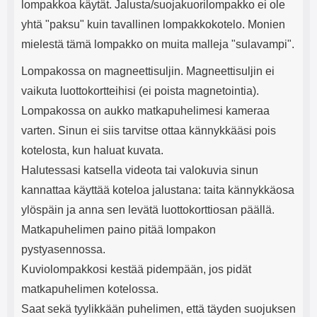
lompakkoa käytät. Jalusta/suojakuorilompakko ei ole
yhtä "paksu" kuin tavallinen lompakkokotelo. Monien
mielestä tämä lompakko on muita malleja "sulavampi".
Lompakossa on magneettisuljin. Magneettisuljin ei
vaikuta luottokortteihisi (ei poista magnetointia).
Lompakossa on aukko matkapuhelimesi kameraa
varten. Sinun ei siis tarvitse ottaa kännykkääsi pois
kotelosta, kun haluat kuvata.
Halutessasi katsella videota tai valokuvia sinun
kannattaa käyttää koteloa jalustana: taita kännykkäosa
ylöspäin ja anna sen levätä luottokorttiosan päällä.
Matkapuhelimen paino pitää lompakon
pystyasennossa.
Kuviolompakkosi kestää pidempään, jos pidät
matkapuhelimen kotelossa.
Saat sekä tyylikkään puhelimen, että täyden suojuksen