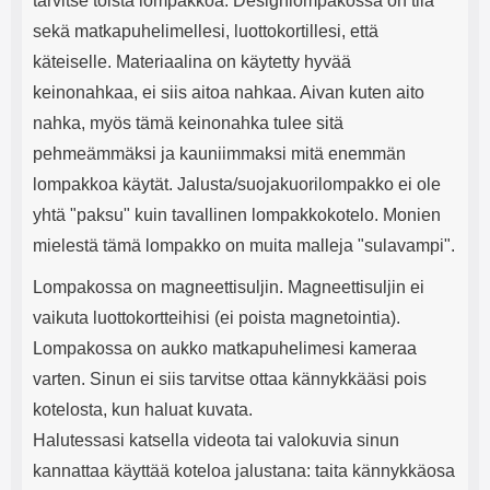
tarvitse toista lompakkoa. Designlompakossa on tila
sekä matkapuhelimellesi, luottokortillesi, että
käteiselle. Materiaalina on käytetty hyvää
keinonahkaa, ei siis aitoa nahkaa. Aivan kuten aito
nahka, myös tämä keinonahka tulee sitä
pehmeämmäksi ja kauniimmaksi mitä enemmän
lompakkoa käytät. Jalusta/suojakuorilompakko ei ole
yhtä "paksu" kuin tavallinen lompakkokotelo. Monien
mielestä tämä lompakko on muita malleja "sulavampi".
Lompakossa on magneettisuljin. Magneettisuljin ei
vaikuta luottokortteihisi (ei poista magnetointia).
Lompakossa on aukko matkapuhelimesi kameraa
varten. Sinun ei siis tarvitse ottaa kännykkääsi pois
kotelosta, kun haluat kuvata.
Halutessasi katsella videota tai valokuvia sinun
kannattaa käyttää koteloa jalustana: taita kännykkäosa