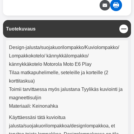
mha Kuunteluaika: noin 4 tuntia
Input: AC100-240V 50/60Hz 0.8A
Max Output: USB: DC5V/3.0A
(15W) 9V/2.0A (18W) 12V/1.5
(18W) Type-C: 5V/3A (PD15W)
9V/2.22A (PD20W)
S
Tuotekuvaus
12V/1.67A(PD20W) Total Effekt:
u
5V/3A Max Maximum output:
l
Tuotekuvaus
20.W Max Johdon pituus: 1 metri
j
Design-jalusta/suojakuorilompakko/Kuviolompakko/
Väri: Valkoinen
e
Lompakkokotelo/ kännykkälompakko/
kännykkäkotelo Motorola Moto E6 Play
Tilaa matkapuhelimelle, seteleille ja korteille (2
korttitaskua)
Toimii tarvittaessa myös jalustana Tyylikäs kuviointi ja
magneettisuljin
Materiaali: Keinonahka
Käyttäessäsi tätä kuvioitua
jalusta/suojakuorilompakkoa/designlompakkoa, et