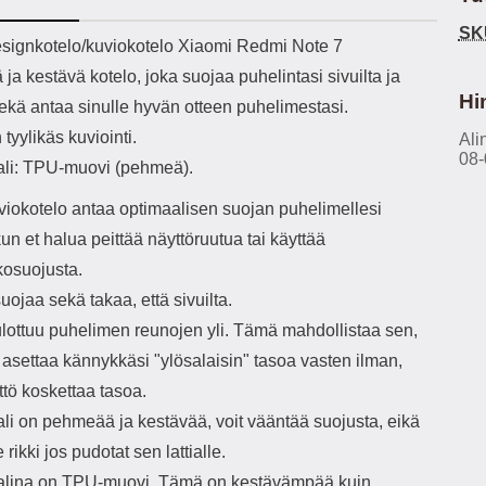
h-versio: 5.3 Akkukotelon
Lightning -johto tulee mukana. Tuote
u
SK
tti: 200 mha Kuunteluaika:
on CE-merkitty Input: AC100-240V
m
ekuvaus
ignkotelo/kuviokotelo Xiaomi Redmi Note 7
noin 4 tuntia
50/60Hz 0.8A Max Output: USB:
Ko
a kestävä kotelo, joka suojaa puhelintasi sivuilta ja
DC5V/3.0A (15W) 9V/2.0A (18W)
Kote
12V/1.5 (18W) Type-C: 5V/3A
ti
Hi
sekä antaa sinulle hyvän otteen puhelimestasi.
(PD15W) 9V/2.22A (PD20W)
aukk
 tyylikäs kuviointi.
12V/1.67A(PD20W) Total Effekt:
Ali
tarv
08-
5V/3A Max Maximum output: 20.W
v
ali: TPU-muovi (pehmeä).
Max Johdon pituus: 1 metri Väri:
lisäl
Valkoinen
etu-
iokotelo antaa optimaalisen suojan puhelimellesi
task
 kun et halua peittää näyttöruutua tai käyttää
ta
vetok
osuojusta.
täm
uojaa sekä takaa, että sivuilta.
Ja m
sitä 
ulottuu puhelimen reunojen yli. Tämä mahdollistaa sen,
on
t asettaa kännykkäsi "ylösalaisin" tasoa vasten ilman,
kiin
ttö koskettaa tasoa.
ali on pehmeää ja kestävää, voit vääntää suojusta, eikä
rikki jos pudotat sen lattialle.
alina on TPU-muovi. Tämä on kestävämpää kuin