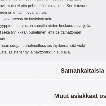
vi, mutta ei niin pehmeää kuin silikoni. Sen istuvuus
esi on erittäin hyvä ja tiivis.
 ulkokuoressa on kuviokoristelu.
yyppinen suojus on suosittu niiden keskuudessa, jotka
t sekä tyylikkään puhelimen, että peittämättömän
uudun.
haan suojan puhelimellesi, jos täydennät sitä vielä
usta lasista tehdyllä näyttöruudun suojalla.
Samankaltaisia 
Merkitse blow productListContainer
Merkitse blow productListCo
2 variantit
3 variantit
-2
Muut asiakkaat os