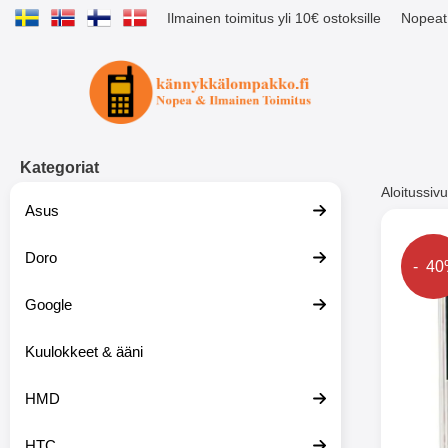
Ilmainen toimitus yli 10€ ostoksille
Nopeat 
Ostoskori laajennettu Tibro billig
Kategoriat
Aloitussivu
Asus
Muutk
Doro
Hinta
- 4
Google
-51%
Kuulokkeet & ääni
HMD
HTC