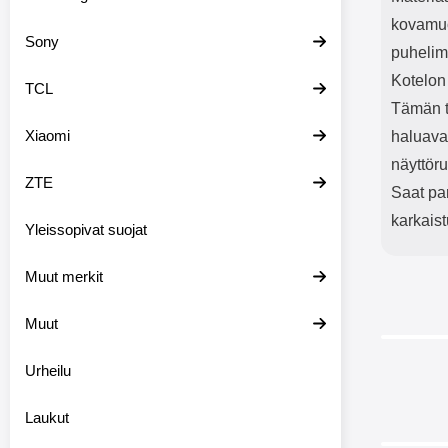
kovamuo
Sony
puhelime
Kotelon
TCL
Tämän t
Xiaomi
haluava
näyttör
ZTE
Saat par
karkaist
Yleissopivat suojat
Muut merkit
Muut
Urheilu
-40%
Laukut