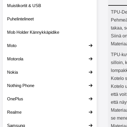
Bluetoot
Muistikortit & USB
kapasitee
Tuot
TPU-Des
Puhelintelineet
Pehmeä j
takaa, 
Mob Holder Kännykkäpidike
Siinä on
Materia
Moto
TPU-kuv
Motorola
silloin,
lompakk
Nokia
Kotelo s
Nothing Phone
Kotelo 
että voi
OnePlus
että näy
Materia
Realme
se mene 
Samsung
Materia