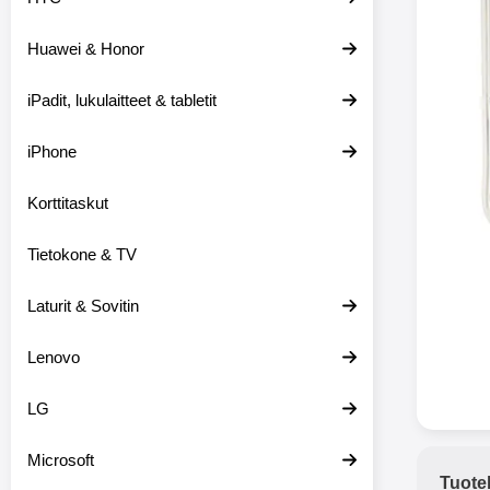
Huawei & Honor
Langat
iPadit, lukulaitteet & tabletit
XO-X33 Bl
iPhone
X33 ov
kuulo
36.9
Mukan
Korttitaskut
kuulokk
menetä 
Tietokone & TV
laturina k
käytössä
koteloon, 
Laturit & Sovitin
kuunne
Molempi
Lenovo
eriksee
varustet
voidaan k
LG
Bluetoot
hyvän
Microsoft
yhteyde
Tuote
joka kest