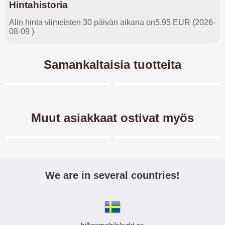
Hintahistoria
Alin hinta viimeisten 30 päivän aikana on5.95 EUR (2026-
08-09 )
Samankaltaisia tuotteita
Merkitse blow productListContainer
Merkitse blow productL
-60%
Muut asiakkaat ostivat myös
Merkitse blow productListContainer
Merkitse blow productL
3 variantit
-40%
We are in several countries!
Kuviolompakko Xiaomi Mi
Kuuden kappaleen
9T
näytönsuojakalvopakett
Xiaomi Mi 9T