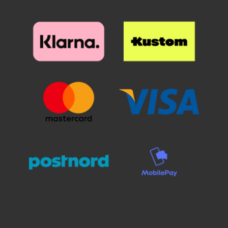
kun käytät
kuviolompakkoa/design-
lompakkoa. Lompakkokotelon
ulkopuoli on koristeltu kauniilla
kuviolla.