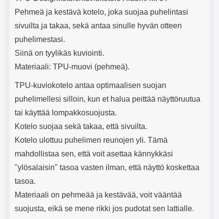
e
mha Kuunteluaika: noin 4 tuntia
Input: AC100-240V 50/60Hz 0.8A
Pehmeä ja kestävä kotelo, joka suojaa puhelintasi
Max Output: USB: DC5V/3.0A
(15W) 9V/2.0A (18W) 12V/1.5
sivuilta ja takaa, sekä antaa sinulle hyvän otteen
(18W) Type-C: 5V/3A (PD15W)
puhelimestasi.
9V/2.22A (PD20W)
12V/1.67A(PD20W) Total Effekt:
Siinä on tyylikäs kuviointi.
5V/3A Max Maximum output:
Materiaali: TPU-muovi (pehmeä).
20.W Max Johdon pituus: 1 metri
Väri: Valkoinen
TPU-kuviokotelo antaa optimaalisen suojan
puhelimellesi silloin, kun et halua peittää näyttöruutua
tai käyttää lompakkosuojusta.
Kotelo suojaa sekä takaa, että sivuilta.
Kotelo ulottuu puhelimen reunojen yli. Tämä
mahdollistaa sen, että voit asettaa kännykkäsi
"ylösalaisin" tasoa vasten ilman, että näyttö koskettaa
tasoa.
Materiaali on pehmeää ja kestävää, voit vääntää
suojusta, eikä se mene rikki jos pudotat sen lattialle.