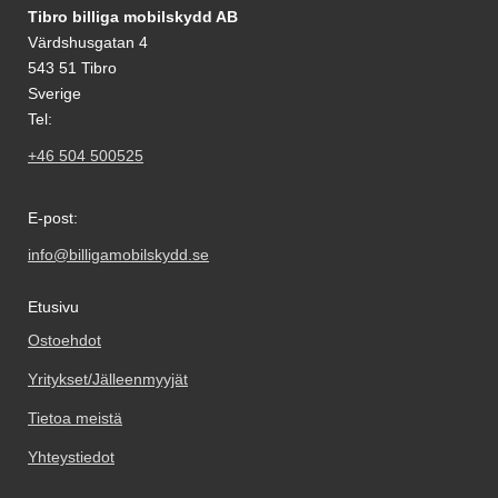
Alatunnisteen sisältö Sekalaista tietoa ja l
Tibro billiga mobilskydd AB
Värdshusgatan 4
543 51 Tibro
Sverige
Tel:
+46 504 500525
E-post:
info@billigamobilskydd.se
Etusivu
Ostoehdot
Yritykset/Jälleenmyyjät
Tietoa meistä
Yhteystiedot