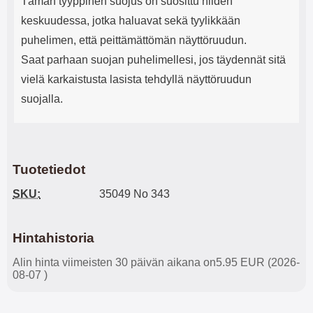
Tämän tyyppinen suojus on suosittu niiden
keskuudessa, jotka haluavat sekä tyylikkään
puhelimen, että peittämättömän näyttöruudun.
Saat parhaan suojan puhelimellesi, jos täydennät sitä
vielä karkaistusta lasista tehdyllä näyttöruudun
suojalla.
Tuotetiedot
SKU:
35049 No 343
Hintahistoria
Alin hinta viimeisten 30 päivän aikana on5.95 EUR (2026-
08-07 )