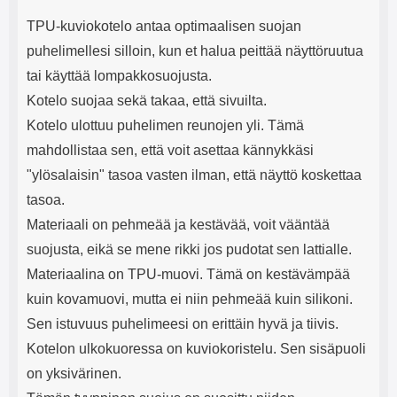
mha Kuunteluaika: noin 4 tuntia
Input: AC100-240V 50/60Hz 0.8A
Max Output: USB: DC5V/3.0A
TPU-kuviokotelo antaa optimaalisen suojan
(15W) 9V/2.0A (18W) 12V/1.5
puhelimellesi silloin, kun et halua peittää näyttöruutua
(18W) Type-C: 5V/3A (PD15W)
tai käyttää lompakkosuojusta.
9V/2.22A (PD20W)
12V/1.67A(PD20W) Total Effekt:
Kotelo suojaa sekä takaa, että sivuilta.
5V/3A Max Maximum output:
Kotelo ulottuu puhelimen reunojen yli. Tämä
20.W Max Johdon pituus: 1 metri
Väri: Valkoinen
mahdollistaa sen, että voit asettaa kännykkäsi
"ylösalaisin" tasoa vasten ilman, että näyttö koskettaa
tasoa.
Materiaali on pehmeää ja kestävää, voit vääntää
suojusta, eikä se mene rikki jos pudotat sen lattialle.
Materiaalina on TPU-muovi. Tämä on kestävämpää
kuin kovamuovi, mutta ei niin pehmeää kuin silikoni.
Sen istuvuus puhelimeesi on erittäin hyvä ja tiivis.
Kotelon ulkokuoressa on kuviokoristelu. Sen sisäpuoli
on yksivärinen.