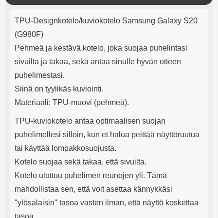
mha Kuunteluaika: noin 4 tuntia
Input: AC100-240V 50/60Hz 0.8A
l
Tuotekuvaus
Max Output: USB: DC5V/3.0A
j
TPU-Designkotelo/kuviokotelo Samsung Galaxy S20
(15W) 9V/2.0A (18W) 12V/1.5
e
(18W) Type-C: 5V/3A (PD15W)
(G980F)
9V/2.22A (PD20W)
Pehmeä ja kestävä kotelo, joka suojaa puhelintasi
12V/1.67A(PD20W) Total Effekt:
5V/3A Max Maximum output:
sivuilta ja takaa, sekä antaa sinulle hyvän otteen
20.W Max Johdon pituus: 1 metri
puhelimestasi.
Väri: Valkoinen
Siinä on tyylikäs kuviointi.
Materiaali: TPU-muovi (pehmeä).
TPU-kuviokotelo antaa optimaalisen suojan
puhelimellesi silloin, kun et halua peittää näyttöruutua
tai käyttää lompakkosuojusta.
Kotelo suojaa sekä takaa, että sivuilta.
Kotelo ulottuu puhelimen reunojen yli. Tämä
mahdollistaa sen, että voit asettaa kännykkäsi
"ylösalaisin" tasoa vasten ilman, että näyttö koskettaa
tasoa.