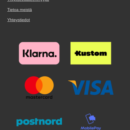
paikoilleen. Kostea ja kuiva
paikoilleen. Kostea ja kuiva
kiinnittää läpän lompakon
puhdistuspyyhe tulevat paketissa
puhdistuspyyhe tulevat paketissa
Tietoa meistä
etuosaan. Materiaali: PU-nahka &
mukana. Puhdista teipillä
mukana. Puhdista teipillä
TPU Vetoketjun väri: Kulta
viimeisetkin pölyhiukkaset.
viimeisetkin pölyhiukkaset.
Yhteystiedot
Puhdistamiseen kannattaa
Puhdistamiseen kannattaa
panostaa, sillä pienikin näytölle
panostaa, sillä pienikin näytölle
jäävä pölyhiukkanen näkyy
jäävä pölyhiukkanen näkyy
selvästi suojalasin alta. Poista
selvästi suojalasin alta. Poista
suojakalvo ja aseta lasi näytön
suojakalvo ja aseta lasi näytön
päälle. Katso tarkasti mihin
päälle. Katso tarkasti mihin
suojan haluat ennen kuin asetat
suojan haluat ennen kuin asetat
sen paikoilleen. Kun lasi on
sen paikoilleen. Kun lasi on
haluamallasi paikalla, laske se
haluamallasi paikalla, laske se
varovaisesti näyttöä vasten. Älä
varovaisesti näyttöä vasten. Älä
hankaa. Kun olen päästänyt
hankaa. Kun olen päästänyt
suojalasista irti, se "imeytyy"
suojalasista irti, se "imeytyy"
itsestään näyttöön kiinni.
itsestään näyttöön kiinni.
Mahdolliset ilmakuplat hierotaan
Mahdolliset ilmakuplat hierotaan
ulos laitaa kohden esimerkiksi
ulos laitaa kohden esimerkiksi
luottokortin avulla. Pienimmät
luottokortin avulla. Pienimmät
ilmakuplat voivat kadota itsestään
ilmakuplat voivat kadota itsestään
24 tunnin sisällä. Puhelimesi
24 tunnin sisällä. Puhelimesi
näyttö on nyt suojattu parhaalla
näyttö on nyt suojattu parhaalla
mahdollisella tavalla! Kannattaa
mahdollisella tavalla! Kannattaa