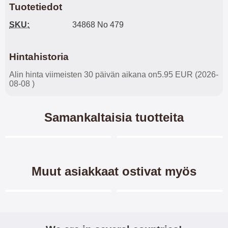
Tuotetiedot
SKU:
34868 No 479
Hintahistoria
Alin hinta viimeisten 30 päivän aikana on5.95 EUR (2026-
08-08 )
Samankaltaisia tuotteita
Merkitse blow productListContainer
Merkitse blow productL
6 variantit
5 variantit
Muut asiakkaat ostivat myös
Merkitse blow productListContainer
Merkitse blow productL