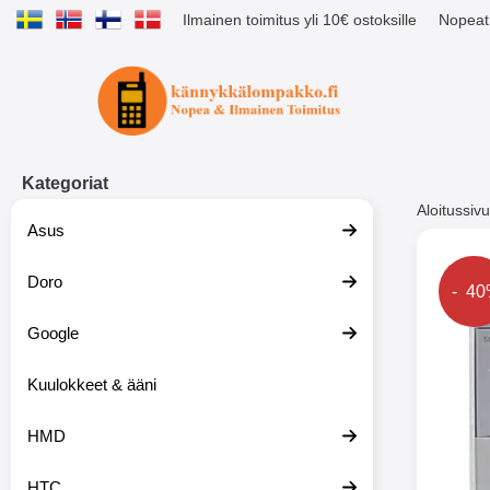
Ilmainen toimitus yli 10€ ostoksille
Nopeat 
Ostoskori laajennettu Tibro billig
Kategoriat
Aloitussivu
Asus
Muutk
Doro
Hinta
- 4
Google
-51%
Kuulokkeet & ääni
HMD
HTC