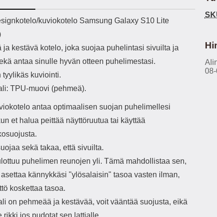
h-versio: 5.3 Akkukotelon
Lightning -johto tulee mukana. Tuote
avaimilla. Karkais
SK
tti: 200 mha Kuunteluaika:
on CE-merkitty Input: AC100-240V
näyt
ekuvaus
ignkotelo/kuviokotelo Samsung Galaxy S10 Lite
noin 4 tuntia
50/60Hz 0.8A Max Output: USB:
)
DC5V/3.0A (15W) 9V/2.0A (18W)
puh
12V/1.5 (18W) Type-C: 5V/3A
Hi
a kestävä kotelo, joka suojaa puhelintasi sivuilta ja
(PD15W) 9V/2.22A (PD20W)
pak
sekä antaa sinulle hyvän otteen puhelimestasi.
12V/1.67A(PD20W) Total Effekt:
Ali
puhel
08-
5V/3A Max Maximum output: 20.W
näyt
 tyylikäs kuviointi.
Max Johdon pituus: 1 metri Väri:
ali: TPU-muovi (pehmeä).
Valkoinen
HUO
paikoilleen!
iokotelo antaa optimaalisen suojan puhelimellesi
h
näyt
 kun et halua peittää näyttöruutua tai käyttää
osuojusta.
pake
uojaa sekä takaa, että sivuilta.
Puhd
ulottuu puhelimen reunojen yli. Tämä mahdollistaa sen,
p
t asettaa kännykkäsi "ylösalaisin" tasoa vasten ilman,
suoj
ttö koskettaa tasoa.
a
tar
ali on pehmeää ja kestävää, voit vääntää suojusta, eikä
kui
rikki jos pudotat sen lattialle.