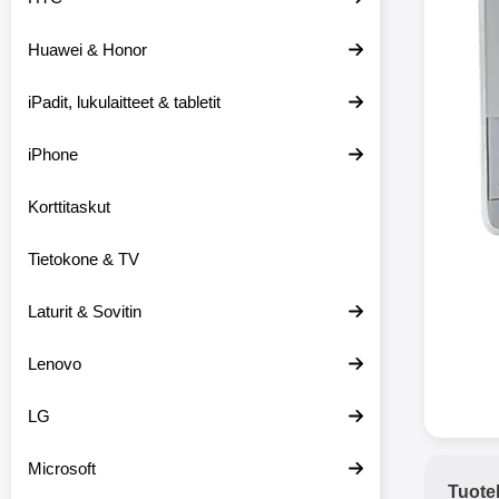
Huawei & Honor
Langat
iPadit, lukulaitteet & tabletit
XO-X33 Bl
iPhone
X33 ov
kuulo
36.9
Mukan
Korttitaskut
kuulokk
menetä 
Tietokone & TV
laturina k
käytössä
koteloon, 
Laturit & Sovitin
kuunne
Molempi
Lenovo
eriksee
varustet
voidaan k
LG
Bluetoot
hyvän
Microsoft
yhteyde
Tuote
joka kest