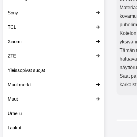
Materia
Sony
kovamuo
puhelime
TCL
Kotelon
Xiaomi
yksiväri
Tämän t
ZTE
haluava
näyttör
Yleissopivat suojat
Saat par
Muut merkit
karkaist
Muut
Urheilu
Laukut
-28%