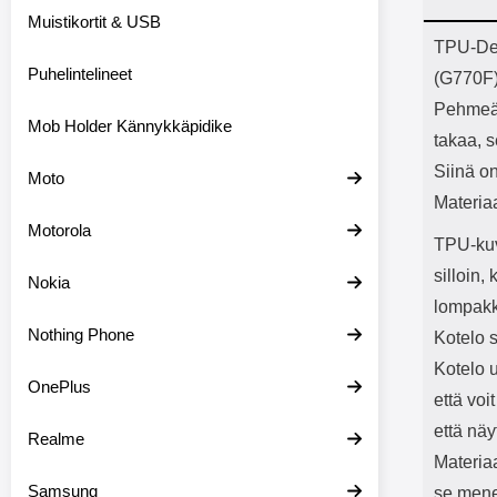
Bluetoot
Muistikortit & USB
kapasitee
Tuot
TPU-Des
Puhelintelineet
(G770F
Pehmeä j
Mob Holder Kännykkäpidike
takaa, 
Siinä on
Moto
Materia
Motorola
TPU-kuv
silloin,
Nokia
lompakk
Nothing Phone
Kotelo s
Kotelo 
OnePlus
että voi
että näy
Realme
Materia
Samsung
se mene 