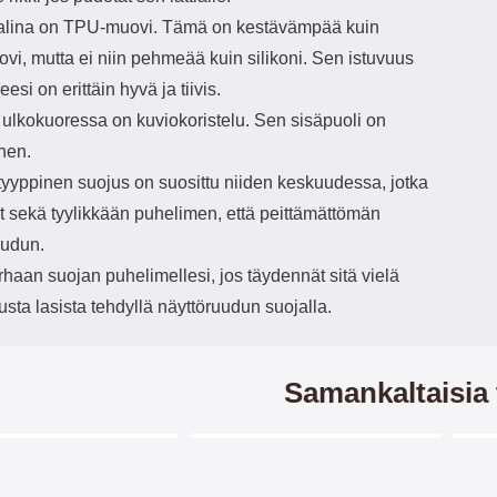
h
va
alina on TPU-muovi. Tämä on kestävämpää kuin
vi, mutta ei niin pehmeää kuin silikoni. Sen istuvuus
s
itse
esi on erittäin hyvä ja tiivis.
il
 ulkokuoressa on kuviokoristelu. Sen sisäpuoli on
k
nen.
avu
kad
yyppinen suojus on suosittu niiden keskuudessa, jotka
Pu
t sekä tyylikkään puhelimen, että peittämättömän
pa
uudun.
haan suojan puhelimellesi, jos täydennät sitä vielä
Karaist
nä
usta lasista tehdyllä näyttöruudun suojalla.
puh
Vaikk
halk
vahi
Samankaltaisia 
v
as
Kun 
Merkitse blow productListContainer
Merkitse blow productListCo
nä
homm