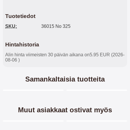
Tuotetiedot
SKU:
36015 No 325
Hintahistoria
Alin hinta viimeisten 30 päivän aikana on5.95 EUR (2026-
08-06 )
Samankaltaisia tuotteita
Merkitse blow productListContainer
Merkitse blow productL
4 variantit
-28%
Muut asiakkaat ostivat myös
Merkitse blow productListContainer
Merkitse blow productL