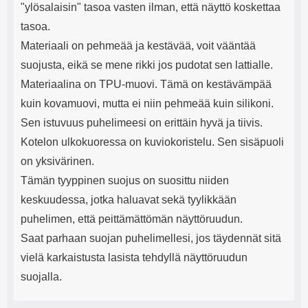
"ylösalaisin" tasoa vasten ilman, että näyttö koskettaa
tasoa.
Materiaali on pehmeää ja kestävää, voit vääntää
suojusta, eikä se mene rikki jos pudotat sen lattialle.
Materiaalina on TPU-muovi. Tämä on kestävämpää
kuin kovamuovi, mutta ei niin pehmeää kuin silikoni.
Sen istuvuus puhelimeesi on erittäin hyvä ja tiivis.
Kotelon ulkokuoressa on kuviokoristelu. Sen sisäpuoli
on yksivärinen.
Tämän tyyppinen suojus on suosittu niiden
keskuudessa, jotka haluavat sekä tyylikkään
puhelimen, että peittämättömän näyttöruudun.
Saat parhaan suojan puhelimellesi, jos täydennät sitä
vielä karkaistusta lasista tehdyllä näyttöruudun
suojalla.