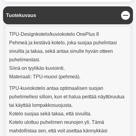
mha Kuunteluaika: noin 4 tuntia
Input: AC100-240V 50/60Hz 0.8A
Max Output: USB: DC5V/3.0A
(15W) 9V/2.0A (18W) 12V/1.5
S
Tuotekuvaus
(18W) Type-C: 5V/3A (PD15W)
u
9V/2.22A (PD20W)
l
Tuotekuvaus
j
12V/1.67A(PD20W) Total Effekt:
TPU-Designkotelo/kuviokotelo OnePlus 8
e
5V/3A Max Maximum output:
Pehmeä ja kestävä kotelo, joka suojaa puhelintasi
20.W Max Johdon pituus: 1 metri
Väri: Valkoinen
sivuilta ja takaa, sekä antaa sinulle hyvän otteen
puhelimestasi.
Siinä on tyylikäs kuviointi.
Materiaali: TPU-muovi (pehmeä).
TPU-kuviokotelo antaa optimaalisen suojan
puhelimellesi silloin, kun et halua peittää näyttöruutua
tai käyttää lompakkosuojusta.
Kotelo suojaa sekä takaa, että sivuilta.
Kotelo ulottuu puhelimen reunojen yli. Tämä
mahdollistaa sen, että voit asettaa kännykkäsi