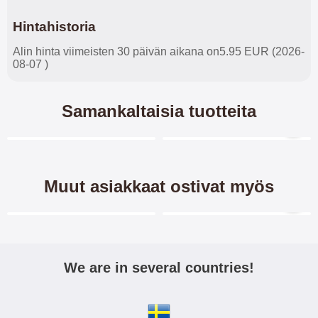
Hintahistoria
Alin hinta viimeisten 30 päivän aikana on5.95 EUR (2026-
08-07 )
Samankaltaisia tuotteita
Merkitse blow productListContainer
Merkitse blow productL
4 variantit
-28%
Muut asiakkaat ostivat myös
Merkitse blow productListContainer
Merkitse blow productL
-40%
-40%
We are in several countries!
Näytönsuoja OnePlus 8
New Jalusta