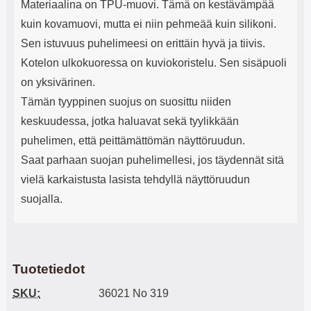
Materiaalina on TPU-muovi. Tämä on kestävämpää
kuin kovamuovi, mutta ei niin pehmeää kuin silikoni.
Sen istuvuus puhelimeesi on erittäin hyvä ja tiivis.
Kotelon ulkokuoressa on kuviokoristelu. Sen sisäpuoli
on yksivärinen.
Tämän tyyppinen suojus on suosittu niiden
keskuudessa, jotka haluavat sekä tyylikkään
puhelimen, että peittämättömän näyttöruudun.
Saat parhaan suojan puhelimellesi, jos täydennät sitä
vielä karkaistusta lasista tehdyllä näyttöruudun
suojalla.
Tuotetiedot
SKU:
36021 No 319