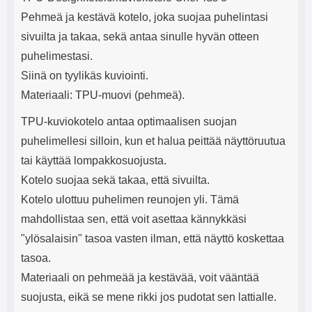
e
mha Kuunteluaika: noin 4 tuntia
Input: AC100-240V 50/60Hz 0.8A
Pehmeä ja kestävä kotelo, joka suojaa puhelintasi
Max Output: USB: DC5V/3.0A
(15W) 9V/2.0A (18W) 12V/1.5
sivuilta ja takaa, sekä antaa sinulle hyvän otteen
(18W) Type-C: 5V/3A (PD15W)
puhelimestasi.
9V/2.22A (PD20W)
12V/1.67A(PD20W) Total Effekt:
Siinä on tyylikäs kuviointi.
5V/3A Max Maximum output:
Materiaali: TPU-muovi (pehmeä).
20.W Max Johdon pituus: 1 metri
Väri: Valkoinen
TPU-kuviokotelo antaa optimaalisen suojan
puhelimellesi silloin, kun et halua peittää näyttöruutua
tai käyttää lompakkosuojusta.
Kotelo suojaa sekä takaa, että sivuilta.
Kotelo ulottuu puhelimen reunojen yli. Tämä
mahdollistaa sen, että voit asettaa kännykkäsi
"ylösalaisin" tasoa vasten ilman, että näyttö koskettaa
tasoa.
Materiaali on pehmeää ja kestävää, voit vääntää
suojusta, eikä se mene rikki jos pudotat sen lattialle.