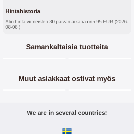
Hintahistoria
Alin hinta viimeisten 30 päivän aikana on5.95 EUR (2026-
08-08 )
Samankaltaisia tuotteita
Merkitse blow productListContainer
Merkitse blow productL
4 variantit
-45%
-40%
Muut asiakkaat ostivat myös
Merkitse blow productListContainer
Merkitse blow productL
-40%
-38%
We are in several countries!
New Jalusta
TPU-Designkotelo Motorola