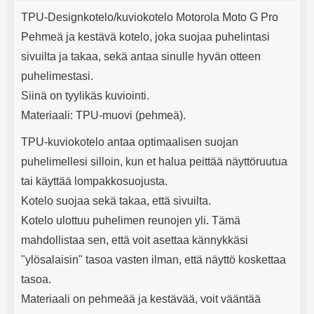
Tuotekuvaus
mha Kuunteluaika: noin 4 tuntia
Input: AC100-240V 50/60Hz 0.8A
j
TPU-Designkotelo/kuviokotelo Motorola Moto G Pro
Max Output: USB: DC5V/3.0A
e
(15W) 9V/2.0A (18W) 12V/1.5
Pehmeä ja kestävä kotelo, joka suojaa puhelintasi
(18W) Type-C: 5V/3A (PD15W)
sivuilta ja takaa, sekä antaa sinulle hyvän otteen
9V/2.22A (PD20W)
12V/1.67A(PD20W) Total Effekt:
puhelimestasi.
5V/3A Max Maximum output:
Siinä on tyylikäs kuviointi.
20.W Max Johdon pituus: 1 metri
Väri: Valkoinen
Materiaali: TPU-muovi (pehmeä).
TPU-kuviokotelo antaa optimaalisen suojan
puhelimellesi silloin, kun et halua peittää näyttöruutua
tai käyttää lompakkosuojusta.
Kotelo suojaa sekä takaa, että sivuilta.
Kotelo ulottuu puhelimen reunojen yli. Tämä
mahdollistaa sen, että voit asettaa kännykkäsi
"ylösalaisin" tasoa vasten ilman, että näyttö koskettaa
tasoa.
Materiaali on pehmeää ja kestävää, voit vääntää