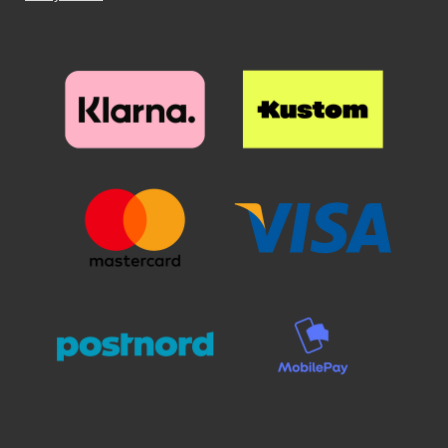
panostaa, sillä pienikin näytölle
jäävä pölyhiukkanen näkyy
selvästi suojalasin alta. Poista
suojakalvo ja aseta lasi näytön
päälle. Katso tarkasti mihin
suojan haluat ennen kuin asetat
sen paikoilleen. Kun lasi on
haluamallasi paikalla, laske se
varovaisesti näyttöä vasten. Älä
hankaa. Kun olen päästänyt
suojalasista irti, se "imeytyy"
itsestään näyttöön kiinni.
Mahdolliset ilmakuplat hierotaan
ulos laitaa kohden esimerkiksi
luottokortin avulla. Pienimmät
ilmakuplat voivat kadota itsestään
24 tunnin sisällä. Puhelimesi
näyttö on nyt suojattu parhaalla
mahdollisella tavalla! Kannattaa
panostaa hieman ylimääräistä
näytönsuojaan. Karaistusta
lasista /lasista valmistettu
näytönsuoja suojaa tehokkaasti
puhelintasi naarmuilta ja vedeltä.