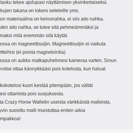
itasku tekee ajolupasi näyttämisen yksinkertaiseksi.
skujen takana on lokero seteleille yms.
n materiaalina on keinonahka, ei siis aito nahka.
uten aito nahka, se tulee sitä pehmeämmäksi ja
maksi mitä enemmän sitä käytät.
ssa on magneettisuljin. Magneettisuljin ei vaikuta
rtteihisi (ei poista magnetointia)
ssa on aukko matkapuhelimesi kameraa varten. Sinun
tarvitse ottaa kännykkääsi pois kotelosta, kun haluat
okotelosi kuori kestää pitempään, jos vältät
esi ottamista pois suojuksesta.
ita Crazy Horse Walletin useista värikkäistä malleista.
in suosittu malli muistuttaa eniten aitoa
ompakkoa!