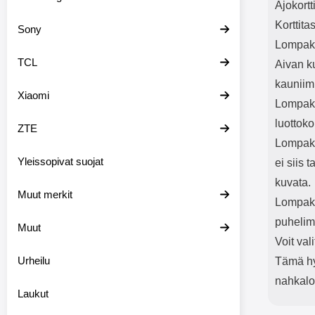
Ajokortt
Korttita
Sony
Lompako
TCL
Aivan k
kauniim
Xiaomi
Lompako
luottoko
ZTE
Lompako
Yleissopivat suojat
ei siis 
kuvata.
Muut merkit
Lompakk
puhelim
Muut
Voit val
Urheilu
Tämä hyv
nahkal
Laukut