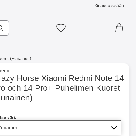
Kirjaudu sisään
Suosikkini
oret (Punainen)
×
e tuotemerkkisivulle
erin
 Puhelimen Kuoret (Punainen) suosikiksi
razy Horse Xiaomi Redmi Note 14
ro och 14 Pro+ Puhelimen Kuoret
ntainer
Merkitse blow productListContainer
Merkitse blow productLi
5 variantit
7 variantit
Punainen)
a tämä tuote, Crazy Horse Xiaomi Redmi Note 14 Pro och 14 P
tse väri: