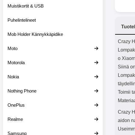
Bluetoot
Muistikortit & USB
kapasitee
Puhelintelineet
Tuote
Mob Holder Kännykkäpidike
Tuot
Crazy H
Moto
Lompak
o Xiaom
Motorola
Siinä on
Lompako
Nokia
täydelli
Nothing Phone
Toimii t
Materia
OnePlus
Crazy H
Realme
aidon n
Useimmil
Samsung