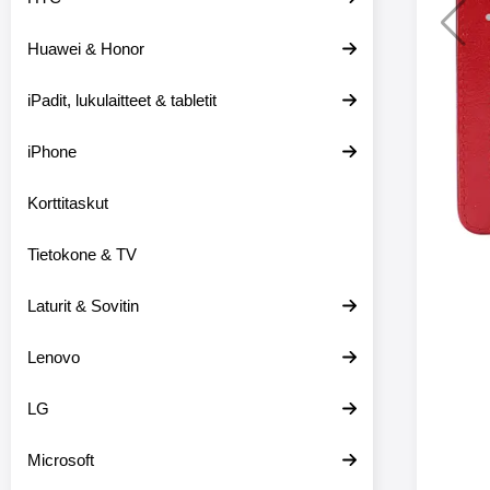
Huawei & Honor
Langat
iPadit, lukulaitteet & tabletit
XO-X33 Bl
iPhone
X33 ov
kuulo
36.9
Mukan
Korttitaskut
kuulokk
menetä 
Tietokone & TV
laturina k
käytössä
koteloon, 
Laturit & Sovitin
kuunne
Molempi
Lenovo
eriksee
varustet
voidaan k
LG
Bluetoot
hyvän
Microsoft
yhteyde
joka kest