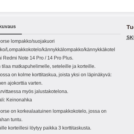
h-versio: 5.3 Akkukotelon
Lightning -johto tulee mukana. Tuote
P
tti: 200 mha Kuunteluaika:
on CE-merkitty Input: AC100-240V
va
noin 4 tuntia
50/60Hz 0.8A Max Output: USB:
joustaa
DC5V/3.0A (15W) 9V/2.0A (18W)
vid
kuvaus
Tu
12V/1.5 (18W) Type-C: 5V/3A
käsissä Miellyttävä
(PD15W) 9V/2.22A (PD20W)
PU-nahkapi
SK
12V/1.67A(PD20W) Total Effekt:
ulk
ekuvaus
orse lompakko/suojakuori
5V/3A Max Maximum output: 20.W
Mag
ko/Lompakkokotelo/kännykkälompakko/kännykkäkotel
Max Johdon pituus: 1 metri Väri:
takana Sisäfläpissä n
Valkoinen
etukanteen Veto
i Redmi Note 14 Pro / 14 Pro Plus.
 tilaa matkapuhelimelle, seteleille ja korteille.
ssa on kolme korttitaskua, joista yksi on läpinäkyvä:
toimin
nen ajokorttia varten.
arvittaessa myös jalustakotelona.
tarv
ali: Keinonahka
tek
kat
orse on korkealaatuinen lompakkokotelo, jossa on
käyttöä. Huom: Veto
on pi
ahan tuntu.
kuit
le korteillesi löytyy paikka 3 korttitaskusta.