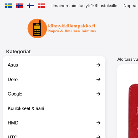
Ilmainen toimitus yli 10€ ostoksille
Nopeat 
Ostoskori laajennettu Tibro billig
Kategoriat
Aloitussivu
Asus
Muutk
Doro
Google
-51%
Kuulokkeet & ääni
HMD
HTC