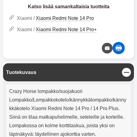
mha Kuunteluaika: noin 4 tuntia
Input: AC100-240V 50/60Hz 0.8A
Katso lisää samankaltaisia tuotteita
Max Output: USB: DC5V/3.0A
(15W) 9V/2.0A (18W) 12V/1.5
Xiaomi /
Xiaomi Redmi Note 14 Pro
(18W) Type-C: 5V/3A (PD15W)
9V/2.22A (PD20W)
Xiaomi /
Xiaomi Redmi Note 14 Pro+
12V/1.67A(PD20W) Total Effekt:
5V/3A Max Maximum output:
20.W Max Johdon pituus: 1 metri
Väri: Valkoinen
S
Tuotekuvaus
u
l
Tuotekuvaus
j
Crazy Horse lompakko/suojakuori
e
Lompakko/Lompakkokotelo/kännykkälompakko/känny
kkäkotelo Xiaomi Redmi Note 14 Pro / 14 Pro Plus.
Siinä on tilaa matkapuhelimelle, seteleille ja korteille.
Lompakossa on kolme korttitaskua, joista yksi on
läpinäkyvä: täydellinen ajokorttia varten.