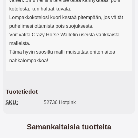
varten. Sinun ei siis tarvitse ottaa kännykkääsi pois
kotelosta, kun haluat kuvata.
Lompakkokotelosi kuori kestää pitempään, jos vältät
puhelimesi ottamista pois suojuksesta.
Voit valita Crazy Horse Walletin useista värikkäistä
malleista.
Tämä hyvin suosittu malli muistuttaa eniten aitoa
nahkalompakkoa!
Tuotetiedot
SKU:
52736 Hotpink
Samankaltaisia tuotteita