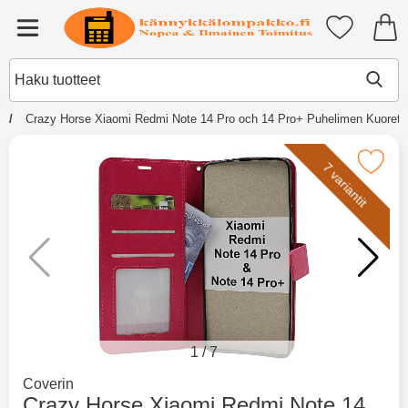
Ostoskori laajennettu Tibro billi
Suosikkini
Valikko
Crazy Horse Xiaomi Redmi Note 14 Pro och 14 Pro+ Puhelimen Kuoret (
×
Muutkin ostivat
Merkitse crazy Horse Xiaomi Redmi Note 14 Pro och 14 
7 variantit
Merkitse blow productListContainer
Merkitse blow productL
2 variantit
-51%
1
/
7
Mene tuotemerkkisivulle
Coverin
Crazy Horse Xiaomi Redmi Note 14