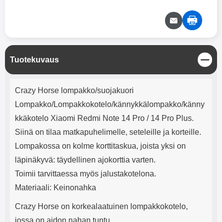
mha Kuunteluaika: noin 4 tuntia
Input: AC100-240V 50/60Hz 0.8A
Max Output: USB: DC5V/3.0A
(15W) 9V/2.0A (18W) 12V/1.5
(18W) Type-C: 5V/3A (PD15W)
9V/2.22A (PD20W)
12V/1.67A(PD20W) Total Effekt:
S
Tuotekuvaus
5V/3A Max Maximum output:
u
20.W Max Johdon pituus: 1 metri
l
Väri: Valkoinen
Tuotekuvaus
j
Crazy Horse lompakko/suojakuori
e
Lompakko/Lompakkokotelo/kännykkälompakko/känny
kkäkotelo Xiaomi Redmi Note 14 Pro / 14 Pro Plus.
Siinä on tilaa matkapuhelimelle, seteleille ja korteille.
Lompakossa on kolme korttitaskua, joista yksi on
läpinäkyvä: täydellinen ajokorttia varten.
Toimii tarvittaessa myös jalustakotelona.
Materiaali: Keinonahka
Crazy Horse on korkealaatuinen lompakkokotelo,
jossa on aidon nahan tuntu.