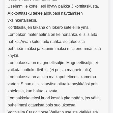
Useimmille korteillesi löytyy paikka 3 korttitaskusta.
Ajokorttitasku tekee ajolupasi näyttämisen
yksinkertaiseksi.
Korttitaskujen takana on lokero seteleille yms.
Lompakon materiaalina on keinonahka, ei siis aito
nahka. Aivan kuten aito nahka, se tulee sitä
pehmeämmäksi ja kauniimmaksi mitä enemmän sitä
käytät.
Lompakossa on magneettisuljin. Magneettisuljin ei
vaikuta luottokortteihisi (ei poista magnetointia)
Lompakossa on aukko matkapuhelimesi kameraa
varten. Sinun ei siis tarvitse ottaa kännykkääsi pois
kotelosta, kun haluat kuvata.
Lompakkokotelosi kuori kestää pitempään, jos vältät
puhelimesi ottamista pois suojuksesta.
Voit valita Crazy Horse Walletin useista värikkäistä