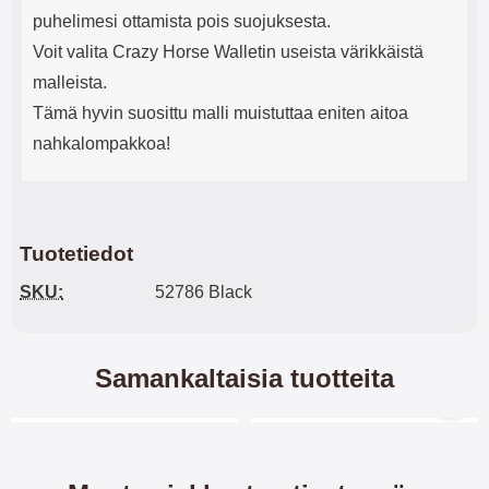
puhelimesi ottamista pois suojuksesta.
Voit valita Crazy Horse Walletin useista värikkäistä
malleista.
Tämä hyvin suosittu malli muistuttaa eniten aitoa
nahkalompakkoa!
Tuotetiedot
SKU:
52786 Black
Samankaltaisia tuotteita
Merkitse blow productListContainer
Merkitse blow productL
5 variantit