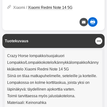
mha Kuunteluaika: noin 4 tuntia
Input: AC100-240V 50/60Hz 0.8A
Max Output: USB: DC5V/3.0A
Xiaomi /
Xiaomi Redmi Note 14 5G
(15W) 9V/2.0A (18W) 12V/1.5
(18W) Type-C: 5V/3A (PD15W)
9V/2.22A (PD20W)
12V/1.67A(PD20W) Total Effekt:
5V/3A Max Maximum output:
20.W Max Johdon pituus: 1 metri
Väri: Valkoinen
S
Tuotekuvaus
u
l
Tuotekuvaus
j
Crazy Horse lompakko/suojakuori
e
Lompakko/Lompakkokotelo/kännykkälompakko/känny
kkäkotelo Xiaomi Redmi Note 14 5G
Siinä on tilaa matkapuhelimelle, seteleille ja korteille.
Lompakossa on kolme korttitaskua, joista yksi on
läpinäkyvä: täydellinen ajokorttia varten.
Toimii tarvittaessa myös jalustakotelona.
Materiaali: Keinonahka