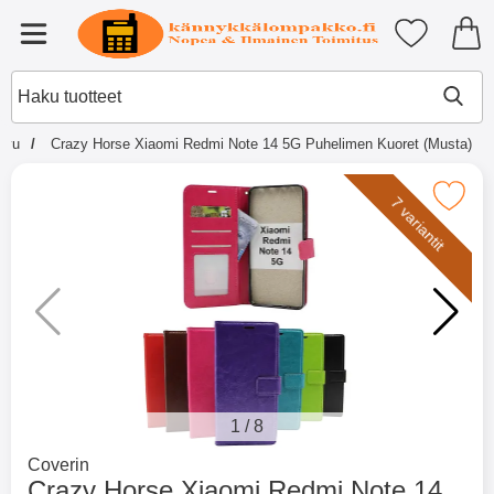
Ostoskori laajennettu Tibro billi
Suosikkini
Valikko
sivu
Crazy Horse Xiaomi Redmi Note 14 5G Puhelimen Kuoret (Musta)
×
Muutkin ostivat
Merkitse crazy Horse Xiaomi Redmi Note 14 5G 
7 variantit
Merkitse blow productListContainer
Merkitse blow productL
2 variantit
-51%
1
/
8
Mene tuotemerkkisivulle
Coverin
Crazy Horse Xiaomi Redmi Note 14