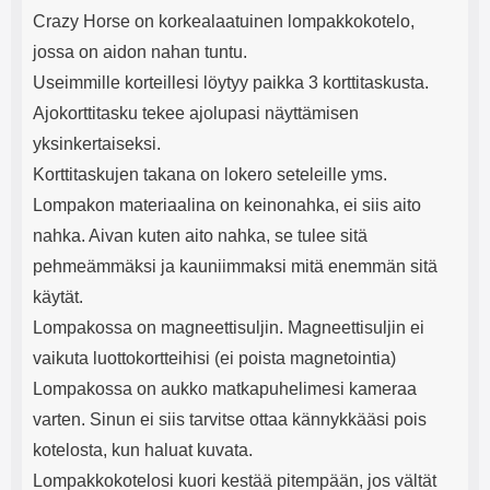
Crazy Horse on korkealaatuinen lompakkokotelo,
jossa on aidon nahan tuntu.
Useimmille korteillesi löytyy paikka 3 korttitaskusta.
Ajokorttitasku tekee ajolupasi näyttämisen
yksinkertaiseksi.
Korttitaskujen takana on lokero seteleille yms.
Lompakon materiaalina on keinonahka, ei siis aito
nahka. Aivan kuten aito nahka, se tulee sitä
pehmeämmäksi ja kauniimmaksi mitä enemmän sitä
käytät.
Lompakossa on magneettisuljin. Magneettisuljin ei
vaikuta luottokortteihisi (ei poista magnetointia)
Lompakossa on aukko matkapuhelimesi kameraa
varten. Sinun ei siis tarvitse ottaa kännykkääsi pois
kotelosta, kun haluat kuvata.
Lompakkokotelosi kuori kestää pitempään, jos vältät