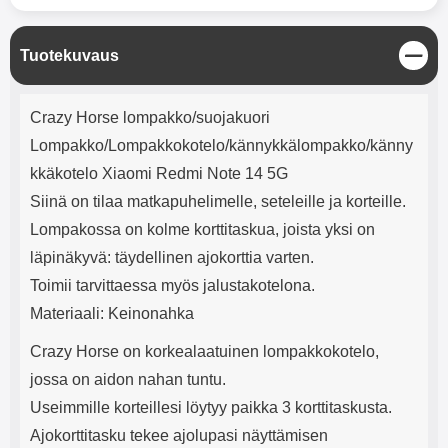
mha Kuunteluaika: noin 4 tuntia
Input: AC100-240V 50/60Hz 0.8A
Max Output: USB: DC5V/3.0A
(15W) 9V/2.0A (18W) 12V/1.5
S
Tuotekuvaus
(18W) Type-C: 5V/3A (PD15W)
u
9V/2.22A (PD20W)
l
Tuotekuvaus
12V/1.67A(PD20W) Total Effekt:
j
Crazy Horse lompakko/suojakuori
5V/3A Max Maximum output:
e
20.W Max Johdon pituus: 1 metri
Lompakko/Lompakkokotelo/kännykkälompakko/känny
Väri: Valkoinen
kkäkotelo Xiaomi Redmi Note 14 5G
Siinä on tilaa matkapuhelimelle, seteleille ja korteille.
Lompakossa on kolme korttitaskua, joista yksi on
läpinäkyvä: täydellinen ajokorttia varten.
Toimii tarvittaessa myös jalustakotelona.
Materiaali: Keinonahka
Crazy Horse on korkealaatuinen lompakkokotelo,
jossa on aidon nahan tuntu.
Useimmille korteillesi löytyy paikka 3 korttitaskusta.
Ajokorttitasku tekee ajolupasi näyttämisen