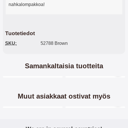
nahkalompakkoa!
Tuotetiedot
SKU:
52788 Brown
Samankaltaisia tuotteita
Merkitse blow productListContainer
Merkitse blow productL
5 variantit
Muut asiakkaat ostivat myös
Merkitse blow productListContainer
Merkitse blow productL
2 variantit
-28%
-40%