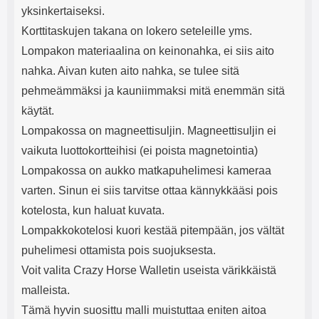
yksinkertaiseksi.
Korttitaskujen takana on lokero seteleille yms.
Lompakon materiaalina on keinonahka, ei siis aito
nahka. Aivan kuten aito nahka, se tulee sitä
pehmeämmäksi ja kauniimmaksi mitä enemmän sitä
käytät.
Lompakossa on magneettisuljin. Magneettisuljin ei
vaikuta luottokortteihisi (ei poista magnetointia)
Lompakossa on aukko matkapuhelimesi kameraa
varten. Sinun ei siis tarvitse ottaa kännykkääsi pois
kotelosta, kun haluat kuvata.
Lompakkokotelosi kuori kestää pitempään, jos vältät
puhelimesi ottamista pois suojuksesta.
Voit valita Crazy Horse Walletin useista värikkäistä
malleista.
Tämä hyvin suosittu malli muistuttaa eniten aitoa