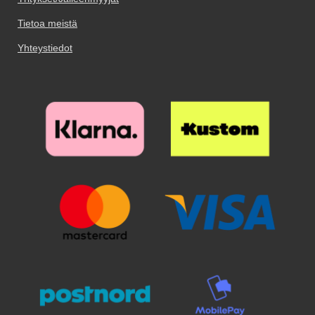
malleista. Tämä hyvin suosittu
lasista tehdyllä näyttöruudun
karkaistuun lasiin rakennettu
etuosaan. Materiaali: PU-nahka &
malli muistuttaa eniten aitoa
suojalla.
Tietoa meistä
pimennysrakenne.
TPU Vetoketjun väri: Kulta
nahkalompakkoa!
Kaksisuuntainen suodatin suojaa
Yhteystiedot
näyttöä kaikilta puolilta tietojen
lukemiselta näytöltä 28° kulmasta
Lasin vahvistettu rakenne
vähentää naarmuja ja
vahingollisia iskuja. Karkaistussa
Privacy-lasissa on myös helposti
puhdistettava pinnoite. Hyvästä
näytönsuojasta kannattaa
maksaa hieman ylimääräistä.
Tämä karkaistu lasi näytönsuoja
suojaa tehokkaasti näyttöäsi
naarmuilta ja vedeltä. Vaikka
pudotatkin laitteesi ja lasin
halkeilee - no, voit varmaan olla
iloinen, että näytönsuoja ainakin
pelasti näytön! Toisin kuin
muoviset näytönsuojat, tämä
näytönsuoja on erittäin helppo
kiinnittää/kiinnittää näytölle. Kun
olet varmistanut, että näyttö on