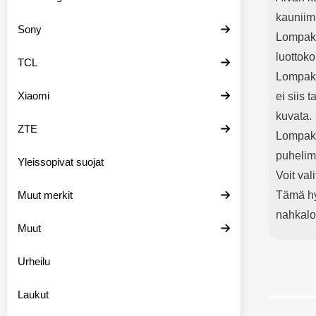
kauniim
Sony
Lompako
luottoko
TCL
Lompako
Xiaomi
ei siis 
kuvata.
ZTE
Lompakk
puhelim
Yleissopivat suojat
Voit val
Muut merkit
Tämä hyv
nahkal
Muut
Urheilu
Laukut