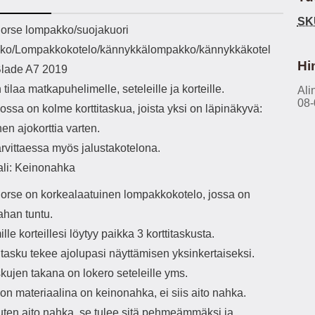
h-versio: 5.3 Akkukotelon
Lightning -johto tulee mukana. Tuote
SK
tti: 200 mha Kuunteluaika:
on CE-merkitty Input: AC100-240V
käy
ekuvaus
orse lompakko/suojakuori
noin 4 tuntia
50/60Hz 0.8A Max Output: USB:
vahi
ko/Lompakkokotelo/kännykkälompakko/kännykkäkotel
DC5V/3.0A (15W) 9V/2.0A (18W)
au
12V/1.5 (18W) Type-C: 5V/3A
il
Hi
lade A7 2019
(PD15W) 9V/2.22A (PD20W)
sis
 tilaa matkapuhelimelle, seteleille ja korteille.
12V/1.67A(PD20W) Total Effekt:
Ali
paik
08-
5V/3A Max Maximum output: 20.W
kla
ssa on kolme korttitaskua, joista yksi on läpinäkyvä:
Max Johdon pituus: 1 metri Väri:
s
nen ajokorttia varten.
Valkoinen
väreissä Materiaali
Yks
arvittaessa myös jalustakotelona.
Kot
ali: Keinonahka
o
mat
orse on korkealaatuinen lompakkokotelo, jossa on
ko
ahan tuntu.
hei
le korteillesi löytyy paikka 3 korttitaskusta.
k
itasku tekee ajolupasi näyttämisen yksinkertaiseksi.
As
skujen takana on lokero seteleille yms.
lo
n materiaalina on keinonahka, ei siis aito nahka.
ajat
uten aito nahka, se tulee sitä pehmeämmäksi ja