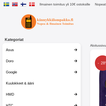
Ilmainen toimitus yli 10€ ostoksille
Nopeat 
Ostoskori laajennettu Tibro billig
Kategoriat
Aloitussivu
Asus
Muutk
Doro
Hinta
- 2
Google
-51%
Kuulokkeet & ääni
HMD
HTC