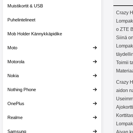
Bluetoot
Muistikortit & USB
kapasitee
Tuot
Crazy H
Puhelintelineet
Lompak
o ZTE B
Mob Holder Kännykkäpidike
Siinä on
Lompako
Moto
täydelli
Motorola
Toimii t
Materia
Nokia
Crazy H
Nothing Phone
aidon n
Useimmil
OnePlus
Ajokortt
Korttita
Realme
Lompako
Samsung
Aivan k