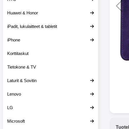
Huawei & Honor
Langat
iPadit, lukulaitteet & tabletit
XO-X33 Bl
iPhone
X33 ov
kuulo
36.9
Mukan
Korttitaskut
kuulokk
menetä 
Tietokone & TV
laturina k
käytössä
koteloon, 
Laturit & Sovitin
kuunne
Molempi
Lenovo
eriksee
varustet
voidaan k
LG
Bluetoot
hyvän
Microsoft
yhteyde
Tuote
joka kest