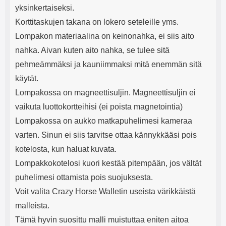
yksinkertaiseksi.
Korttitaskujen takana on lokero seteleille yms.
Lompakon materiaalina on keinonahka, ei siis aito
nahka. Aivan kuten aito nahka, se tulee sitä
pehmeämmäksi ja kauniimmaksi mitä enemmän sitä
käytät.
Lompakossa on magneettisuljin. Magneettisuljin ei
vaikuta luottokortteihisi (ei poista magnetointia)
Lompakossa on aukko matkapuhelimesi kameraa
varten. Sinun ei siis tarvitse ottaa kännykkääsi pois
kotelosta, kun haluat kuvata.
Lompakkokotelosi kuori kestää pitempään, jos vältät
puhelimesi ottamista pois suojuksesta.
Voit valita Crazy Horse Walletin useista värikkäistä
malleista.
Tämä hyvin suosittu malli muistuttaa eniten aitoa