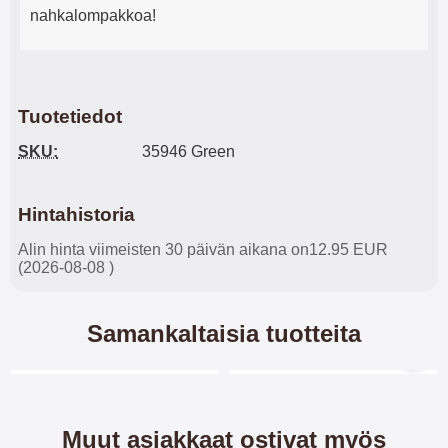
nahkalompakkoa!
Tuotetiedot
SKU:
35946 Green
Hintahistoria
Alin hinta viimeisten 30 päivän aikana on12.95 EUR
(2026-08-08 )
Samankaltaisia tuotteita
Merkitse blow productListContainer
Merkitse blow productL
4 variantit
2 variantit
Muut asiakkaat ostivat myös