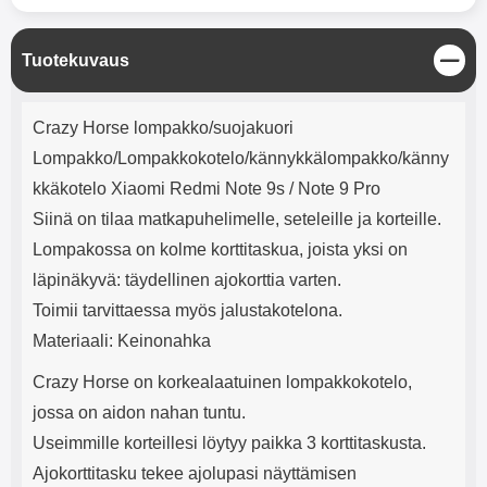
mha Kuunteluaika: noin 4 tuntia
Input: AC100-240V 50/60Hz 0.8A
Max Output: USB: DC5V/3.0A
(15W) 9V/2.0A (18W) 12V/1.5
S
Tuotekuvaus
(18W) Type-C: 5V/3A (PD15W)
u
9V/2.22A (PD20W)
l
Tuotekuvaus
12V/1.67A(PD20W) Total Effekt:
j
Crazy Horse lompakko/suojakuori
5V/3A Max Maximum output:
e
20.W Max Johdon pituus: 1 metri
Lompakko/Lompakkokotelo/kännykkälompakko/känny
Väri: Valkoinen
kkäkotelo Xiaomi Redmi Note 9s / Note 9 Pro
Siinä on tilaa matkapuhelimelle, seteleille ja korteille.
Lompakossa on kolme korttitaskua, joista yksi on
läpinäkyvä: täydellinen ajokorttia varten.
Toimii tarvittaessa myös jalustakotelona.
Materiaali: Keinonahka
Crazy Horse on korkealaatuinen lompakkokotelo,
jossa on aidon nahan tuntu.
Useimmille korteillesi löytyy paikka 3 korttitaskusta.
Ajokorttitasku tekee ajolupasi näyttämisen