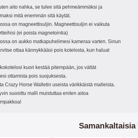
uten aito nahka, se tulee sitä pehmeämmäksi ja
maksi mitä enemmän sitä käytät.
ssa on magneettisuljin. Magneettisuljin ei vaikuta
rtteihisi (ei poista magnetointia)
ssa on aukko matkapuhelimesi kameraa varten. Sinun
tarvitse ottaa kännykkääsi pois kotelosta, kun haluat
okotelosi kuori kestää pitempään, jos vältät
esi ottamista pois suojuksesta.
ita Crazy Horse Walletin useista värikkäistä malleista.
in suosittu malli muistuttaa eniten aitoa
ompakkoa!
Samankaltaisia 