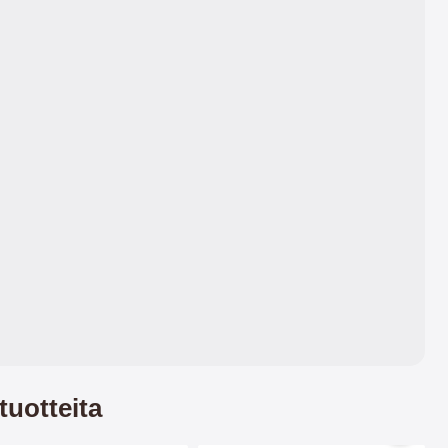
paksummaksi se tulee.
tuotteita