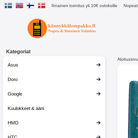
Ilmainen toimitus yli 10€ ostoksille
Nopeat 
Ostoskori laajennettu Tibro billig
Kategoriat
Aloitussivu
Asus
Muutk
Doro
Google
-51%
Kuulokkeet & ääni
HMD
HTC