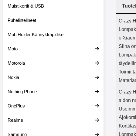
Bluetoot
Muistikortit & USB
Tuote
kapasitee
Tuot
Puhelintelineet
Crazy H
Lompak
Mob Holder Kännykkäpidike
o Xiaom
Siinä on
Moto
Lompako
Motorola
täydelli
Toimii t
Nokia
Materia
Nothing Phone
Crazy H
aidon n
OnePlus
Useimmil
Ajokortt
Realme
Korttita
Samsung
Lompako