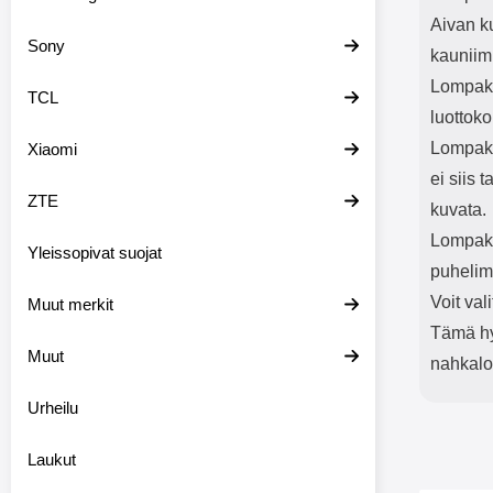
Aivan k
Sony
kauniim
Lompako
TCL
luottoko
Lompako
Xiaomi
ei siis 
ZTE
kuvata.
Lompakk
Yleissopivat suojat
puhelim
Voit val
Muut merkit
Tämä hyv
Muut
nahkal
Urheilu
Laukut