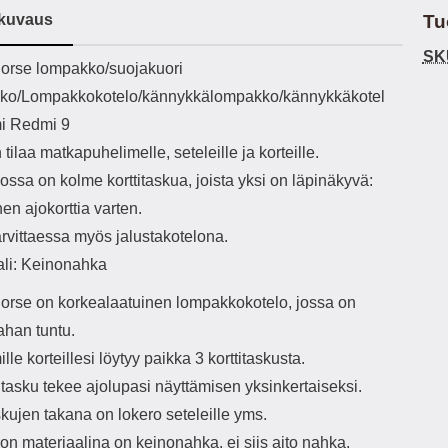
h-versio: 5.3 Akkukotelon
Lightning -johto tulee mukana. Tuote
voit
kuvaus
Tu
tti: 200 mha Kuunteluaika:
on CE-merkitty Input: AC100-240V
noin 4 tuntia
50/60Hz 0.8A Max Output: USB:
Mate
SK
ekuvaus
orse lompakko/suojakuori
DC5V/3.0A (15W) 9V/2.0A (18W)
kest
12V/1.5 (18W) Type-C: 5V/3A
ei 
ko/Lompakkokotelo/kännykkälompakko/kännykkäkotel
(PD15W) 9V/2.22A (PD20W)
istu
i Redmi 9
12V/1.67A(PD20W) Total Effekt:
ja
5V/3A Max Maximum output: 20.W
ku
 tilaa matkapuhelimelle, seteleille ja korteille.
Max Johdon pituus: 1 metri Väri:
ssa on kolme korttitaskua, joista yksi on läpinäkyvä:
Valkoinen
kes
nen ajokorttia varten.
pei
arvittaessa myös jalustakotelona.
par
tä
ali: Keinonahka
orse on korkealaatuinen lompakkokotelo, jossa on
ahan tuntu.
le korteillesi löytyy paikka 3 korttitaskusta.
itasku tekee ajolupasi näyttämisen yksinkertaiseksi.
skujen takana on lokero seteleille yms.
n materiaalina on keinonahka, ei siis aito nahka.