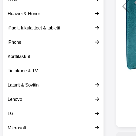
Huawei & Honor
Langat
iPadit, lukulaitteet & tabletit
XO-X33 Bl
iPhone
X33 ov
kuulo
36.9
Mukan
Korttitaskut
kuulokk
menetä 
Tietokone & TV
laturina k
käytössä
koteloon, 
Laturit & Sovitin
kuunne
Molempi
Lenovo
eriksee
varustet
voidaan k
LG
Bluetoot
hyvän
Microsoft
yhteyde
joka kest