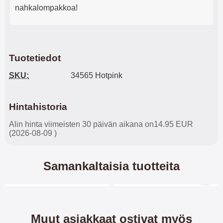
nahkalompakkoa!
Tuotetiedot
SKU:
34565 Hotpink
Hintahistoria
Alin hinta viimeisten 30 päivän aikana on14.95 EUR
(2026-08-09 )
Samankaltaisia tuotteita
Merkitse blow productListContainer
Merkitse blow productL
4 variantit
-28%
Muut asiakkaat ostivat myös