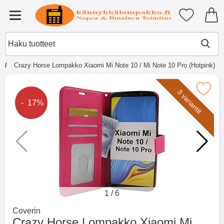
Ostoskori laajennettu Tibro billi
Suosikkini
Valikko
Crazy Horse Lompakko Xiaomi Mi Note 10 / Mi Note 10 Pro (Hotpink)
×
Muutkin ostivat
Merkitse crazy Horse Lompakko Xiaomi Mi Note 10 
3 variantit
Hintaa alennettu
- 17%
Merkitse blow productListContainer
Merkitse blow productL
2 variantit
-51%
1
/
6
Mene tuotemerkkisivulle
Coverin
Crazy Horse Lompakko Xiaomi Mi