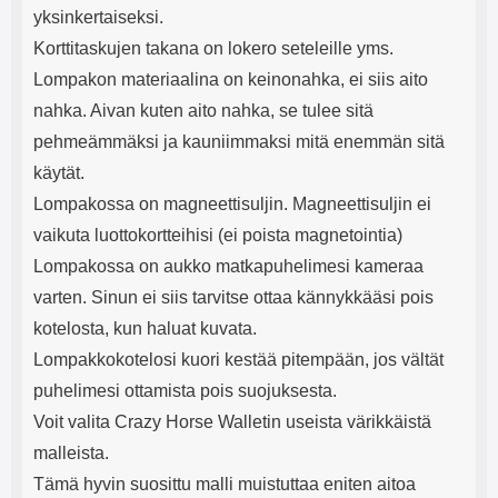
yksinkertaiseksi.
Korttitaskujen takana on lokero seteleille yms.
Lompakon materiaalina on keinonahka, ei siis aito
nahka. Aivan kuten aito nahka, se tulee sitä
pehmeämmäksi ja kauniimmaksi mitä enemmän sitä
käytät.
Lompakossa on magneettisuljin. Magneettisuljin ei
vaikuta luottokortteihisi (ei poista magnetointia)
Lompakossa on aukko matkapuhelimesi kameraa
varten. Sinun ei siis tarvitse ottaa kännykkääsi pois
kotelosta, kun haluat kuvata.
Lompakkokotelosi kuori kestää pitempään, jos vältät
puhelimesi ottamista pois suojuksesta.
Voit valita Crazy Horse Walletin useista värikkäistä
malleista.
Tämä hyvin suosittu malli muistuttaa eniten aitoa