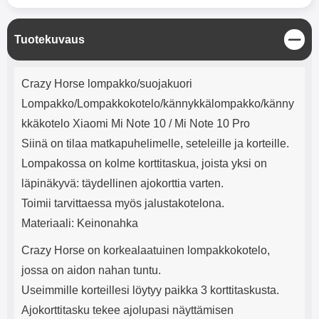
mha Kuunteluaika: noin 4 tuntia
Input: AC100-240V 50/60Hz 0.8A
Max Output: USB: DC5V/3.0A
(15W) 9V/2.0A (18W) 12V/1.5
S
Tuotekuvaus
(18W) Type-C: 5V/3A (PD15W)
u
9V/2.22A (PD20W)
l
Tuotekuvaus
12V/1.67A(PD20W) Total Effekt:
j
Crazy Horse lompakko/suojakuori
5V/3A Max Maximum output:
e
20.W Max Johdon pituus: 1 metri
Lompakko/Lompakkokotelo/kännykkälompakko/känny
Väri: Valkoinen
kkäkotelo Xiaomi Mi Note 10 / Mi Note 10 Pro
Siinä on tilaa matkapuhelimelle, seteleille ja korteille.
Lompakossa on kolme korttitaskua, joista yksi on
läpinäkyvä: täydellinen ajokorttia varten.
Toimii tarvittaessa myös jalustakotelona.
Materiaali: Keinonahka
Crazy Horse on korkealaatuinen lompakkokotelo,
jossa on aidon nahan tuntu.
Useimmille korteillesi löytyy paikka 3 korttitaskusta.
Ajokorttitasku tekee ajolupasi näyttämisen