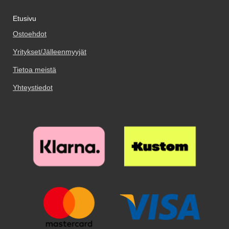
sen levätä luottokorttiosan päällä.
asennat lasin puhelimesi näytölle!
haluat kuvata. Lompakkokotelosi
Matkapuhelimen paino pitää
Etusivu
Varmista että näyttö on
kuori kestää pitempään, jos vältät
lompakon pystyasennossa.
huolellisesti puhdistettu ennen
puhelimesi ottamista pois
Jalusta/suojakuorilompakko
Ostoehdot
kuin asetat näytönsuojan
suojuksesta. Voit valita Crazy
kestää pidempään, jos pidät
paikoilleen. Kostea ja kuiva
Horse Walletin useista värikkäistä
Yritykset/Jälleenmyyjät
puhelimen kotelossa. Voit valita
puhdistuspyyhe tulevat paketissa
malleista. Tämä hyvin suosittu
jalusta/suojakuorilompakko-
mukana. Puhdista teipillä
malli muistuttaa eniten aitoa
Tietoa meistä
yhdistelmän monista eri väreistä.
viimeisetkin pölyhiukkaset.
nahkalompakkoa!
Puhdistamiseen kannattaa
Yhteystiedot
panostaa, sillä pienikin näytölle
jäävä pölyhiukkanen näkyy
selvästi suojalasin alta. Poista
suojakalvo ja aseta lasi näytön
päälle. Katso tarkasti mihin
suojan haluat ennen kuin asetat
sen paikoilleen. Kun lasi on
haluamallasi paikalla, laske se
varovaisesti näyttöä vasten. Älä
hankaa. Kun olen päästänyt
suojalasista irti, se "imeytyy"
itsestään näyttöön kiinni.
Mahdolliset ilmakuplat hierotaan
ulos laitaa kohden esimerkiksi