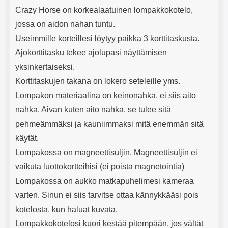
Crazy Horse on korkealaatuinen lompakkokotelo,
jossa on aidon nahan tuntu.
Useimmille korteillesi löytyy paikka 3 korttitaskusta.
Ajokorttitasku tekee ajolupasi näyttämisen
yksinkertaiseksi.
Korttitaskujen takana on lokero seteleille yms.
Lompakon materiaalina on keinonahka, ei siis aito
nahka. Aivan kuten aito nahka, se tulee sitä
pehmeämmäksi ja kauniimmaksi mitä enemmän sitä
käytät.
Lompakossa on magneettisuljin. Magneettisuljin ei
vaikuta luottokortteihisi (ei poista magnetointia)
Lompakossa on aukko matkapuhelimesi kameraa
varten. Sinun ei siis tarvitse ottaa kännykkääsi pois
kotelosta, kun haluat kuvata.
Lompakkokotelosi kuori kestää pitempään, jos vältät