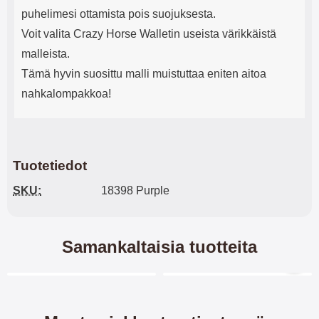
puhelimesi ottamista pois suojuksesta.
Voit valita Crazy Horse Walletin useista värikkäistä
malleista.
Tämä hyvin suosittu malli muistuttaa eniten aitoa
nahkalompakkoa!
Tuotetiedot
SKU:
18398 Purple
Samankaltaisia tuotteita
Merkitse blow productListContainer
Merkitse blow productL
4 variantit
-40%
-40%