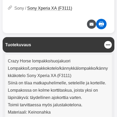
mha Kuunteluaika: noin 4 tuntia
Input: AC100-240V 50/60Hz 0.8A
Max Output: USB: DC5V/3.0A
Sony /
Sony Xperia XA (F3111)
(15W) 9V/2.0A (18W) 12V/1.5
(18W) Type-C: 5V/3A (PD15W)
9V/2.22A (PD20W)
12V/1.67A(PD20W) Total Effekt:
5V/3A Max Maximum output:
20.W Max Johdon pituus: 1 metri
Väri: Valkoinen
S
Tuotekuvaus
u
l
Tuotekuvaus
j
Crazy Horse lompakko/suojakuori
e
Lompakko/Lompakkokotelo/kännykkälompakko/känny
kkäkotelo Sony Xperia XA (F3111)
Siinä on tilaa matkapuhelimelle, seteleille ja korteille.
Lompakossa on kolme korttitaskua, joista yksi on
läpinäkyvä: täydellinen ajokorttia varten.
Toimii tarvittaessa myös jalustakotelona.
Materiaali: Keinonahka