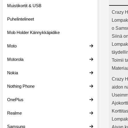
Bluetoot
Muistikortit & USB
kapasitee
Tuot
Crazy H
Puhelintelineet
Lompak
o Sams
Mob Holder Kännykkäpidike
Siinä on
Lompako
Moto
täydelli
Motorola
Toimii t
Materia
Nokia
Crazy H
Nothing Phone
aidon n
Useimmil
OnePlus
Ajokortt
Korttita
Realme
Lompako
Samsung
Aivan k