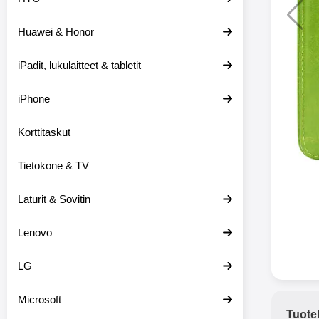
Huawei & Honor
Langat
iPadit, lukulaitteet & tabletit
XO-X33 Bl
iPhone
X33 ov
kuulo
36.9
Mukan
Korttitaskut
kuulokk
menetä 
Tietokone & TV
laturina k
käytössä
koteloon, 
Laturit & Sovitin
kuunne
Molempi
Lenovo
eriksee
varustet
voidaan k
LG
Bluetoot
hyvän
Microsoft
yhteyde
Tuote
joka kest