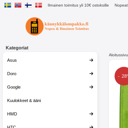
Ilmainen toimitus yli 10€ ostoksille
Nopeat 
Ostoskori laajennettu Tibro billig
Kategoriat
Aloitussivu
Asus
Muutk
Doro
Hinta
- 2
Google
-51%
Kuulokkeet & ääni
HMD
HTC