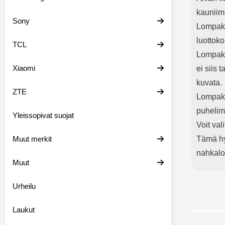
kauniim
Sony
Lompako
luottoko
TCL
Lompako
Xiaomi
ei siis 
kuvata.
ZTE
Lompakk
puhelim
Yleissopivat suojat
Voit val
Muut merkit
Tämä hyv
nahkal
Muut
Urheilu
Laukut