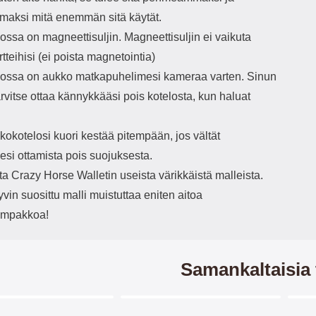
on 
va
maksi mitä enemmän sitä käytät.
ssa on magneettisuljin. Magneettisuljin ei vaikuta
itse
rtteihisi (ei poista magnetointia)
il
ssa on aukko matkapuhelimesi kameraa varten. Sinun
k
tarvitse ottaa kännykkääsi pois kotelosta, kun haluat
avu
kad
Pu
okotelosi kuori kestää pitempään, jos vältät
pa
esi ottamista pois suojuksesta.
ita Crazy Horse Walletin useista värikkäistä malleista.
Karai
nä
in suosittu malli muistuttaa eniten aitoa
puh
ompakkoa!
Vaikk
halk
vahi
v
Samankaltaisia 
as
Kun 
nä
homm
Merkitse blow productListContainer
Merkitse blow productListCo