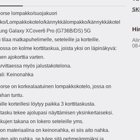
h-versio: 5.3 Akkukotelon
Lightning -johto tulee mukana. Tuote
saa
SK
tti: 200 mha Kuunteluaika:
on CE-merkitty Input: AC100-240V
esine
ekuvaus
orse lompakko/suojakuori
noin 4 tuntia
50/60Hz 0.8A Max Output: USB:
avaimi
ko/Lompakkokotelo/kännykkälompakko/kännykkäkotel
DC5V/3.0A (15W) 9V/2.0A (18W)
my
12V/1.5 (18W) Type-C: 5V/3A
myö
Hi
ung Galaxy XCover6 Pro (G736B/DS) 5G
(PD15W) 9V/2.22A (PD20W)
 tilaa matkapuhelimelle, seteleille ja korteille.
12V/1.67A(PD20W) Total Effekt:
Ali
puh
08-
5V/3A Max Maximum output: 20.W
p
ssa on kolme korttitaskua, joista yksi on läpinäkyvä:
Max Johdon pituus: 1 metri Väri:
pakkau
nen ajokorttia varten.
Valkoinen
puhel
näy
arvittaessa myös jalustakotelona.
en
ali: Keinonahka
pu
orse on korkealaatuinen lompakkokotelo, jossa on
ahan tuntu.
Puhd
le korteillesi löytyy paikka 3 korttitaskusta.
p
itasku tekee ajolupasi näyttämisen yksinkertaiseksi.
suojalasin
skujen takana on lokero seteleille yms.
a
tar
n materiaalina on keinonahka, ei siis aito nahka.
kuin
uten aito nahka, se tulee sitä pehmeämmäksi ja