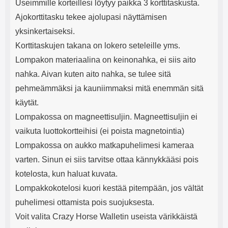
Useimmille korteillesi löytyy paikka 3 korttitaskusta.
Ajokorttitasku tekee ajolupasi näyttämisen
yksinkertaiseksi.
Korttitaskujen takana on lokero seteleille yms.
Lompakon materiaalina on keinonahka, ei siis aito
nahka. Aivan kuten aito nahka, se tulee sitä
pehmeämmäksi ja kauniimmaksi mitä enemmän sitä
käytät.
Lompakossa on magneettisuljin. Magneettisuljin ei
vaikuta luottokortteihisi (ei poista magnetointia)
Lompakossa on aukko matkapuhelimesi kameraa
varten. Sinun ei siis tarvitse ottaa kännykkääsi pois
kotelosta, kun haluat kuvata.
Lompakkokotelosi kuori kestää pitempään, jos vältät
puhelimesi ottamista pois suojuksesta.
Voit valita Crazy Horse Walletin useista värikkäistä