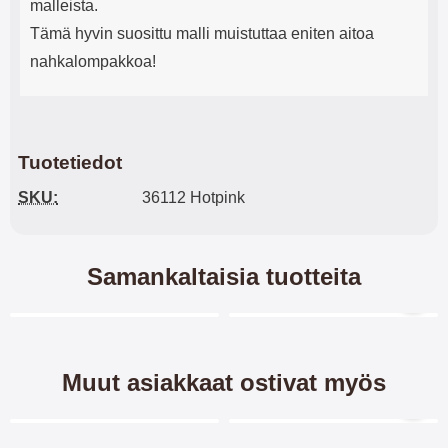
malleista.
Tämä hyvin suosittu malli muistuttaa eniten aitoa
nahkalompakkoa!
Tuotetiedot
SKU:
36112 Hotpink
Samankaltaisia tuotteita
Merkitse blow productListContainer
Merkitse blow productL
5 variantit
4 variantit
Muut asiakkaat ostivat myös
Merkitse blow productListContainer
Merkitse blow productL