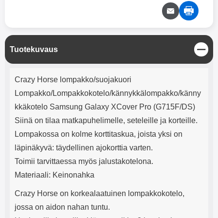
mha Kuunteluaika: noin 4 tuntia
Input: AC100-240V 50/60Hz 0.8A
Max Output: USB: DC5V/3.0A
(15W) 9V/2.0A (18W) 12V/1.5
(18W) Type-C: 5V/3A (PD15W)
9V/2.22A (PD20W)
S
Tuotekuvaus
12V/1.67A(PD20W) Total Effekt:
u
5V/3A Max Maximum output:
l
20.W Max Johdon pituus: 1 metri
Tuotekuvaus
j
Väri: Valkoinen
Crazy Horse lompakko/suojakuori
e
Lompakko/Lompakkokotelo/kännykkälompakko/känny
kkäkotelo Samsung Galaxy XCover Pro (G715F/DS)
Siinä on tilaa matkapuhelimelle, seteleille ja korteille.
Lompakossa on kolme korttitaskua, joista yksi on
läpinäkyvä: täydellinen ajokorttia varten.
Toimii tarvittaessa myös jalustakotelona.
Materiaali: Keinonahka
Crazy Horse on korkealaatuinen lompakkokotelo,
jossa on aidon nahan tuntu.